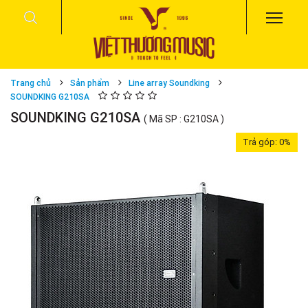
Trang chủ
Sản phẩm
Line array Soundking
SOUNDKING G210SA
SOUNDKING G210SA
( Mã SP : G210SA )
Trả góp:
0%