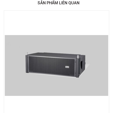
SẢN PHẨM LIÊN QUAN
Việt Thương Music - 369 Điện Biên Phủ
369 Điện Biên Phủ, Phường Bàn Cờ, TPHCM, Quận 3, Hồ Chí Minh
Việt Thương Music - 180 Võ Thị Sáu
180B Võ Thị Sáu, Phường Xuân Hòa, TPHCM, Quận 3, Hồ Chí Minh
Việt Thương Music - Crescent Mall
6F-01 Tầng 6 Trung Tâm Thương Mại Crescent Mall, 101 Tôn Dật Tiên,
Phường Tân Mỹ, TPHCM, Quận 7, Hồ Chí Minh
Việt Thương Music - 49E Phan Đăng Lưu
49E Phan Đăng Lưu, Phường Bình Thạnh, TPHCM, Quận Bình Thạnh, Hồ
Chí Minh
Việt Thương Music - Phường Gò Vấp
11 Đường số 3, Khu dân cư Cityland Park Hill, Phường Gò Vấp, TPHCM,
Quận Gò Vấp, Hồ Chí Minh
Việt Thương Music - 442 Lũy Bán Bích
442 Lũy Bán Bích, Phường Tân Phú, TPHCM, Quận Tân Phú, Hồ Chí Minh
Việt Thương Music - 12 Quốc Hương
Tầng G, Tòa nhà Thảo Điền Pearl, 12 Quốc Hương, Phường An Khánh,
TPHCM, Quận 2, Hồ Chí Minh
Việt Thương Music - 357 Cộng Hòa
357 Cộng Hòa, Phường Tân Bình, TPHCM, Quận Tân Bình, Hồ Chí Minh
Việt Thương Music - 6F Ngô Thời Nhiệm
6F Ngô Thời Nhiệm, Phường Xuân Hòa, TPHCM, Quận 3, Hồ Chí Minh