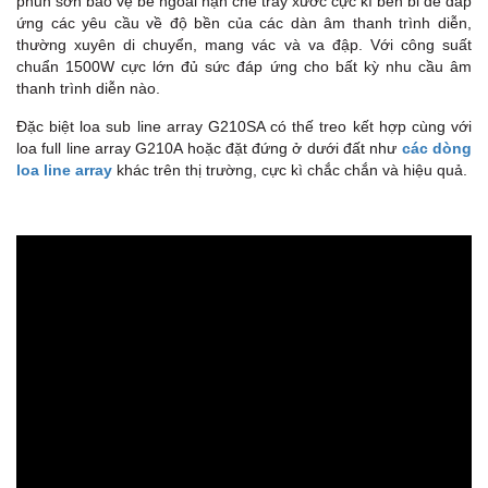
phun sơn bảo vệ bề ngoài hạn chế trầy xước cực kì bền bỉ để đáp
ứng các yêu cầu về độ bền của các dàn âm thanh trình diễn,
thường xuyên di chuyển, mang vác và va đập. Với công suất
chuẩn 1500W cực lớn đủ sức đáp ứng cho bất kỳ nhu cầu âm
thanh trình diễn nào.
Đặc biệt loa sub line array G210SA có thế treo kết hợp cùng với
loa full line array G210A hoặc đặt đứng ở dưới đất như
các dòng
loa line array
khác trên thị trường, cực kì chắc chắn và hiệu quả.