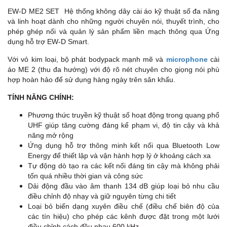
EW-D ME2 SET Hệ thống không dây cài áo kỹ thuật số đa năng
- 
và linh hoạt dành cho những người chuyên nói, thuyết trình, cho
phép ghép nối và quản lý sản phẩm liền mạch thông qua Ứng
- 
dụng hỗ trợ EW-D Smart.
- 
Với vỏ kim loại, bộ phát bodypack mạnh mẽ và
microphone
cài
* 
áo ME 2 (thu đa hướng) với độ rõ nét chuyên cho giọng nói phù
hợp hoàn hảo để sử dụng hàng ngày trên sân khấu.
- 
TÍNH NĂNG CHÍNH:
- 
Phương thức truyền kỹ thuật số hoạt động trong quang phổ
- 
UHF giúp tăng cường đáng kể phạm vi, độ tin cậy và khả
năng mở rộng
- 
Ứng dụng hỗ trợ thông minh kết nối qua Bluetooth Low
Energy để thiết lập và vận hành hợp lý ở khoảng cách xa
- 
Tự động dò tạo ra các kết nối đáng tin cậy mà không phải
- 
tốn quá nhiều thời gian và công sức
Dải động đầu vào âm thanh 134 dB giúp loại bỏ nhu cầu
- 
điều chỉnh độ nhạy và giữ nguyên từng chi tiết
Loại bỏ biến dạng xuyên điều chế (điều chế biên độ của
* 
các tín hiệu) cho phép các kênh được đặt trong một lưới
điều chỉnh cách đều nhau 600 kHz