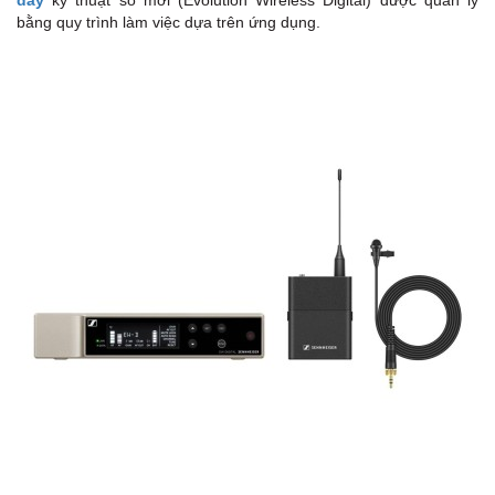
dây
kỹ thuật số mới (Evolution Wireless Digital) được quản lý
- 
bằng quy trình làm việc dựa trên ứng dụng.
- 
- 
- 
- 
- 
- 
- 
Đi
- 
- 
- 
- 
- 