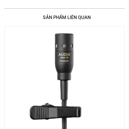
Việt Thương Music - 386 Cách Mạng Tháng 8
386 Cách Mạng Tháng Tám, Phường Nhiêu Lộc, TPHCM, Quận 3, Hồ Chí
Minh
SẢN PHẨM LIÊN QUAN
Việt Thương Music - 369 Điện Biên Phủ
369 Điện Biên Phủ, Phường Bàn Cờ, TPHCM, Quận 3, Hồ Chí Minh
Việt Thương Music - 180 Võ Thị Sáu
180B Võ Thị Sáu, Phường Xuân Hòa, TPHCM, Quận 3, Hồ Chí Minh
Việt Thương Music - Crescent Mall
6F-01 Tầng 6 Trung Tâm Thương Mại Crescent Mall, 101 Tôn Dật Tiên,
Phường Tân Mỹ, TPHCM, Quận 7, Hồ Chí Minh
Việt Thương Music - 49E Phan Đăng Lưu
49E Phan Đăng Lưu, Phường Bình Thạnh, TPHCM, Quận Bình Thạnh, Hồ
Chí Minh
Việt Thương Music - Phường Gò Vấp
11 Đường số 3, Khu dân cư Cityland Park Hill, Phường Gò Vấp, TPHCM,
Quận Gò Vấp, Hồ Chí Minh
Việt Thương Music - 442 Lũy Bán Bích
442 Lũy Bán Bích, Phường Tân Phú, TPHCM, Quận Tân Phú, Hồ Chí Minh
Việt Thương Music - 12 Quốc Hương
Tầng G, Tòa nhà Thảo Điền Pearl, 12 Quốc Hương, Phường An Khánh,
TPHCM, Quận 2, Hồ Chí Minh
Việt Thương Music - 357 Cộng Hòa
357 Cộng Hòa, Phường Tân Bình, TPHCM, Quận Tân Bình, Hồ Chí Minh