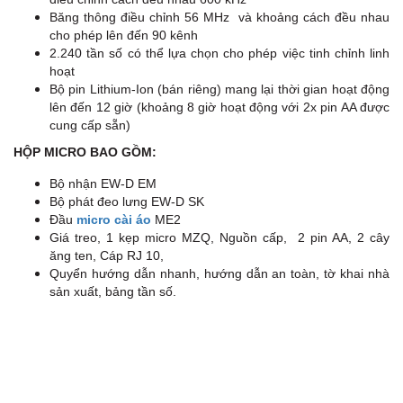
- 
Băng thông điều chỉnh 56 MHz và khoảng cách đều nhau
- 
cho phép lên đến 90 kênh
2.240 tần số có thể lựa chọn cho phép việc tinh chỉnh linh
- 
hoạt
Bộ pin Lithium-Ion (bán riêng) mang lại thời gian hoạt động
- 
lên đến 12 giờ (khoảng 8 giờ hoạt động với 2x pin AA được
cung cấp sẵn)
- 
HỘP MICRO BAO GỒM:
Au
Bộ nhận EW-D EM
ER
Bộ phát đeo lưng EW-D SK
Đầu
micro cài áo
ME2
BL
Giá treo, 1 kẹp micro MZQ, Nguồn cấp, 2 pin AA, 2 cây
- 
ăng ten, Cáp RJ 10,
Quyển hướng dẫn nhanh, hướng dẫn an toàn, tờ khai nhà
(*
sản xuất, bảng tần số.
- 
tr
- 
- 