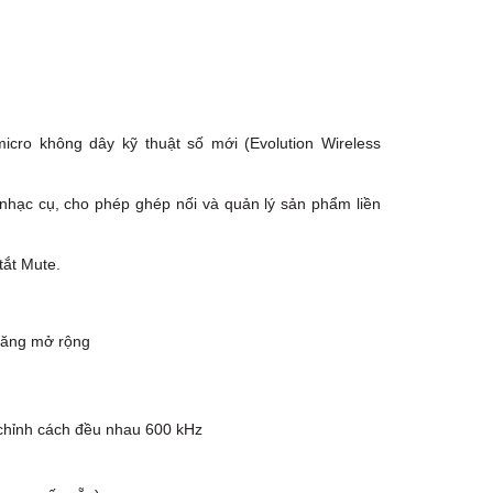
TPHCM, Quận 2, Hồ Chí Minh
Việt Thương Music - 357 Cộng Hòa
357 Cộng Hòa, Phường Tân Bình,
TPHCM, Quận Tân Bình, Hồ Chí Minh
Việt Thương Music - 6F Ngô Thời
Nhiệm
6F Ngô Thời Nhiệm, Phường Xuân
micro không dây kỹ thuật số mới (Evolution Wireless
Hòa, TPHCM, Quận 3, Hồ Chí Minh
Việt Thương Music - Thanh Khê
nhạc cụ, cho phép ghép nối và quản lý sản phẩm liền
344 Nguyễn Văn Linh, Phường Thanh
Khê, Đà Nẵng, Thanh Khê, Đà Nẵng
Việt Thương Music - 102Q An
tắt Mute.
Dương Vương
102Q Đường An Dương Vương,
Phường An Đông, TPHCM, Quận 5, Hồ
Chí Minh
 năng mở rộng
Việt Thương Music - Vincom Lê Văn
Việt
Lô L3-05C, Tầng 3, Trung Tâm
Thương Mại Vincom Plaza, Số 50,
u chỉnh cách đều nhau 600 kHz
Đường Lê Văn Việt, Phường Tăng
Nhơn Phú, TPHCM, Quận 9, Hồ Chí
Minh