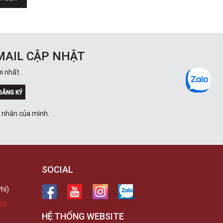
MAIL CẬP NHẬT
i nhất.
ĐĂNG KÝ
á nhân của mình.
SOCIAL
hí)
33
HỆ THỐNG WEBSITE