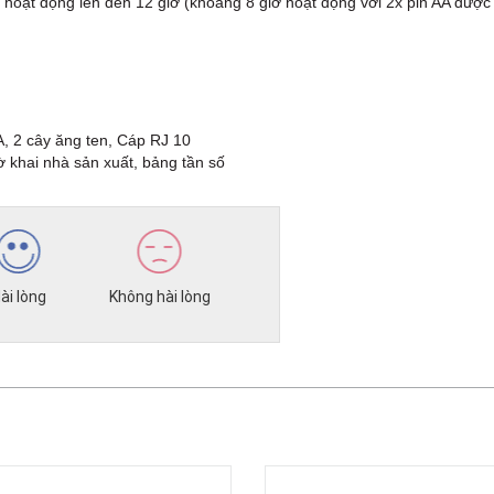
an hoạt động lên đến 12 giờ (khoảng 8 giờ hoạt động với 2x pin AA đượ
A, 2 cây ăng ten, Cáp RJ 10
khai nhà sản xuất, bảng tần số
ài lòng
Không hài lòng