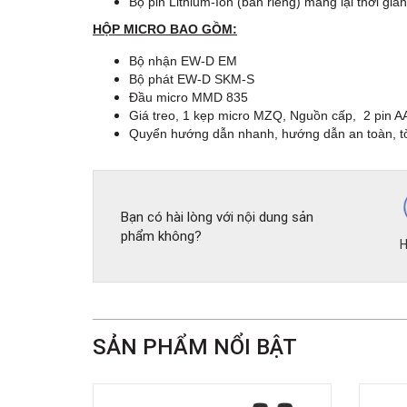
Bộ pin Lithium-Ion (bán riêng) mang lại thời gi
HỘP MICRO BAO GỒM:
Bộ nhận EW-D EM
Bộ phát EW-D SKM-S
Đầu micro MMD 835
Giá treo, 1 kẹp micro MZQ, Nguồn cấp, 2 pin A
Quyển hướng dẫn nhanh, hướng dẫn an toàn, tờ 
Bạn có hài lòng với nội dung sản
phẩm không?
H
SẢN PHẨM NỔI BẬT