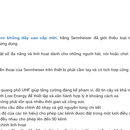
cro không dây cao cấp mới
, hãng Sennheiser đã giới thiệu loạt 
 ứng dụng.
 số đa năng và linh hoạt dành cho những người hát, nói hoặc chơi 
n thoại của Sennheiser trên thiết bị phát cầm tay và có tích hợp công 
g quang phổ UHF giúp tăng cường đáng kể phạm vi, độ tin cậy và khả
th Low Energy để thiết lập và vận hành hợp lý ở khoảng cách xa
hông phải tốn quá nhiều thời gian và công sức
nhu cầu điều chỉnh độ nhạy và giữ nguyên từng chi tiết
n độ của các tín hiệu) cho phép các kênh được đặt trong một lưới điề
 đều nhau cho phép lên đến 90 kênh
chỉnh linh hoạt