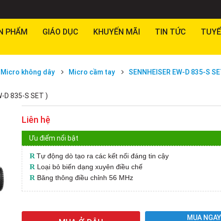
N PHẨM
GIÁO DỤC
KHUYẾN MÃI
TIN TỨC
TUYỂ
Micro không dây
Micro cầm tay
SENNHEISER EW-D 835-S S
W-D 835-S SET )
Liên hệ
Ưu điểm nổi bật
R
Tự động dò tạo ra các kết nối đáng tin cậy
R
Loại bỏ biến dạng xuyên điều chế
R
Băng thông điều chỉnh 56 MHz
MUA NGA