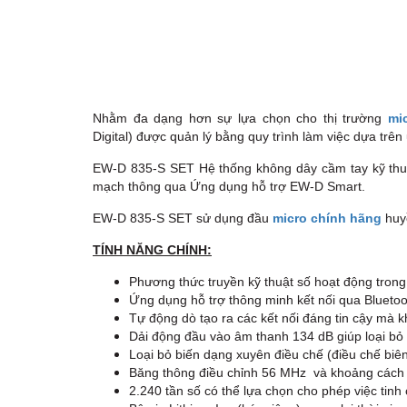
Nhằm đa dạng hơn sự lựa chọn cho thị trường
mi
Digital) được quản lý bằng quy trình làm việc dựa trên
EW-D 835-S SET Hệ thống không dây cầm tay kỹ thuật
mạch thông qua Ứng dụng hỗ trợ EW-D Smart.
EW-D 835-S SET sử dụng đầu
micro chính hãng
huyề
TÍNH NĂNG CHÍNH:
Phương thức truyền kỹ thuật số hoạt động tron
Ứng dụng hỗ trợ thông minh kết nối qua Bluetoo
Tự động dò tạo ra các kết nối đáng tin cậy mà k
Dải động đầu vào âm thanh 134 dB giúp loại bỏ 
Loại bỏ biến dạng xuyên điều chế (điều chế biê
Băng thông điều chỉnh 56 MHz và khoảng cách
2.240 tần số có thể lựa chọn cho phép việc tinh 