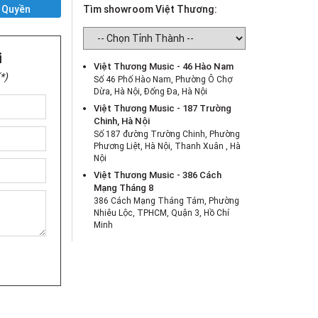
 Quyền
Tìm showroom Việt Thương:
i
Việt Thương Music - 46 Hào Nam
*)
Số 46 Phố Hào Nam, Phường Ô Chợ
Dừa, Hà Nội, Đống Đa, Hà Nội
Việt Thương Music - 187 Trường
Chinh, Hà Nội
Số 187 đường Trường Chinh, Phường
Phương Liệt, Hà Nội, Thanh Xuân , Hà
Nội
Việt Thương Music - 386 Cách
Mạng Tháng 8
386 Cách Mạng Tháng Tám, Phường
Nhiêu Lộc, TPHCM, Quận 3, Hồ Chí
Minh
Việt Thương Music - 369 Điện Biên
Phủ
369 Điện Biên Phủ, Phường Bàn Cờ,
TPHCM, Quận 3, Hồ Chí Minh
Việt Thương Music - 180 Võ Thị Sáu
180B Võ Thị Sáu, Phường Xuân Hòa,