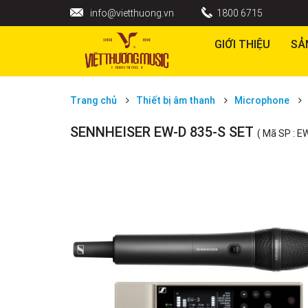
info@vietthuong.vn
1800 6715
GIỚI THIỆU
SẢ
Trang chủ
Thiết bị âm thanh
Microphone
SENNHEISER EW-D 835-S SET
( Mã SP : E