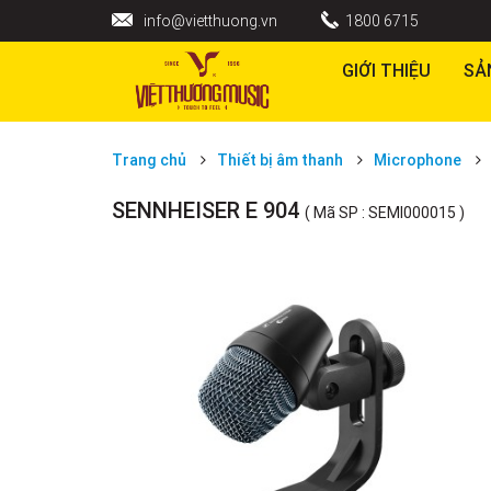
info@vietthuong.vn
1800 6715
GIỚI THIỆU
SẢ
Trang chủ
Thiết bị âm thanh
Microphone
SENNHEISER E 904
( Mã SP : SEMI000015 )