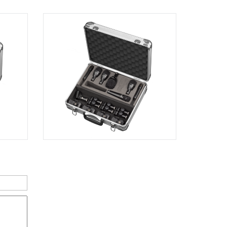
Dương Vương
102Q Đường An Dương Vương,
Phường An Đông, TPHCM, Quận 5, Hồ
Chí Minh
Việt Thương Music - 289 Vành Đai
Trong
289 Vành Đai Trong, Phường An Lạc,
TPHCM, Quận Bình Tân, Hồ Chí Minh
Việt Thương Music - 94 Láng Hạ
Số 94 Láng Hạ, Phường Láng, Hà Nội,
Đống Đa, Hà Nội