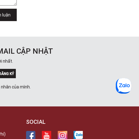
h luận
MAIL CẬP NHẬT
i nhất.
ĐĂNG KÝ
á nhân của mình.
SOCIAL
hí)