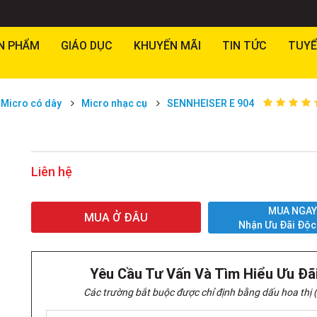
N PHẨM
GIÁO DỤC
KHUYẾN MÃI
TIN TỨC
TUYỂ
Micro có dây
Micro nhạc cụ
SENNHEISER E 904
Liên hệ
MUA NGA
MUA Ở ĐÂU
Nhận Ưu Đãi Độc
Yêu Cầu Tư Vấn Và Tìm Hiểu Ưu Đã
Các trường bắt buộc được chỉ định bằng dấu hoa thị (