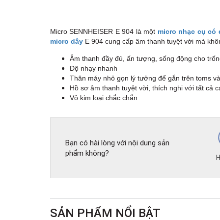
Micro SENNHEISER E 904 là một
micro nhạc cụ có 
micro dây
E 904 cung cấp âm thanh tuyệt vời mà không
Âm thanh đầy đủ, ấn tượng, sống động cho trốn
Độ nhạy nhanh
Thân máy nhỏ gọn lý tưởng để gắn trên toms v
Hồ sơ âm thanh tuyệt vời, thích nghi với tất cả
Vỏ kim loại chắc chắn
Bạn có hài lòng với nội dung sản
phẩm không?
H
SẢN PHẨM NỔI BẬT