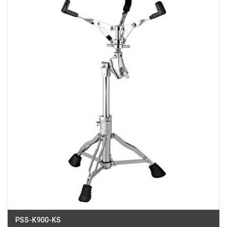
180B Võ Thị Sáu, Phường Xuân Hòa, TPHCM, Quận 3, Hồ Chí Minh
Việt Thương Music - Crescent Mall
6F-01 Tầng 6 Trung Tâm Thương Mại Crescent Mall, 101 Tôn Dật Tiên,
Phường Tân Mỹ, TPHCM, Quận 7, Hồ Chí Minh
Việt Thương Music - 49E Phan Đăng Lưu
49E Phan Đăng Lưu, Phường Bình Thạnh, TPHCM, Quận Bình Thạnh, Hồ
Chí Minh
Việt Thương Music - Phường Gò Vấp
11 Đường số 3, Khu dân cư Cityland Park Hill, Phường Gò Vấp, TPHCM,
Quận Gò Vấp, Hồ Chí Minh
Việt Thương Music - 442 Lũy Bán Bích
442 Lũy Bán Bích, Phường Tân Phú, TPHCM, Quận Tân Phú, Hồ Chí Minh
Việt Thương Music - 12 Quốc Hương
Tầng G, Tòa nhà Thảo Điền Pearl, 12 Quốc Hương, Phường An Khánh,
TPHCM, Quận 2, Hồ Chí Minh
Việt Thương Music - 357 Cộng Hòa
357 Cộng Hòa, Phường Tân Bình, TPHCM, Quận Tân Bình, Hồ Chí Minh
Việt Thương Music - 6F Ngô Thời Nhiệm
6F Ngô Thời Nhiệm, Phường Xuân Hòa, TPHCM, Quận 3, Hồ Chí Minh
Việt Thương Music - Thanh Khê
344 Nguyễn Văn Linh, Phường Thanh Khê, Đà Nẵng, Thanh Khê, Đà Nẵng
PSS-K900-KS
Việt Thương Music - Vincom Lê Văn Việt