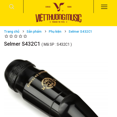
Trang chủ
Sản phẩm
Phụ kiện
Selmer S432C1
Selmer S432C1
( Mã SP : S432C1 )