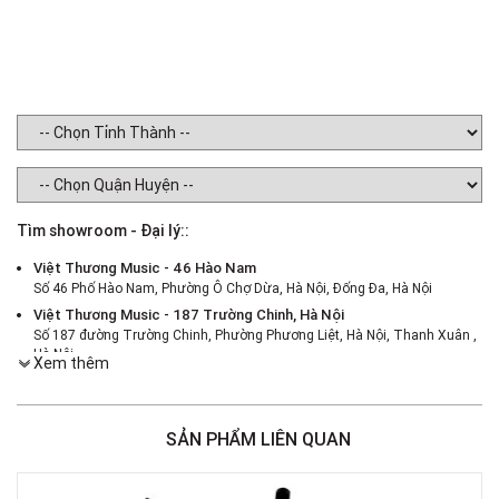
Tìm showroom - Đại lý::
Việt Thương Music - 46 Hào Nam
Số 46 Phố Hào Nam, Phường Ô Chợ Dừa, Hà Nội, Đống Đa, Hà Nội
Việt Thương Music - 187 Trường Chinh, Hà Nội
Số 187 đường Trường Chinh, Phường Phương Liệt, Hà Nội, Thanh Xuân ,
Hà Nội
Xem thêm
Việt Thương Music - 386 Cách Mạng Tháng 8
386 Cách Mạng Tháng Tám, Phường Nhiêu Lộc, TPHCM, Quận 3, Hồ Chí
Minh
SẢN PHẨM LIÊN QUAN
Việt Thương Music - 369 Điện Biên Phủ
369 Điện Biên Phủ, Phường Bàn Cờ, TPHCM, Quận 3, Hồ Chí Minh
Việt Thương Music - 180 Võ Thị Sáu