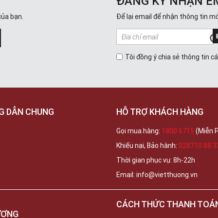
ĐĂNG KÝ NHẬN E
của bạn.
Để lại email để nhận thông tin mớ
Tôi đồng ý chia sẻ thông tin c
G DẪN CHUNG
HỖ TRỢ KHÁCH HÀNG
Gọi mua hàng:
1800 6715
(Miễn P
Khiếu nại, Bảo hành:
028710 88 3
Thời gian phục vụ: 8h-22h
Email: info@vietthuong.vn
CÁCH THỨC THANH TOÁ
ƯƠNG