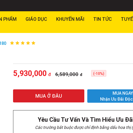
N PHẨM
GIÁO DỤC
KHUYẾN MÃI
TIN TỨC
TUYỂ
180
5,930,000
6,589,000
(-10%)
đ
đ
MUA NGA
MUA Ở ĐÂU
Nhận Ưu Đãi Độc
Yêu Cầu Tư Vấn Và Tìm Hiểu Ưu Đã
Các trường bắt buộc được chỉ định bằng dấu hoa thị (