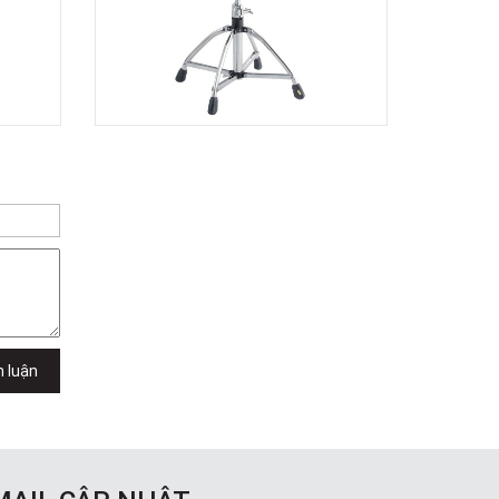
TPHCM, Quận 2, Hồ Chí Minh
Việt Thương Music - 357 Cộng Hòa
357 Cộng Hòa, Phường Tân Bình,
TPHCM, Quận Tân Bình, Hồ Chí Minh
Việt Thương Music - 6F Ngô Thời
Nhiệm
6F Ngô Thời Nhiệm, Phường Xuân
Hòa, TPHCM, Quận 3, Hồ Chí Minh
Việt Thương Music - Thanh Khê
344 Nguyễn Văn Linh, Phường Thanh
Khê, Đà Nẵng, Thanh Khê, Đà Nẵng
Việt Thương Music - Vincom Lê Văn
Việt
Lô L3-05C, Tầng 3, Trung Tâm
Thương Mại Vincom Plaza, Số 50,
Đường Lê Văn Việt, Phường Tăng
Nhơn Phú, TPHCM, Quận 9, Hồ Chí
h luận
Minh
Việt Thương Music - 302 Cầu Giấy
Gian hàng G9-10 TTTM Discovery
Complex, số 302 Cầu Giấy, Phường
Cầu Giấy, Hà Nội , Cầu Giấy , Hà Nội
Việt Thương Music - 289 Vành Đai