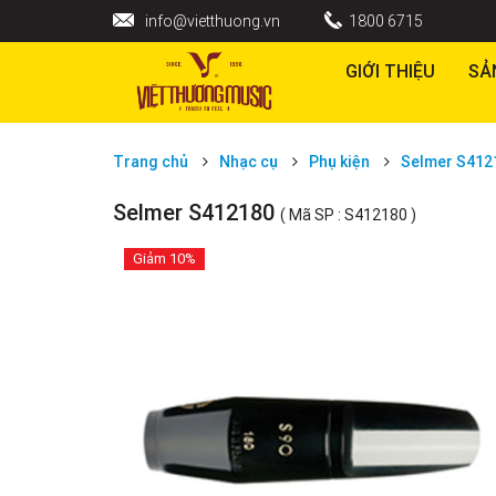
info@vietthuong.vn
1800 6715
GIỚI THIỆU
SẢ
Trang chủ
Nhạc cụ
Phụ kiện
Selmer S412
Selmer S412180
( Mã SP : S412180 )
Giảm
10%