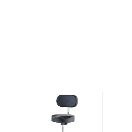
TPHCM, Quận 3, Hồ Chí Minh
Việt Thương Music - Crescent Mall
6F-01 Tầng 6 Trung Tâm Thương Mại
Crescent Mall, 101 Tôn Dật Tiên,
Phường Tân Mỹ, TPHCM, Quận 7, Hồ
Chí Minh
Việt Thương Music - 49E Phan Đăng
Lưu
49E Phan Đăng Lưu, Phường Bình
Thạnh, TPHCM, Quận Bình Thạnh, Hồ
Chí Minh
Việt Thương Music - Phường Gò
Vấp
11 Đường số 3, Khu dân cư Cityland
Park Hill, Phường Gò Vấp, TPHCM,
Quận Gò Vấp, Hồ Chí Minh
Việt Thương Music - 442 Lũy Bán
Bích
442 Lũy Bán Bích, Phường Tân Phú,
TPHCM, Quận Tân Phú, Hồ Chí Minh
Việt Thương Music - 12 Quốc
Hương
Tầng G, Tòa nhà Thảo Điền Pearl, 12
Quốc Hương, Phường An Khánh,