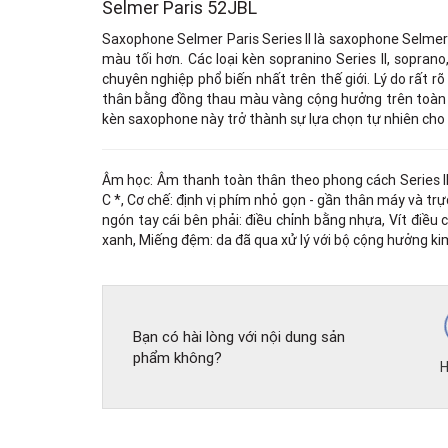
Selmer Paris 52JBL
Saxophone Selmer Paris Series II là saxophone Selmer 
màu tối hơn. Các loại kèn sopranino Series II, sopran
chuyên nghiệp phổ biến nhất trên thế giới. Lý do rất r
thân bằng đồng thau màu vàng cộng hưởng trên toàn b
kèn saxophone này trở thành sự lựa chọn tự nhiên cho 
Âm học: Âm thanh toàn thân theo phong cách Series II,
C *, Cơ chế: định vị phím nhỏ gọn - gần thân máy và trực
ngón tay cái bên phải: điều chỉnh bằng nhựa, Vít điều ch
xanh, Miếng đệm: da đã qua xử lý với bộ cộng hưởng kim
Bạn có hài lòng với nội dung sản
phẩm không?
H