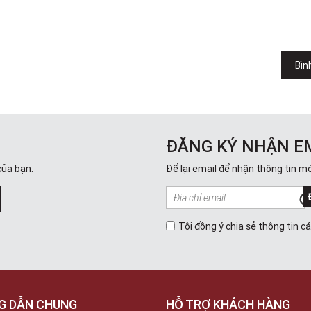
Bìn
ĐĂNG KÝ NHẬN E
của bạn.
Để lại email để nhận thông tin mớ
Tôi đồng ý chia sẻ thông tin c
G DẪN CHUNG
HỖ TRỢ KHÁCH HÀNG