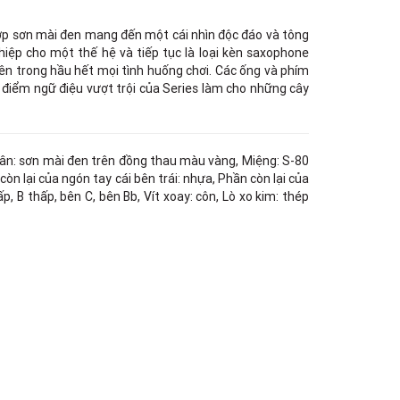
TPHCM, Quận 3, Hồ Chí Minh
Việt Thương Music - Crescent Mall
 lớp sơn mài đen mang đến một cái nhìn độc đáo và tông
6F-01 Tầng 6 Trung Tâm Thương Mại
ghiệp cho một thế hệ và tiếp tục là loại kèn saxophone
Crescent Mall, 101 Tôn Dật Tiên,
hiên trong hầu hết mọi tình huống chơi. Các ống và phím
Phường Tân Mỹ, TPHCM, Quận 7, Hồ
Chí Minh
điểm ngữ điệu vượt trội của Series làm cho những cây
Việt Thương Music - 49E Phan Đăng
Lưu
49E Phan Đăng Lưu, Phường Bình
Thạnh, TPHCM, Quận Bình Thạnh, Hồ
thân: sơn mài đen trên đồng thau màu vàng, Miệng: S-80
Chí Minh
còn lại của ngón tay cái bên trái: nhựa, Phần còn lại của
Việt Thương Music - Phường Gò
ấp, B thấp, bên C, bên Bb, Vít xoay: côn, Lò xo kim: thép
Vấp
11 Đường số 3, Khu dân cư Cityland
Park Hill, Phường Gò Vấp, TPHCM,
Quận Gò Vấp, Hồ Chí Minh
Việt Thương Music - 442 Lũy Bán
Bích
442 Lũy Bán Bích, Phường Tân Phú,
TPHCM, Quận Tân Phú, Hồ Chí Minh
Việt Thương Music - 12 Quốc
Hương
Tầng G, Tòa nhà Thảo Điền Pearl, 12
Quốc Hương, Phường An Khánh,