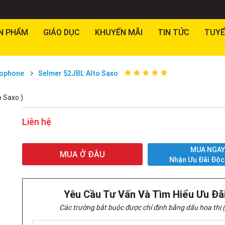
N PHẨM
GIÁO DỤC
KHUYẾN MÃI
TIN TỨC
TUYỂ
xophone
Selmer 52JBL Alto Saxo
o Saxo )
Liên hệ
MUA NGA
MUA Ở ĐÂU
Nhận Ưu Đãi Độc
Yêu Cầu Tư Vấn Và Tìm Hiểu Ưu Đã
Các trường bắt buộc được chỉ định bằng dấu hoa thị (