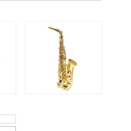
TPHCM, Quận 2, Hồ Chí Minh
Việt Thương Music - 357 Cộng Hòa
357 Cộng Hòa, Phường Tân Bình,
TPHCM, Quận Tân Bình, Hồ Chí Minh
Việt Thương Music - 6F Ngô Thời
Nhiệm
6F Ngô Thời Nhiệm, Phường Xuân
Hòa, TPHCM, Quận 3, Hồ Chí Minh
Việt Thương Music - Thanh Khê
344 Nguyễn Văn Linh, Phường Thanh
Khê, Đà Nẵng, Thanh Khê, Đà Nẵng
Việt Thương Music - Vincom Lê Văn
Việt
Lô L3-05C, Tầng 3, Trung Tâm
Thương Mại Vincom Plaza, Số 50,
Đường Lê Văn Việt, Phường Tăng
Nhơn Phú, TPHCM, Quận 9, Hồ Chí
Minh
Việt Thương Music - 302 Cầu Giấy
Gian hàng G9-10 TTTM Discovery
Complex, số 302 Cầu Giấy, Phường
Cầu Giấy, Hà Nội , Cầu Giấy , Hà Nội
Việt Thương Music - 289 Vành Đai