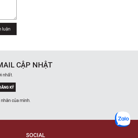
Trong
289 Vành Đai Trong, Phường An Lạc,
TPHCM, Quận Bình Tân, Hồ Chí Minh
Việt Thương Music - 102Q An
Dương Vương
h luận
102Q Đường An Dương Vương,
Phường An Đông, TPHCM, Quận 5, Hồ
Chí Minh
Việt Thương Music - 94 Láng Hạ
Số 94 Láng Hạ, Phường Láng, Hà Nội,
Đống Đa, Hà Nội
MAIL CẬP NHẬT
i nhất.
ĐĂNG KÝ
á nhân của mình.
SOCIAL