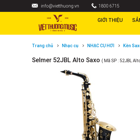
info@vietthuong.vn
1800 6715
GIỚI THIỆU
SẢ
Trang chủ
Nhạc cụ
NHẠC CỤ HƠI
Kèn Sa
Selmer 52JBL Alto Saxo
( Mã SP : 52JBL Alt