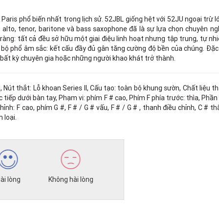
Paris phổ biến nhất trong lịch sử. 52JBL giống hệt với 52JU ngoại trừ
o, alto, tenor, baritone và bass saxophone đã là sự lựa chọn chuyên n
õ ràng: tất cả đều sở hữu một giai điệu linh hoạt nhưng tập trung, tự n
ộ phổ âm sắc: kết cấu đầy đủ gân tăng cường độ bền của chúng. Đặc 
bất kỳ chuyên gia hoặc những người khao khát trở thành.
 Nút thắt: Lỗ khoan Series II, Cấu tạo: toàn bộ khung sườn, Chất liệu 
 tiếp dưới bàn tay, Phạm vi: phím F # cao, Phím F phía trước: thìa, Phần 
ỉnh: F cao, phím G #, F # / G # vấu, F # / G # , thanh điều chỉnh, C # th
 loại.
ài lòng
Không hài lòng