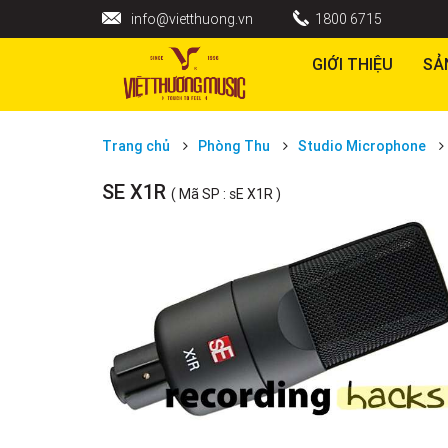
info@vietthuong.vn
1800 6715
GIỚI THIỆU
SẢ
Trang chủ
Phòng Thu
Studio Microphone
SE X1R
( Mã SP : sE X1R )