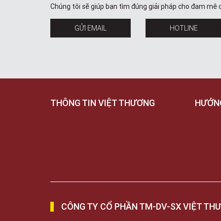
Chúng tôi sẽ giúp bạn tìm đúng giải pháp cho đam mê 
GỬI EMAIL
HOTLINE
THÔNG TIN VIỆT THƯƠNG
HƯỚN
CÔNG TY CỔ PHẦN TM-DV-SX VIỆT TH