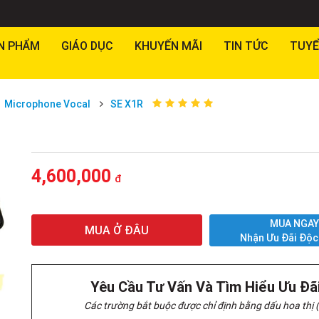
N PHẨM
GIÁO DỤC
KHUYẾN MÃI
TIN TỨC
TUYỂ
Microphone Vocal
SE X1R
4,600,000
đ
MUA NGA
MUA Ở ĐÂU
Nhận Ưu Đãi Độc
Yêu Cầu Tư Vấn Và Tìm Hiểu Ưu Đã
Các trường bắt buộc được chỉ định bằng dấu hoa thị (