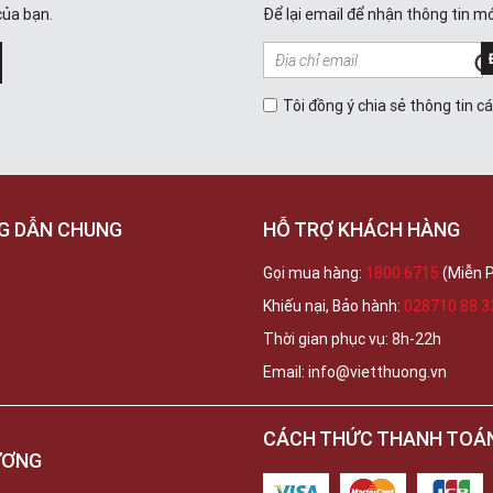
của bạn.
Để lại email để nhận thông tin mớ
Tôi đồng ý chia sẻ thông tin c
G DẪN CHUNG
HỖ TRỢ KHÁCH HÀNG
Gọi mua hàng:
1800 6715
(Miễn P
Khiếu nại, Bảo hành:
028710 88 3
Thời gian phục vụ: 8h-22h
Email: info@vietthuong.vn
CÁCH THỨC THANH TOÁ
ƯƠNG