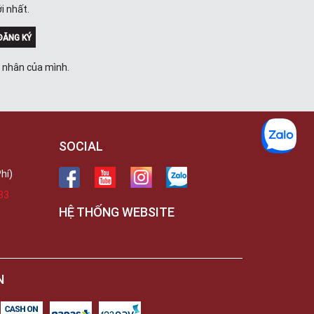
Việt Thương Music - 302 Cầu Giấy
i nhất.
Gian hàng G9-10 TTTM Discovery
Complex, số 302 Cầu Giấy, Phường
ĐĂNG KÝ
Cầu Giấy, Hà Nội , Cầu Giấy , Hà Nội
Việt Thương Music - 289 Vành Đai
á nhân của mình.
Trong
289 Vành Đai Trong, Phường An Lạc,
TPHCM, Quận Bình Tân, Hồ Chí Minh
Việt Thương Music - 94 Láng Hạ
Số 94 Láng Hạ, Phường Láng, Hà Nội,
Đống Đa, Hà Nội
SOCIAL
hí)
33
HỆ THỐNG WEBSITE
N