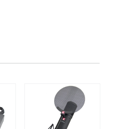
TPHCM, Quận 3, Hồ Chí Minh
Việt Thương Music - Crescent Mall
6F-01 Tầng 6 Trung Tâm Thương Mại
Crescent Mall, 101 Tôn Dật Tiên,
Phường Tân Mỹ, TPHCM, Quận 7, Hồ
Chí Minh
Việt Thương Music - 49E Phan Đăng
Lưu
49E Phan Đăng Lưu, Phường Bình
Thạnh, TPHCM, Quận Bình Thạnh, Hồ
Chí Minh
Việt Thương Music - 102Q An
Dương Vương
102Q Đường An Dương Vương,
Phường An Đông, TPHCM, Quận 5, Hồ
Chí Minh
Việt Thương Music - Phường Gò
Vấp
11 Đường số 3, Khu dân cư Cityland
Park Hill, Phường Gò Vấp, TPHCM,
Quận Gò Vấp, Hồ Chí Minh
Việt Thương Music - 442 Lũy Bán
Bích
442 Lũy Bán Bích, Phường Tân Phú,