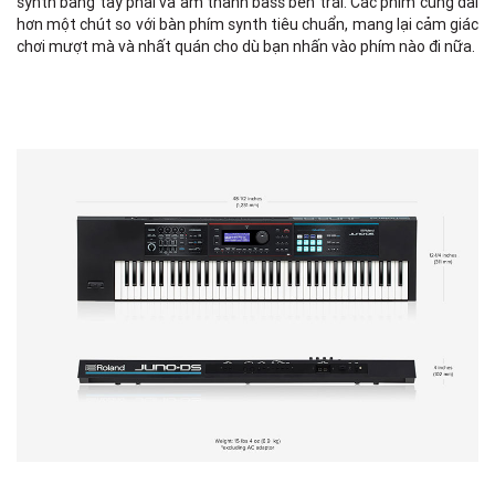
synth bằng tay phải và âm thanh bass bên trái. Các phím cũng dài
hơn một chút so với bàn phím synth tiêu chuẩn, mang lại cảm giác
chơi mượt mà và nhất quán cho dù bạn nhấn vào phím nào đi nữa.