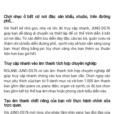
Chơi nhạc ở bất cứ nơi đâu: sân khấu, studio, trên đường
phố,…
Với thiết kế nhỏ gọn, nhẹ và tốc độ truy cập nhanh, JUNO-DS76
giúp bạn dễ dàng di chuyển và thiết lập để có thể trình diễn ở bất
cứ nơi đâu. Từ các điểm lưu diễn dày đặc, câu lạc bộ, quán rượu và
thậm chí cả biểu diễn đường phố, synth này sẽ luôn sẵn sàng cùng
bạn. Hoạt động bằng pin tùy chọn càng cho bạn thêm sự thuận
tiện hơn bao giờ hết.
Truy cập nhanh vào âm thanh tích hợp chuyên nghiệp
ROLAND JUNO-DS76 có các âm thanh tích hợp chuyên nghiệp để
giúp truy cập nhanh chóng vào lựa chọn bạn cần. Chọn ngay các
mục yêu thích của bạn từ 9 danh mục và với hơn 1.000 âm thanh
bao gồm đàn piano cơ, piano điện, organ và synth, có đủ lựa chọn
bao gồm bất kỳ thể loại âm nhạc hoặc phong cách biểu diễn nào.
Tạo âm thanh chất riêng của bạn với thực hành chỉnh sửa
trực quan.
Với JUNO-DS76 mở rộng, cho phép tầm nhìn sáng tạo độc đáo của