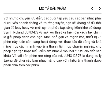
MÔ TẢ SẢN PHẨM
Với những chuyến lưu diễn, các buổi tập yêu cầu các ban nhạc phải
di chuyển nhanh chóng và thường xuyên, bạn sẽ không có đủ thời
gian để loay hoay với một synth phức tạp, cồng kềnh khó sử dụng.
Synth Roland JUNO-DS76 mới với thiết kế hiện đại xách tay chính
là giải pháp dành cho bạn. Nhẹ, nhỏ gọn và mạnh mẽ, thiết bị 76
F
phím này luôn sẵn sàng hoạt động, với thao tác dễ dàng và khả
năng truy cập nhanh vào âm thanh tích hợp chuyên nghiệp, cho
phép bạn tạo hoặc biểu diễn âm nhạc ở mọi nơi, từ studio đến sân
khấu. Và với bàn phím mở rộng của nó, JUNO-DS76 là dụng cụ lý
tưởng để chơi các bản nhạc nâng cao với nhiều âm thanh được
phân chia trên các phím.