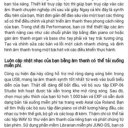
bạn tỏa sáng. Thiết kế truy cập tức thì giúp bạn truy cập vào các
âm thanh chuyên nghiệp chỉ sau vài giây. Ngay cả khi đây là synth
đầu tiên của bạn, thật đơn giản để đào sâu vào một loạt các thông
số có thể điều chỉnh và phát triển âm thanh theo phong cách riêng
của bạn. Trong chế độ Performance, bạn có thể thiết lập các âm
thanh nâng cao như các chuỗi phân lớp bằng đàn piano cơ hoặc
gán âm thanh organ và bass cho tay phải và tay trái tương ứng.
Tạo và chỉnh sửa các bản vá lỗi một cách nhanh chóng, và định
hình âm thanh trong một bài hát với các điều khiển thực hành.
Luôn cập nhật nhạc của bạn bằng âm thanh có thể tải xuống
miễn phí.
Công cụ hiện đại này cũng hỗ trợ mở rộng dạng sóng bên trong
qua USB, mang lại âm thanh synth tốt nhất từ ​​web vào buổi biểu
diễn của bạn. Thật dễ dàng để bắt đầu, với bộ sưu tập EXP-06
Studio linh hoạt được tải sẵn trong khe mở rộng sóng. Sau đó,
chọn mục yêu thích của bạn từ hơn 1.000 bản vá EXP có sẵn dưới
dạng bản tải xuống miễn phí tại trang web Axial của Roland. Bạn
sẽ tìm thấy các bộ sưu tập đàn piano cơ chất lượng hàng đầu, các
nhạc cụ trên thế giới, bộ gõ và các loop đi kèm. Thậm chí có thể tải
các tệp WAV từ thư viện âm thanh của riêng bạn và phát chúng từ
bàn phím. Sử dụng phần mềm Librarian miễn phí JUNO-DS, bạn có