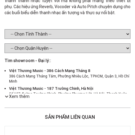
thanh thanh nhạc tuyệt vời mà không phải mang theo thiết bị
phụ. Các hiệu ứng Reverb, Vocoder và Auto Pitch chuyên dụng cho
các buổi biểu diễn thanh nhạc ấn tượng và thực sự nổi bật.
Tìm showroom - Đại lý::
Việt Thương Music - 386 Cách Mạng Tháng 8
386 Cách Mạng Tháng Tám, Phường Nhiêu Lộc, TPHCM, Quận 3, Hồ Chí
Minh
Việt Thương Music - 187 Trường Chinh, Hà Nội
Số 187 đường Trường Chinh, Phường Phương Liệt, Hà Nội, Thanh Xuân ,
Xem thêm
Hà Nội
Việt Thương Music - 46 Hào Nam
Số 46 Phố Hào Nam, Phường Ô Chợ Dừa, Hà Nội, Đống Đa, Hà Nội
SẢN PHẨM LIÊN QUAN
Việt Thương Music - Crescent Mall
6F-01 Tầng 6 Trung Tâm Thương Mại Crescent Mall, 101 Tôn Dật Tiên,
Phường Tân Mỹ, TPHCM, Quận 7, Hồ Chí Minh