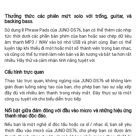
Thưởng thức các phiên mứt solo với trống, guitar, và
backing bass.
Sử dụng 8 Phrase Pads của JUNO-DS76, bạn có thể thêm các nhịp
tức thời dưới các phần bàn phím của bạn hoặc sao chép dữ liệu
âm thanh MP3 / WAV vào bộ nhớ USB và phát cùng. Bạn có thể
luyện tập khi thiếu đi một hoặc một số thành viên trong ban nhạc,
và cũng có thể tự mình làm nên bản vá ấn tượng và bắt tai hơn rất
nhiều. Hãy thử và cảm nhận tính năng tuyệt vời.
Cấu hình trực quan
Thao tác trực quan, không ngừng của JUNO-DS76 sẽ không làm
gián đoạn luồng sáng tạo của bạn, cho phép bạn tạo sự sắp xếp
đầy đủ với nhiều âm thanh trong nháy mắt. Đây thực sự là một
công cụ tuyệt vời cho biểu diễn trực tiếp.
Nổi bật giữa đám đông với đầu vào micro và những hiệu ứng
thanh nhạc độc đáo.
Nếu bạn là một nghệ sĩ độc tấu hoặc ca sĩ / nhạc sĩ, bạn sẽ yêu
thích đầu vào micrô của JUNO-DS76, cho phép bạn có được âm