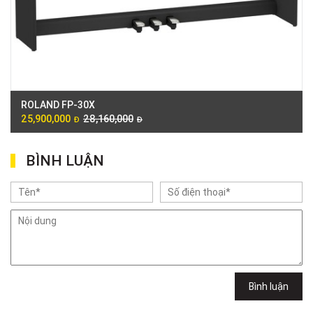
Tầng G, Tòa nhà Thảo Điền Pearl, 12 Quốc Hương, Phường An Khánh,
TPHCM, Quận 2, Hồ Chí Minh
Việt Thương Music - 442 Lũy Bán Bích
442 Lũy Bán Bích, Phường Tân Phú, TPHCM, Quận Tân Phú, Hồ Chí Minh
Việt Thương Music - Thanh Khê
344 Nguyễn Văn Linh, Phường Thanh Khê, Đà Nẵng, Thanh Khê, Đà Nẵng
Việt Thương Music - 357 Cộng Hòa
ROLAND FP-30X
357 Cộng Hòa, Phường Tân Bình, TPHCM, Quận Tân Bình, Hồ Chí Minh
25,900,000
28,160,000
Đ
Đ
Việt Thương Music - Vincom Lê Văn Việt
Lô L3-05C, Tầng 3, Trung Tâm Thương Mại Vincom Plaza, Số 50, Đường
Lê Văn Việt, Phường Tăng Nhơn Phú, TPHCM, Quận 9, Hồ Chí Minh
BÌNH LUẬN
Việt Thương Music - 6F Ngô Thời Nhiệm
6F Ngô Thời Nhiệm, Phường Xuân Hòa, TPHCM, Quận 3, Hồ Chí Minh
Việt Thương Music - 302 Cầu Giấy
Gian hàng G9-10 TTTM Discovery Complex, số 302 Cầu Giấy, Phường
Cầu Giấy, Hà Nội , Cầu Giấy , Hà Nội
Việt Thương Music - 289 Vành Đai Trong
289 Vành Đai Trong, Phường An Lạc, TPHCM, Quận Bình Tân, Hồ Chí
Minh
Việt Thương Music - 94 Láng Hạ
Bình luận
Số 94 Láng Hạ, Phường Láng, Hà Nội, Đống Đa, Hà Nội