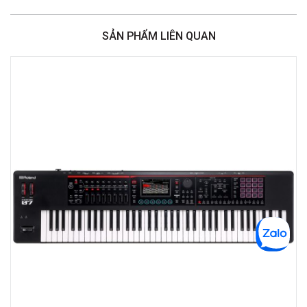
Số 187 đường Trường Chinh, Phường Phương Liệt, Hà Nội, Thanh Xuân ,
Hà Nội
SẢN PHẨM LIÊN QUAN
Việt Thương Music - 442 Lũy Bán Bích
442 Lũy Bán Bích, Phường Tân Phú, TPHCM, Quận Tân Phú, Hồ Chí Minh
Việt Thương Music - 12 Quốc Hương
Tầng G, Tòa nhà Thảo Điền Pearl, 12 Quốc Hương, Phường An Khánh,
TPHCM, Quận 2, Hồ Chí Minh
Việt Thương Music - Thanh Khê
344 Nguyễn Văn Linh, Phường Thanh Khê, Đà Nẵng, Thanh Khê, Đà Nẵng
Việt Thương Music - Phường Gò Vấp
11 Đường số 3, Khu dân cư Cityland Park Hill, Phường Gò Vấp, TPHCM,
Quận Gò Vấp, Hồ Chí Minh
Việt Thương Music - Crescent Mall
6F-01 Tầng 6 Trung Tâm Thương Mại Crescent Mall, 101 Tôn Dật Tiên,
Phường Tân Mỹ, TPHCM, Quận 7, Hồ Chí Minh
Việt Thương Music - 180 Võ Thị Sáu
180B Võ Thị Sáu, Phường Xuân Hòa, TPHCM, Quận 3, Hồ Chí Minh
Việt Thương Music - 369 Điện Biên Phủ
369 Điện Biên Phủ, Phường Bàn Cờ, TPHCM, Quận 3, Hồ Chí Minh
Việt Thương Music - 357 Cộng Hòa
357 Cộng Hòa, Phường Tân Bình, TPHCM, Quận Tân Bình, Hồ Chí Minh
Việt Thương Music - Vincom Lê Văn Việt