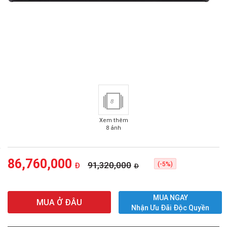
8
Xem thêm
8 ảnh
86,760,000
91,320,000
(-5%)
Đ
Đ
MUA NGAY
MUA Ở ĐÂU
Nhận Ưu Đãi Độc Quyền