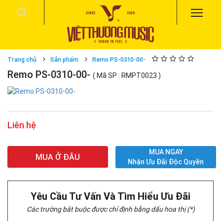
Trang chủ
Sản phẩm
Remo PS-0310-00-
Remo PS-0310-00-
( Mã SP : RMPT0023 )
Liên hệ
MUA NGAY
MUA Ở ĐÂU
Nhận Ưu Đãi Độc Quyền
Yêu Cầu Tư Vấn Và Tìm Hiểu Ưu Đãi
Các trường bắt buộc được chỉ định bằng dấu hoa thị (*)