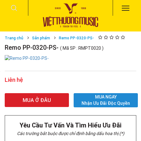
Trang chủ
Sản phẩm
Remo PP-0320-PS-
Remo PP-0320-PS-
( Mã SP : RMPT0020 )
Liên hệ
MUA NGAY
MUA Ở ĐÂU
Nhận Ưu Đãi Độc Quyền
Yêu Cầu Tư Vấn Và Tìm Hiểu Ưu Đãi
Các trường bắt buộc được chỉ định bằng dấu hoa thị (*)