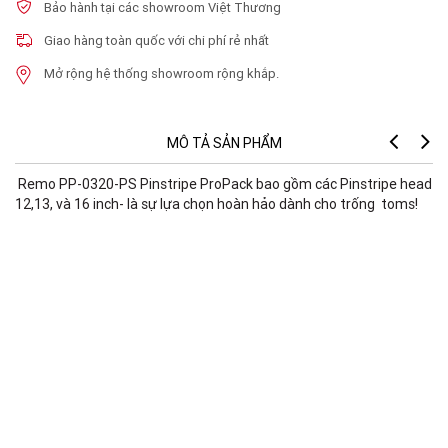
Bảo hành tại các showroom Việt Thương
Giao hàng toàn quốc với chi phí rẻ nhất
Mở rộng hệ thống showroom rộng khắp.
MÔ TẢ SẢN PHẨM
Remo PP-0320-PS Pinstripe ProPack bao gồm các Pinstripe head
Pr
12,13, và 16 inch- là sự lựa chọn hoàn hảo dành cho trống toms!
We