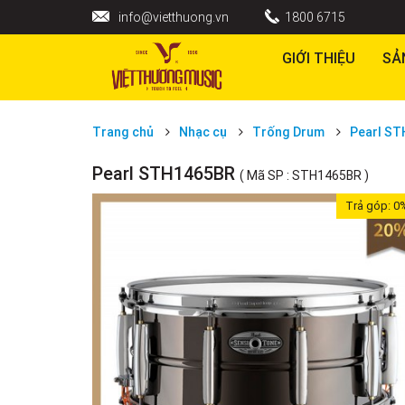
info@vietthuong.vn
1800 6715
GIỚI THIỆU
SẢ
Trang chủ
Nhạc cụ
Trống Drum
Pearl S
Pearl STH1465BR
( Mã SP : STH1465BR )
Trả góp:
0