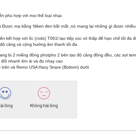
n phù hợp với mọi thể loại nhạc
 Được mạ bằng Niken đen bắt mắt ,nó mang lại những gì được nhiều ng
ển kết hợp với ốc (rods) T061l tạo tiếp xúc vỏ thấp để hạn chế tối đa 
độ căng và cộng hưởng âm thanh tối đa
ng bị 2 miếng đồng photpho 2 bên tạo độ căng đồng đều, các sợi tem
đổi nhanh êm ái và đọ nhạy cao
 trên và Remo USA Hazy Snare (Bottom) dưới
ài lòng
Không hài lòng