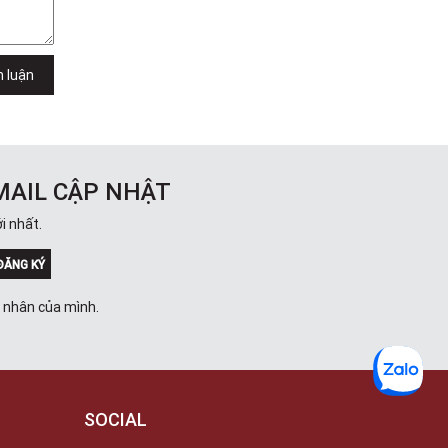
Việt Thương Music - 302 Cầu Giấy
Gian hàng G9-10 TTTM Discovery
Complex, số 302 Cầu Giấy, Phường
Cầu Giấy, Hà Nội , Cầu Giấy , Hà Nội
h luận
Việt Thương Music - 289 Vành Đai
Trong
289 Vành Đai Trong, Phường An Lạc,
TPHCM, Quận Bình Tân, Hồ Chí Minh
Việt Thương Music - 94 Láng Hạ
Số 94 Láng Hạ, Phường Láng, Hà Nội,
MAIL CẬP NHẬT
Đống Đa, Hà Nội
i nhất.
ĐĂNG KÝ
á nhân của mình.
SOCIAL