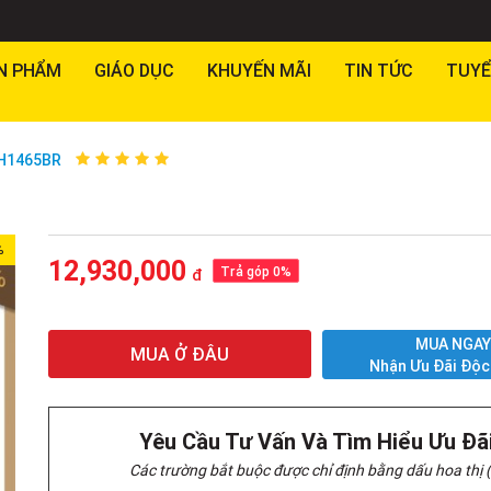
N PHẨM
GIÁO DỤC
KHUYẾN MÃI
TIN TỨC
TUYỂ
TH1465BR
%
12,930,000
Trả góp 0%
đ
MUA NGA
MUA Ở ĐÂU
Nhận Ưu Đãi Độc
Yêu Cầu Tư Vấn Và Tìm Hiểu Ưu Đã
Các trường bắt buộc được chỉ định bằng dấu hoa thị (