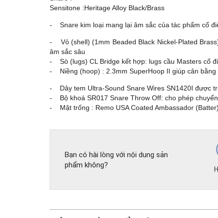
Sensitone :Heritage Alloy Black/Brass
- Snare kim loại mang lại âm sắc của tác phẩm cổ điể
- Vỏ (shell) (1mm Beaded Black Nickel-Plated Brass)
âm sắc sâu
- Sò (lugs) CL Bridge kết hợp: lugs cầu Masters cổ đi
- Niềng (hoop) : 2.3mm SuperHoop II giúp cân bằng 
- Dây tem Ultra-Sound Snare Wires SN1420I được tra
- Bộ khoá SR017 Snare Throw Off: cho phép chuyển 
- Mặt trống : Remo USA Coated Ambassador (Batter)
Bạn có hài lòng với nội dung sản
phẩm không?
H