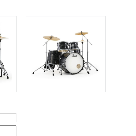
Quốc Hương, Phường An Khánh,
TPHCM, Quận 2, Hồ Chí Minh
Việt Thương Music - 442 Lũy Bán
Bích
442 Lũy Bán Bích, Phường Tân Phú,
TPHCM, Quận Tân Phú, Hồ Chí Minh
Việt Thương Music - Thanh Khê
344 Nguyễn Văn Linh, Phường Thanh
Khê, Đà Nẵng, Thanh Khê, Đà Nẵng
Việt Thương Music - 357 Cộng Hòa
357 Cộng Hòa, Phường Tân Bình,
TPHCM, Quận Tân Bình, Hồ Chí Minh
Việt Thương Music - Vincom Lê Văn
Việt
Lô L3-05C, Tầng 3, Trung Tâm
Thương Mại Vincom Plaza, Số 50,
Đường Lê Văn Việt, Phường Tăng
Nhơn Phú, TPHCM, Quận 9, Hồ Chí
Minh
Việt Thương Music - 6F Ngô Thời
Nhiệm
6F Ngô Thời Nhiệm, Phường Xuân
Hòa, TPHCM, Quận 3, Hồ Chí Minh