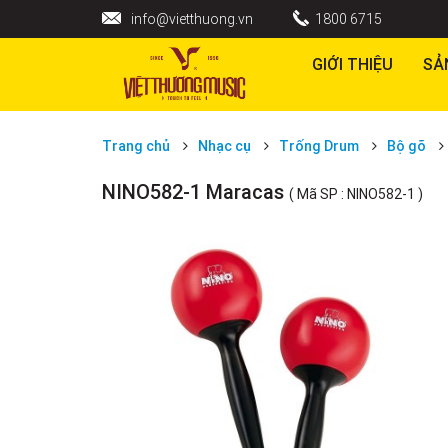
info@vietthuong.vn
1800 6715
GIỚI THIỆU
SẢ
Trang chủ
Nhạc cụ
Trống Drum
Bộ gõ
NINO582-1 Maracas
( Mã SP : NINO582-1 )