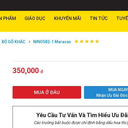
N PHẨM
GIÁO DỤC
KHUYẾN MÃI
TIN TỨC
TUYỂ
BỘ GÕ KHÁC
NINO582-1 Maracas
350,000
đ
MUA NGA
MUA Ở ĐÂU
Nhận Ưu Đãi Độc
Yêu Cầu Tư Vấn Và Tìm Hiểu Ưu Đã
Các trường bắt buộc được chỉ định bằng dấu hoa thị (