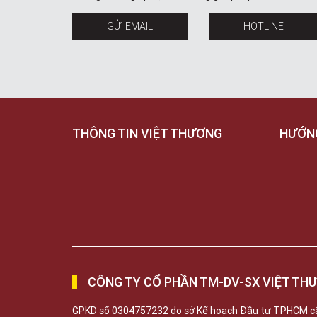
GỬI EMAIL
HOTLINE
THÔNG TIN VIỆT THƯƠNG
HƯỚN
CÔNG TY CỔ PHẦN TM-DV-SX VIỆT TH
GPKD số 0304757232 do sở Kế hoạch Đầu tư TPHCM c