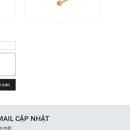
h luận
MAIL CẬP NHẬT
i nhất.