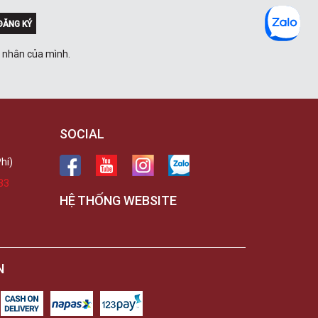
ĐĂNG KÝ
á nhân của mình.
SOCIAL
hí)
33
HỆ THỐNG WEBSITE
N