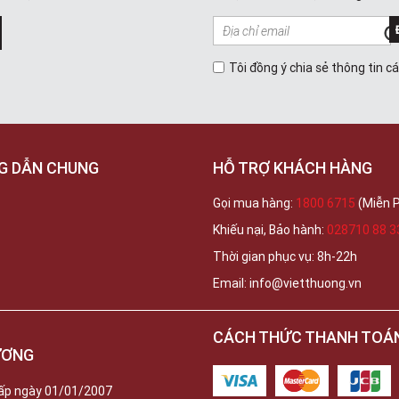
Tôi đồng ý chia sẻ thông tin c
G DẪN CHUNG
HỖ TRỢ KHÁCH HÀNG
Gọi mua hàng:
1800 6715
(Miễn P
Khiếu nại, Bảo hành:
028710 88 3
Thời gian phục vụ: 8h-22h
Email: info@vietthuong.vn
CÁCH THỨC THANH TOÁ
ƯƠNG
ấp ngày 01/01/2007