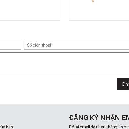
Bìn
ĐĂNG KÝ NHẬN E
của bạn.
Để lại email để nhận thông tin mớ