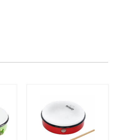
Việt Thương Music - 302 Cầu Giấy
Gian hàng G9-10 TTTM Discovery
Complex, số 302 Cầu Giấy, Phường
Cầu Giấy, Hà Nội , Cầu Giấy , Hà Nội
Việt Thương Music - 289 Vành Đai
Trong
289 Vành Đai Trong, Phường An Lạc,
TPHCM, Quận Bình Tân, Hồ Chí Minh
Việt Thương Music - 94 Láng Hạ
Số 94 Láng Hạ, Phường Láng, Hà Nội,
Đống Đa, Hà Nội