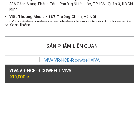
386 Cách Mạng Tháng Tám, Phường Nhiêu Lộc, TPHCM, Quận 3, Hồ Chí
Minh
Việt Thương Music - 187 Trường Chinh, Hà Nội
Số 187 đường Trường Chinh, Phường Phương Liệt, Hà Nội, Thanh Xuân ,
Xem thêm
Hà Nội
Việt Thương Music - 46 Hào Nam
Số 46 Phố Hào Nam, Phường Ô Chợ Dừa, Hà Nội, Đống Đa, Hà Nội
SẢN PHẨM LIÊN QUAN
Việt Thương Music - Crescent Mall
6F-01 Tầng 6 Trung Tâm Thương Mại Crescent Mall, 101 Tôn Dật Tiên,
Phường Tân Mỹ, TPHCM, Quận 7, Hồ Chí Minh
Việt Thương Music - 180 Võ Thị Sáu
VIVA VR-HCB-R COWBELL VIVA
180B Võ Thị Sáu, Phường Xuân Hòa, TPHCM, Quận 3, Hồ Chí Minh
930,000
Đ
Việt Thương Music - 369 Điện Biên Phủ
369 Điện Biên Phủ, Phường Bàn Cờ, TPHCM, Quận 3, Hồ Chí Minh
Việt Thương Music - 102Q An Dương Vương
102Q Đường An Dương Vương, Phường An Đông, TPHCM, Quận 5, Hồ Chí
Minh
Việt Thương Music - 49E Phan Đăng Lưu
49E Phan Đăng Lưu, Phường Bình Thạnh, TPHCM, Quận Bình Thạnh, Hồ
Chí Minh
Việt Thương Music - Phường Gò Vấp
11 Đường số 3, Khu dân cư Cityland Park Hill, Phường Gò Vấp, TPHCM,