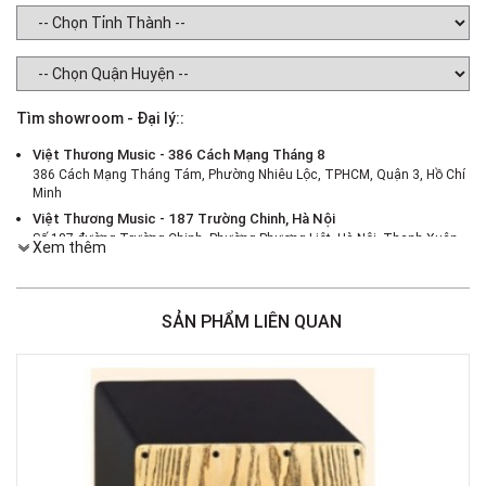
Tìm showroom - Đại lý::
Việt Thương Music - 386 Cách Mạng Tháng 8
386 Cách Mạng Tháng Tám, Phường Nhiêu Lộc, TPHCM, Quận 3, Hồ Chí
Minh
Việt Thương Music - 187 Trường Chinh, Hà Nội
Số 187 đường Trường Chinh, Phường Phương Liệt, Hà Nội, Thanh Xuân ,
Xem thêm
Hà Nội
Việt Thương Music - 46 Hào Nam
Số 46 Phố Hào Nam, Phường Ô Chợ Dừa, Hà Nội, Đống Đa, Hà Nội
SẢN PHẨM LIÊN QUAN
Việt Thương Music - Crescent Mall
6F-01 Tầng 6 Trung Tâm Thương Mại Crescent Mall, 101 Tôn Dật Tiên,
Phường Tân Mỹ, TPHCM, Quận 7, Hồ Chí Minh
Việt Thương Music - 180 Võ Thị Sáu
180B Võ Thị Sáu, Phường Xuân Hòa, TPHCM, Quận 3, Hồ Chí Minh
Việt Thương Music - 369 Điện Biên Phủ
369 Điện Biên Phủ, Phường Bàn Cờ, TPHCM, Quận 3, Hồ Chí Minh
Việt Thương Music - 102Q An Dương Vương