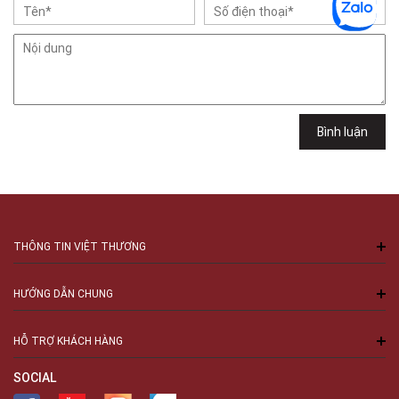
Việt Thương Music - 302 Cầu Giấy
Gian hàng G9-10 TTTM Discovery Complex, số 302 Cầu Giấy, Phường
Cầu Giấy, Hà Nội , Cầu Giấy , Hà Nội
Việt Thương Music - 289 Vành Đai Trong
289 Vành Đai Trong, Phường An Lạc, TPHCM, Quận Bình Tân, Hồ Chí
Minh
Việt Thương Music - 94 Láng Hạ
Bình luận
Số 94 Láng Hạ, Phường Láng, Hà Nội, Đống Đa, Hà Nội
THÔNG TIN VIỆT THƯƠNG
HƯỚNG DẪN CHUNG
HỖ TRỢ KHÁCH HÀNG
SOCIAL