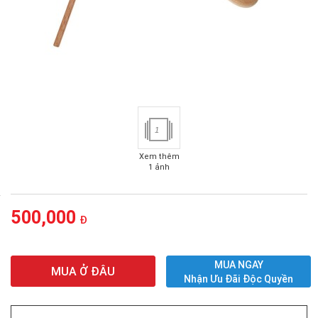
1
Xem thêm
1 ảnh
500,000
Đ
MUA NGAY
MUA Ở ĐÂU
Nhận Ưu Đãi Độc Quyền