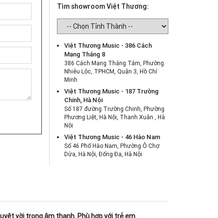
Tìm showroom Việt Thương:
Việt Thương Music - 386 Cách
Mạng Tháng 8
386 Cách Mạng Tháng Tám, Phường
Nhiêu Lộc, TPHCM, Quận 3, Hồ Chí
Minh
Việt Thương Music - 187 Trường
Chinh, Hà Nội
Số 187 đường Trường Chinh, Phường
Phương Liệt, Hà Nội, Thanh Xuân , Hà
Nội
Việt Thương Music - 46 Hào Nam
Số 46 Phố Hào Nam, Phường Ô Chợ
Dừa, Hà Nội, Đống Đa, Hà Nội
Việt Thương Music - Crescent Mall
6F-01 Tầng 6 Trung Tâm Thương Mại
Crescent Mall, 101 Tôn Dật Tiên,
Phường Tân Mỹ, TPHCM, Quận 7, Hồ
Chí Minh
Việt Thương Music - 180 Võ Thị Sáu
uyệt vời trong âm thanh. Phù hợp với trẻ em