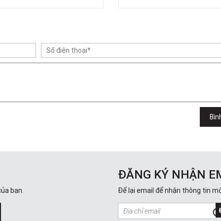
Bìn
ĐĂNG KÝ NHẬN E
của bạn.
Để lại email để nhận thông tin mớ