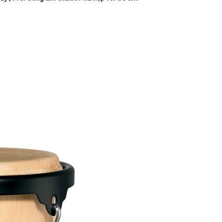
180B Võ Thị Sáu, Phường Xuân Hòa,
TPHCM, Quận 3, Hồ Chí Minh
Việt Thương Music - 369 Điện Biên
Phủ
369 Điện Biên Phủ, Phường Bàn Cờ,
TPHCM, Quận 3, Hồ Chí Minh
Việt Thương Music - 102Q An
Dương Vương
102Q Đường An Dương Vương,
Phường An Đông, TPHCM, Quận 5, Hồ
Chí Minh
Việt Thương Music - 49E Phan Đăng
Lưu
49E Phan Đăng Lưu, Phường Bình
Thạnh, TPHCM, Quận Bình Thạnh, Hồ
Chí Minh
Việt Thương Music - Phường Gò
Vấp
11 Đường số 3, Khu dân cư Cityland
Park Hill, Phường Gò Vấp, TPHCM,
Quận Gò Vấp, Hồ Chí Minh
Việt Thương Music - 12 Quốc
Hương
Tầng G, Tòa nhà Thảo Điền Pearl, 12