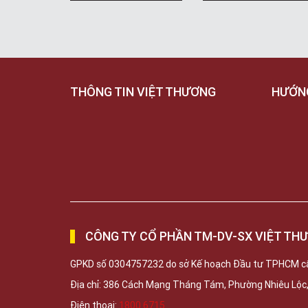
THÔNG TIN VIỆT THƯƠNG
HƯỚN
CÔNG TY CỔ PHẦN TM-DV-SX VIỆT TH
GPKD số 0304757232 do sở Kế hoạch Đầu tư TPHCM c
Địa chỉ: 386 Cách Mạng Tháng Tám, Phường Nhiêu Lộ
Điện thoại:
1800 6715