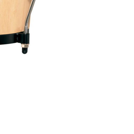
Quốc Hương, Phường An Khánh,
TPHCM, Quận 2, Hồ Chí Minh
Việt Thương Music - 442 Lũy Bán
Bích
442 Lũy Bán Bích, Phường Tân Phú,
TPHCM, Quận Tân Phú, Hồ Chí Minh
Việt Thương Music - Thanh Khê
344 Nguyễn Văn Linh, Phường Thanh
Khê, Đà Nẵng, Thanh Khê, Đà Nẵng
Việt Thương Music - 357 Cộng Hòa
357 Cộng Hòa, Phường Tân Bình,
TPHCM, Quận Tân Bình, Hồ Chí Minh
Việt Thương Music - Vincom Lê Văn
Việt
Lô L3-05C, Tầng 3, Trung Tâm
Thương Mại Vincom Plaza, Số 50,
Đường Lê Văn Việt, Phường Tăng
Nhơn Phú, TPHCM, Quận 9, Hồ Chí
Minh
Việt Thương Music - 6F Ngô Thời
Nhiệm
6F Ngô Thời Nhiệm, Phường Xuân
Hòa, TPHCM, Quận 3, Hồ Chí Minh