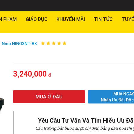
N PHẨM
GIÁO DỤC
KHUYẾN MÃI
TIN TỨC
TUYỂ
Nino NINO3NT-BK
3,240,000
đ
MUA NGA
MUA Ở ĐÂU
Nhận Ưu Đãi Độc
Yêu Cầu Tư Vấn Và Tìm Hiểu Ưu Đã
Các trường bắt buộc được chỉ định bằng dấu hoa thị (