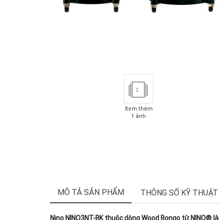
1
Xem thêm
1 ảnh
MÔ TẢ SẢN PHẨM
THÔNG SỐ KỸ THUẬT
Nino NINO3NT-BK thuộc dòng Wood Bongo từ NINO® là mộ