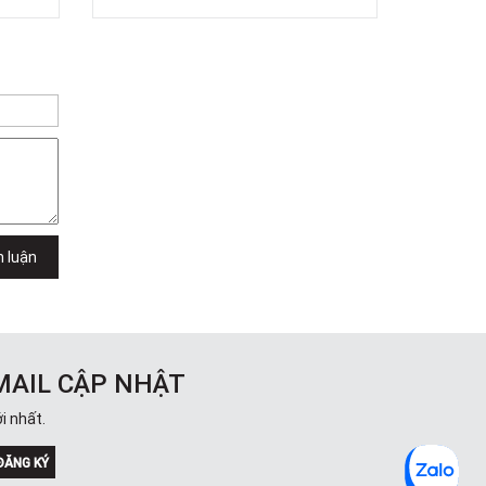
h luận
MAIL CẬP NHẬT
i nhất.
ĐĂNG KÝ