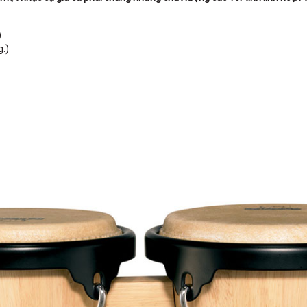
)
g.)