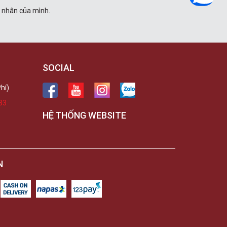
á nhân của mình.
SOCIAL
hí)
33
HỆ THỐNG WEBSITE
N