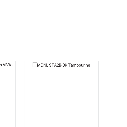
Việt Thương Music - 302 Cầu Giấy
Gian hàng G9-10 TTTM Discovery
Complex, số 302 Cầu Giấy, Phường
Cầu Giấy, Hà Nội , Cầu Giấy , Hà Nội
Việt Thương Music - 289 Vành Đai
Trong
289 Vành Đai Trong, Phường An Lạc,
TPHCM, Quận Bình Tân, Hồ Chí Minh
Việt Thương Music - 94 Láng Hạ
Số 94 Láng Hạ, Phường Láng, Hà Nội,
Đống Đa, Hà Nội