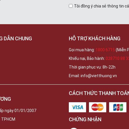
Tôi đồng ý chia sẻ thông tin c
G DẪN CHUNG
HỖ TRỢ KHÁCH HÀNG
Gọi mua hàng:
1800 6715
(Miễn P
Khiếu nại, Bảo hành:
028710 88 3
Thời gian phục vụ: 8h-22h
Email: info@vietthuong.vn
CÁCH THỨC THANH TOÁ
ƯƠNG
ấp ngày 01/01/2007
CHỨNG NHẬN
c, TPHCM