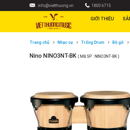
info@vietthuong.vn
1800 6715
GIỚI THIỆU
SẢ
Trang chủ
Nhạc cụ
Trống Drum
Bộ gõ
Nino NINO3NT-BK
( Mã SP : NINO3NT-BK )