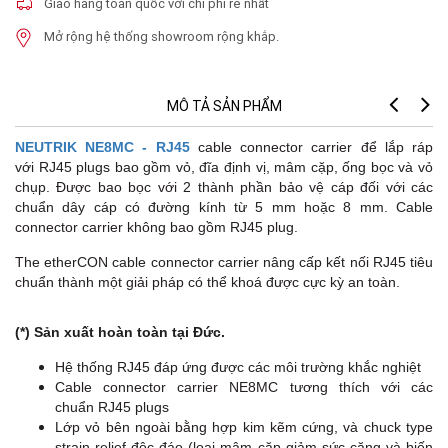
Giao hàng toàn quốc với chi phí rẻ nhất
Mở rộng hệ thống showroom rộng khắp.
MÔ TẢ SẢN PHẨM
NEUTRIK NE8MC - RJ45
cable connector carrier để lắp ráp
với RJ45 plugs bao gồm vỏ, đĩa định vị, mâm cặp, ống bọc và vỏ
chụp. Được bao bọc với 2 thành phần bảo vệ cáp đối với các
chuẩn dây cáp có đường kính từ 5 mm hoặc 8 mm. Cable
connector carrier không bao gồm RJ45 plug.
The etherCON cable connector carrier nâng cấp kết nối RJ45 tiêu
chuẩn thành một giải pháp có thể khoá được cực kỳ an toàn.
(*) Sản xuất hoàn toàn tại Đức.
Hệ thống RJ45 đáp ứng được các môi trường khắc nghiệt
Cable connector carrier NE8MC tương thích với các
chuẩn RJ45 plugs
Lớp vỏ bên ngoài bằng hợp kim kẽm cứng, và chuck type
strain relief độc đáo (loại mâm cặp giảm sức căng và biến