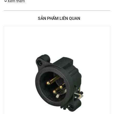
Xem thêm
Việt Thương Music - 386 Cách Mạng Tháng 8
386 Cách Mạng Tháng Tám, Phường Nhiêu Lộc, TPHCM, Quận 3, Hồ Chí
Minh
SẢN PHẨM LIÊN QUAN
Việt Thương Music - 369 Điện Biên Phủ
369 Điện Biên Phủ, Phường Bàn Cờ, TPHCM, Quận 3, Hồ Chí Minh
Việt Thương Music - 180 Võ Thị Sáu
180B Võ Thị Sáu, Phường Xuân Hòa, TPHCM, Quận 3, Hồ Chí Minh
Việt Thương Music - Crescent Mall
6F-01 Tầng 6 Trung Tâm Thương Mại Crescent Mall, 101 Tôn Dật Tiên,
Phường Tân Mỹ, TPHCM, Quận 7, Hồ Chí Minh
Việt Thương Music - 49E Phan Đăng Lưu
49E Phan Đăng Lưu, Phường Bình Thạnh, TPHCM, Quận Bình Thạnh, Hồ
Chí Minh
Việt Thương Music - Phường Gò Vấp
11 Đường số 3, Khu dân cư Cityland Park Hill, Phường Gò Vấp, TPHCM,
Quận Gò Vấp, Hồ Chí Minh
Việt Thương Music - 442 Lũy Bán Bích
442 Lũy Bán Bích, Phường Tân Phú, TPHCM, Quận Tân Phú, Hồ Chí Minh
Việt Thương Music - 12 Quốc Hương
Tầng G, Tòa nhà Thảo Điền Pearl, 12 Quốc Hương, Phường An Khánh,
TPHCM, Quận 2, Hồ Chí Minh
Việt Thương Music - 357 Cộng Hòa