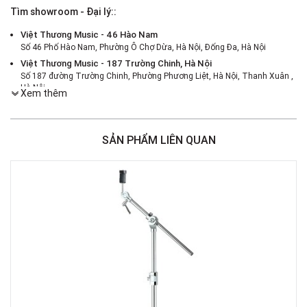
Tìm showroom - Đại lý::
Việt Thương Music - 46 Hào Nam
Số 46 Phố Hào Nam, Phường Ô Chợ Dừa, Hà Nội, Đống Đa, Hà Nội
Việt Thương Music - 187 Trường Chinh, Hà Nội
Số 187 đường Trường Chinh, Phường Phương Liệt, Hà Nội, Thanh Xuân ,
Hà Nội
Xem thêm
Việt Thương Music - 386 Cách Mạng Tháng 8
386 Cách Mạng Tháng Tám, Phường Nhiêu Lộc, TPHCM, Quận 3, Hồ Chí
Minh
SẢN PHẨM LIÊN QUAN
Việt Thương Music - 369 Điện Biên Phủ
369 Điện Biên Phủ, Phường Bàn Cờ, TPHCM, Quận 3, Hồ Chí Minh
Việt Thương Music - 180 Võ Thị Sáu
180B Võ Thị Sáu, Phường Xuân Hòa, TPHCM, Quận 3, Hồ Chí Minh
Việt Thương Music - Crescent Mall
6F-01 Tầng 6 Trung Tâm Thương Mại Crescent Mall, 101 Tôn Dật Tiên,
Phường Tân Mỹ, TPHCM, Quận 7, Hồ Chí Minh
Việt Thương Music - 49E Phan Đăng Lưu
49E Phan Đăng Lưu, Phường Bình Thạnh, TPHCM, Quận Bình Thạnh, Hồ
Chí Minh
Việt Thương Music - Phường Gò Vấp
11 Đường số 3, Khu dân cư Cityland Park Hill, Phường Gò Vấp, TPHCM,
Quận Gò Vấp, Hồ Chí Minh