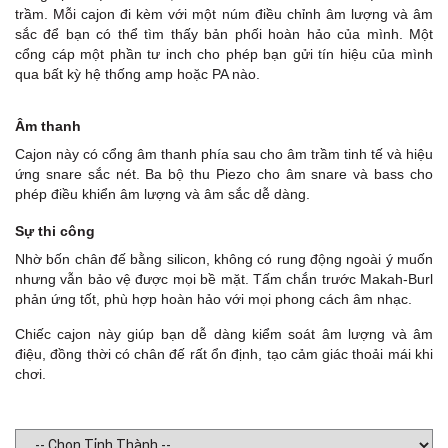
trầm. Mỗi cajon đi kèm với một núm điều chỉnh âm lượng và âm
sắc để bạn có thể tìm thấy bản phối hoàn hảo của mình. Một
cổng cáp một phần tư inch cho phép bạn gửi tín hiệu của mình
Fe
qua bất kỳ hệ thống amp hoặc PA nào.
Âm thanh
Cajon này có cổng âm thanh phía sau cho âm trầm tinh tế và hiệu
ứng snare sắc nét. Ba bộ thu Piezo cho âm snare và bass cho
St
phép điều khiển âm lượng và âm sắc dễ dàng.
Ma
Sự thi công
Nhờ bốn chân đế bằng silicon, không có rung động ngoài ý muốn
nhưng vẫn bảo vệ được mọi bề mặt. Tấm chắn trước Makah-Burl
phản ứng tốt, phù hợp hoàn hảo với mọi phong cách âm nhạc.
Co
Chiếc cajon này giúp bạn dễ dàng kiểm soát âm lượng và âm
điệu, đồng thời có chân đế rất ổn định, tạo cảm giác thoải mái khi
chơi.