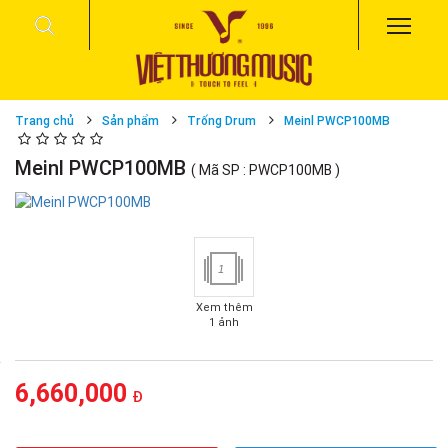
Trang chủ
Sản phẩm
Trống Drum
Meinl PWCP100MB
Meinl PWCP100MB
( Mã SP : PWCP100MB )
1
Xem thêm
1 ảnh
6,660,000
Đ