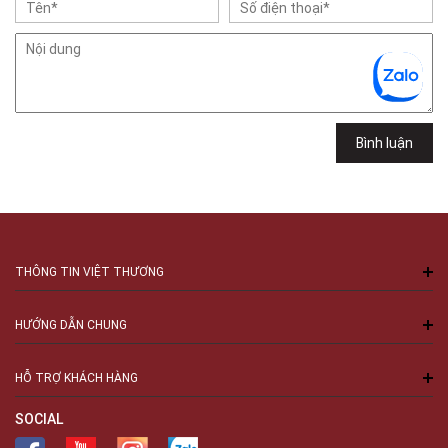
Gian hàng G9-10 TTTM Discovery Complex, số 302 Cầu Giấy, Phường
Cầu Giấy, Hà Nội , Cầu Giấy , Hà Nội
Việt Thương Music - 289 Vành Đai Trong
289 Vành Đai Trong, Phường An Lạc, TPHCM, Quận Bình Tân, Hồ Chí
Minh
Việt Thương Music - 94 Láng Hạ
Số 94 Láng Hạ, Phường Láng, Hà Nội, Đống Đa, Hà Nội
Bình luận
THÔNG TIN VIỆT THƯƠNG
HƯỚNG DẪN CHUNG
HỖ TRỢ KHÁCH HÀNG
SOCIAL