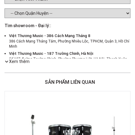
Tìm showroom - Đại lý::
Việt Thương Music - 386 Cách Mạng Tháng 8
386 Cách Mạng Tháng Tám, Phường Nhiêu Lộc, TPHCM, Quận 3, Hồ Chí
Minh
Việt Thương Music - 187 Trường Chinh, Hà Nội
Số 187 đường Trường Chinh, Phường Phương Liệt, Hà Nội, Thanh Xuân ,
Xem thêm
Hà Nội
Việt Thương Music - 46 Hào Nam
Số 46 Phố Hào Nam, Phường Ô Chợ Dừa, Hà Nội, Đống Đa, Hà Nội
SẢN PHẨM LIÊN QUAN
Việt Thương Music - Crescent Mall
6F-01 Tầng 6 Trung Tâm Thương Mại Crescent Mall, 101 Tôn Dật Tiên,
Phường Tân Mỹ, TPHCM, Quận 7, Hồ Chí Minh
Việt Thương Music - 180 Võ Thị Sáu
180B Võ Thị Sáu, Phường Xuân Hòa, TPHCM, Quận 3, Hồ Chí Minh
Việt Thương Music - 369 Điện Biên Phủ
369 Điện Biên Phủ, Phường Bàn Cờ, TPHCM, Quận 3, Hồ Chí Minh
Việt Thương Music - 102Q An Dương Vương
102Q Đường An Dương Vương, Phường An Đông, TPHCM, Quận 5, Hồ Chí