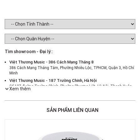
Tìm showroom - Đại lý::
Việt Thương Music - 386 Cách Mạng Tháng 8
386 Cách Mạng Tháng Tám, Phường Nhiêu Lộc, TPHCM, Quận 3, Hồ Chí
Minh
Việt Thương Music - 187 Trường Chinh, Hà Nội
Số 187 đường Trường Chinh, Phường Phương Liệt, Hà Nội, Thanh Xuân ,
Xem thêm
Hà Nội
Việt Thương Music - 46 Hào Nam
Số 46 Phố Hào Nam, Phường Ô Chợ Dừa, Hà Nội, Đống Đa, Hà Nội
SẢN PHẨM LIÊN QUAN
Việt Thương Music - Crescent Mall
6F-01 Tầng 6 Trung Tâm Thương Mại Crescent Mall, 101 Tôn Dật Tiên,
Phường Tân Mỹ, TPHCM, Quận 7, Hồ Chí Minh
Việt Thương Music - 180 Võ Thị Sáu
180B Võ Thị Sáu, Phường Xuân Hòa, TPHCM, Quận 3, Hồ Chí Minh