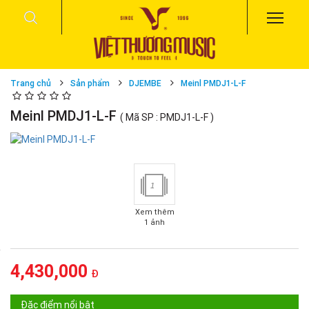
Trang chủ
Sản phẩm
DJEMBE
Meinl PMDJ1-L-F
Meinl PMDJ1-L-F
( Mã SP : PMDJ1-L-F )
1
Xem thêm
1 ảnh
4,430,000
Đ
Đặc điểm nổi bật