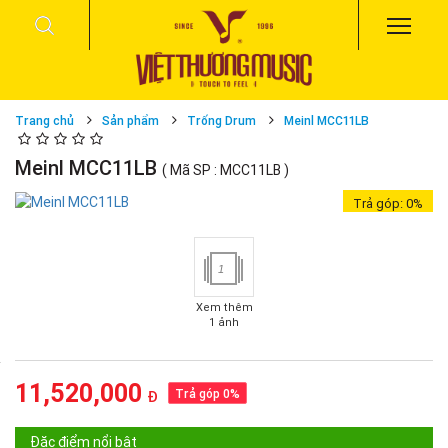
Trang chủ
Sản phẩm
Trống Drum
Meinl MCC11LB
Meinl MCC11LB
( Mã SP : MCC11LB )
Trả góp:
0%
1
Xem thêm
1 ảnh
11,520,000
Trả góp 0%
Đ
Đặc điểm nổi bật