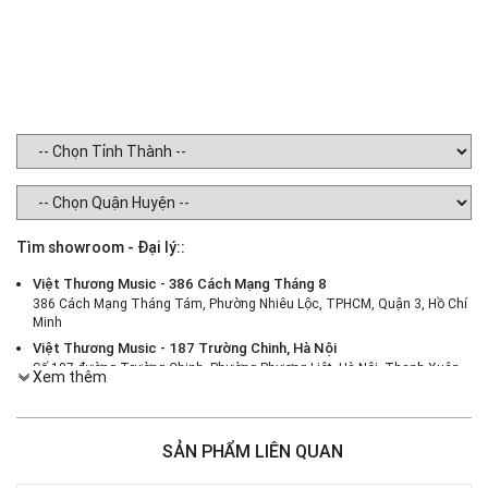
Tìm showroom - Đại lý::
Việt Thương Music - 386 Cách Mạng Tháng 8
386 Cách Mạng Tháng Tám, Phường Nhiêu Lộc, TPHCM, Quận 3, Hồ Chí
Minh
Việt Thương Music - 187 Trường Chinh, Hà Nội
Số 187 đường Trường Chinh, Phường Phương Liệt, Hà Nội, Thanh Xuân ,
Xem thêm
Hà Nội
Việt Thương Music - 46 Hào Nam
Số 46 Phố Hào Nam, Phường Ô Chợ Dừa, Hà Nội, Đống Đa, Hà Nội
SẢN PHẨM LIÊN QUAN
Việt Thương Music - Crescent Mall
6F-01 Tầng 6 Trung Tâm Thương Mại Crescent Mall, 101 Tôn Dật Tiên,