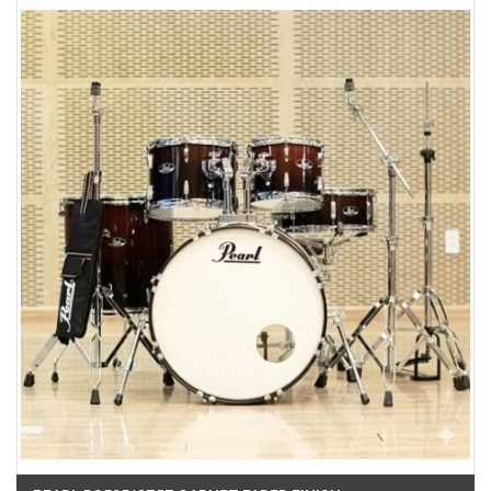
Phường Tân Mỹ, TPHCM, Quận 7, Hồ Chí Minh
Việt Thương Music - 180 Võ Thị Sáu
180B Võ Thị Sáu, Phường Xuân Hòa, TPHCM, Quận 3, Hồ Chí Minh
Việt Thương Music - 369 Điện Biên Phủ
369 Điện Biên Phủ, Phường Bàn Cờ, TPHCM, Quận 3, Hồ Chí Minh
Việt Thương Music - 102Q An Dương Vương
102Q Đường An Dương Vương, Phường An Đông, TPHCM, Quận 5, Hồ Chí
Minh
Việt Thương Music - 49E Phan Đăng Lưu
49E Phan Đăng Lưu, Phường Bình Thạnh, TPHCM, Quận Bình Thạnh, Hồ
Chí Minh
Việt Thương Music - Phường Gò Vấp
11 Đường số 3, Khu dân cư Cityland Park Hill, Phường Gò Vấp, TPHCM,
Quận Gò Vấp, Hồ Chí Minh
Việt Thương Music - 12 Quốc Hương
Tầng G, Tòa nhà Thảo Điền Pearl, 12 Quốc Hương, Phường An Khánh,
TPHCM, Quận 2, Hồ Chí Minh
Việt Thương Music - 442 Lũy Bán Bích
442 Lũy Bán Bích, Phường Tân Phú, TPHCM, Quận Tân Phú, Hồ Chí Minh
Việt Thương Music - Thanh Khê
344 Nguyễn Văn Linh, Phường Thanh Khê, Đà Nẵng, Thanh Khê, Đà Nẵng
Việt Thương Music - 357 Cộng Hòa