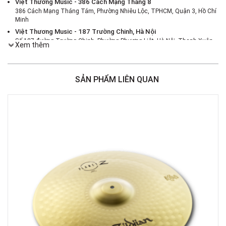
Việt Thương Music - 386 Cách Mạng Tháng 8
386 Cách Mạng Tháng Tám, Phường Nhiêu Lộc, TPHCM, Quận 3, Hồ Chí
Minh
Việt Thương Music - 187 Trường Chinh, Hà Nội
Số 187 đường Trường Chinh, Phường Phương Liệt, Hà Nội, Thanh Xuân ,
Xem thêm
Hà Nội
Việt Thương Music - 46 Hào Nam
Số 46 Phố Hào Nam, Phường Ô Chợ Dừa, Hà Nội, Đống Đa, Hà Nội
SẢN PHẨM LIÊN QUAN
Việt Thương Music - Crescent Mall
6F-01 Tầng 6 Trung Tâm Thương Mại Crescent Mall, 101 Tôn Dật Tiên,
Phường Tân Mỹ, TPHCM, Quận 7, Hồ Chí Minh
Việt Thương Music - 180 Võ Thị Sáu
180B Võ Thị Sáu, Phường Xuân Hòa, TPHCM, Quận 3, Hồ Chí Minh
Việt Thương Music - 369 Điện Biên Phủ
369 Điện Biên Phủ, Phường Bàn Cờ, TPHCM, Quận 3, Hồ Chí Minh
Việt Thương Music - 102Q An Dương Vương
102Q Đường An Dương Vương, Phường An Đông, TPHCM, Quận 5, Hồ Chí
Minh
Việt Thương Music - 49E Phan Đăng Lưu
49E Phan Đăng Lưu, Phường Bình Thạnh, TPHCM, Quận Bình Thạnh, Hồ
Chí Minh
Việt Thương Music - Phường Gò Vấp
11 Đường số 3, Khu dân cư Cityland Park Hill, Phường Gò Vấp, TPHCM,