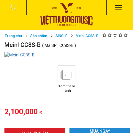
Trang chủ
Sản phẩm
SINGLE
Meinl CC8S-B
Meinl CC8S-B
( Mã SP : CC8S-B )
1
Xem thêm
1 ảnh
2,100,000
Đ
MUA NGAY