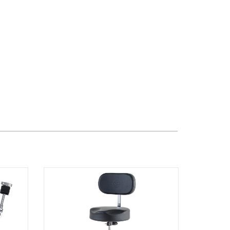
TPHCM, Quận 3, Hồ Chí Minh
Việt Thương Music - Crescent Mall
6F-01 Tầng 6 Trung Tâm Thương Mại
Crescent Mall, 101 Tôn Dật Tiên,
Phường Tân Mỹ, TPHCM, Quận 7, Hồ
Chí Minh
Việt Thương Music - 49E Phan Đăng
Lưu
49E Phan Đăng Lưu, Phường Bình
Thạnh, TPHCM, Quận Bình Thạnh, Hồ
Chí Minh
Việt Thương Music - Phường Gò
Vấp
11 Đường số 3, Khu dân cư Cityland
Park Hill, Phường Gò Vấp, TPHCM,
Quận Gò Vấp, Hồ Chí Minh
Việt Thương Music - 442 Lũy Bán
Bích
442 Lũy Bán Bích, Phường Tân Phú,
TPHCM, Quận Tân Phú, Hồ Chí Minh
Việt Thương Music - 12 Quốc
Hương
Tầng G, Tòa nhà Thảo Điền Pearl, 12
Quốc Hương, Phường An Khánh,