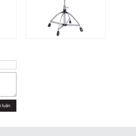
TPHCM, Quận 2, Hồ Chí Minh
Việt Thương Music - 357 Cộng Hòa
357 Cộng Hòa, Phường Tân Bình,
TPHCM, Quận Tân Bình, Hồ Chí Minh
Việt Thương Music - 6F Ngô Thời
Nhiệm
6F Ngô Thời Nhiệm, Phường Xuân
Hòa, TPHCM, Quận 3, Hồ Chí Minh
Việt Thương Music - Thanh Khê
344 Nguyễn Văn Linh, Phường Thanh
Khê, Đà Nẵng, Thanh Khê, Đà Nẵng
Việt Thương Music - Vincom Lê Văn
Việt
Lô L3-05C, Tầng 3, Trung Tâm
Thương Mại Vincom Plaza, Số 50,
Đường Lê Văn Việt, Phường Tăng
Nhơn Phú, TPHCM, Quận 9, Hồ Chí
Minh
h luận
Việt Thương Music - 302 Cầu Giấy
Gian hàng G9-10 TTTM Discovery
Complex, số 302 Cầu Giấy, Phường
Cầu Giấy, Hà Nội , Cầu Giấy , Hà Nội
Việt Thương Music - 289 Vành Đai