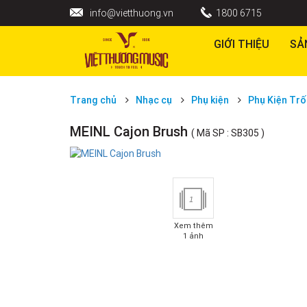
info@vietthuong.vn
1800 6715
GIỚI THIỆU
SẢ
Trang chủ
Nhạc cụ
Phụ kiện
Phụ Kiện Trô
MEINL Cajon Brush
( Mã SP : SB305 )
1
Xem thêm
1 ảnh