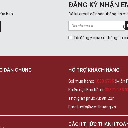
ĐĂNG KÝ NHẬN E
của bạn.
Để lại email để nhận thông tin mớ
Tôi đồng ý chia sẻ thông tin c
G DẪN CHUNG
HỖ TRỢ KHÁCH HÀNG
Gọi mua hàng:
1800 6715
(Miễn P
Khiếu nại, Bảo hành:
028710 88 3
Thời gian phục vụ: 8h-22h
Email: info@vietthuong.vn
CÁCH THỨC THANH TOÁ