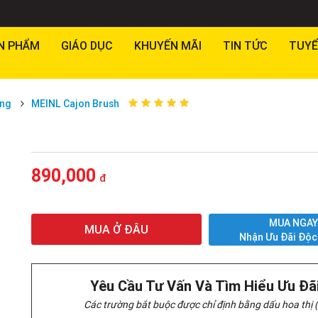
N PHẨM
GIÁO DỤC
KHUYẾN MÃI
TIN TỨC
TUYỂ
́ng
MEINL Cajon Brush
890,000
đ
MUA NGA
MUA Ở ĐÂU
Nhận Ưu Đãi Độc
Yêu Cầu Tư Vấn Và Tìm Hiểu Ưu Đã
Các trường bắt buộc được chỉ định bằng dấu hoa thị (