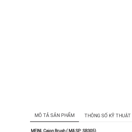
MÔ TẢ SẢN PHẨM
THÔNG SỐ KỸ THUẬT
MEINL Cajon Brush ( Mã SP: SB305)