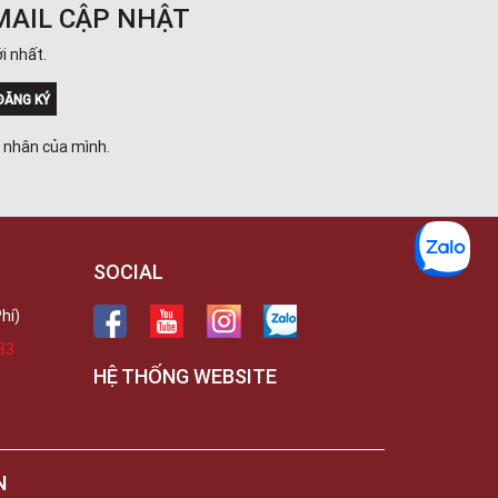
Trong
MAIL CẬP NHẬT
289 Vành Đai Trong, Phường An Lạc,
TPHCM, Quận Bình Tân, Hồ Chí Minh
i nhất.
Việt Thương Music - 102Q An
Dương Vương
ĐĂNG KÝ
102Q Đường An Dương Vương,
Phường An Đông, TPHCM, Quận 5, Hồ
á nhân của mình.
Chí Minh
Việt Thương Music - 94 Láng Hạ
Số 94 Láng Hạ, Phường Láng, Hà Nội,
Đống Đa, Hà Nội
SOCIAL
hí)
33
HỆ THỐNG WEBSITE
N