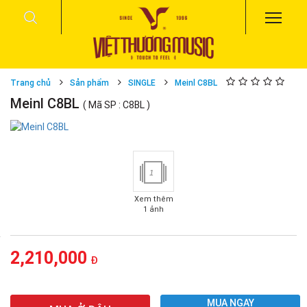
Trang chủ
Sản phẩm
SINGLE
Meinl C8BL
Meinl C8BL
( Mã SP : C8BL )
1
Xem thêm
1 ảnh
2,210,000
Đ
MUA NGAY