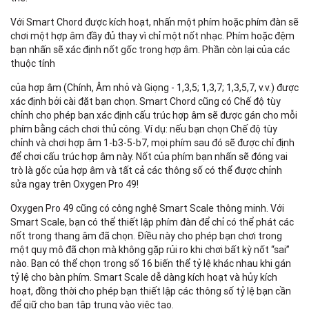
Với Smart Chord được kích hoạt, nhấn một phím hoặc phím đàn sẽ
chơi một hợp âm đầy đủ thay vì chỉ một nốt nhạc. Phím hoặc đệm
bạn nhấn sẽ xác định nốt gốc trong hợp âm. Phần còn lại của các
thuộc tính
của hợp âm (Chính, Âm nhỏ và Giọng - 1,3,5; 1,3,7; 1,3,5,7, v.v.) được
xác định bởi cài đặt bạn chọn. Smart Chord cũng có Chế độ tùy
chỉnh cho phép bạn xác định cấu trúc hợp âm sẽ được gán cho mỗi
phím bằng cách chơi thủ công. Ví dụ: nếu bạn chọn Chế độ tùy
chỉnh và chơi hợp âm 1-b3-5-b7, mọi phím sau đó sẽ được chỉ định
để chơi cấu trúc hợp âm này. Nốt của phím bạn nhấn sẽ đóng vai
trò là gốc của hợp âm và tất cả các thông số có thể được chỉnh
sửa ngay trên Oxygen Pro 49!
Oxygen Pro 49 cũng có công nghệ Smart Scale thông minh. Với
Smart Scale, bạn có thể thiết lập phím đàn để chỉ có thể phát các
nốt trong thang âm đã chọn. Điều này cho phép bạn chơi trong
một quy mô đã chọn mà không gặp rủi ro khi chơi bất kỳ nốt “sai”
nào. Bạn có thể chọn trong số 16 biến thể tỷ lệ khác nhau khi gán
tỷ lệ cho bàn phím. Smart Scale dễ dàng kích hoạt và hủy kích
hoạt, đồng thời cho phép bạn thiết lập các thông số tỷ lệ bạn cần
để giữ cho bạn tập trung vào việc tạo.