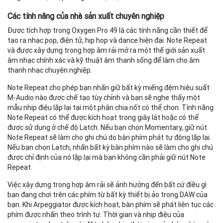
Các tính năng của nhà sản xuất chuyên nghiệp
Được tích hợp trong Oxygen Pro 49 là các tính năng cần thiết để
tạo ra nhạc pop, điện tử, hip hop và dance hiện đại. Note Repeat
và được xây dựng trong hợp âm rải mở ra một thế giới sản xuất
âm nhạc chính xác và kỹ thuật âm thanh sống để làm cho âm
thanh nhạc chuyên nghiệp.
Note Repeat cho phép bạn nhấn giữ bất kỳ miếng đệm hiệu suất
M-Audio nào được chế tạo tùy chỉnh và bạn sẽ nghe thấy một
mẫu nhịp điệu lặp lại tại một phân chia nốt có thể chọn. Tính năng
Note Repeat có thể được kích hoạt trong giây lát hoặc có thể
được sử dụng ở chế độ Latch. Nếu bạn chọn Momentary, giữ nút
Note Repeat sẽ làm cho ghi chú do bàn phím phát tự động lặp lại.
Nếu bạn chọn Latch, nhấn bất kỳ bàn phím nào sẽ làm cho ghi chú
được chỉ định của nó lặp lại mà bạn không cần phải giữ nút Note
Repeat.
Việc xây dựng trong hợp âm rải sẽ ảnh hưởng đến bất cứ điều gì
bạn đang chơi trên các phím từ bất kỳ thiết bị ảo trong DAW của
bạn. Khi Arpeggiator được kích hoạt, bàn phím sẽ phát liên tục các
phím được nhấn theo trình tự. Thời gian và nhịp điệu của