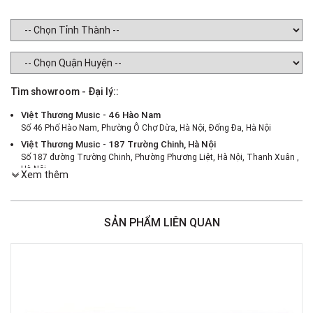
Tìm showroom - Đại lý::
Việt Thương Music - 46 Hào Nam
Số 46 Phố Hào Nam, Phường Ô Chợ Dừa, Hà Nội, Đống Đa, Hà Nội
Việt Thương Music - 187 Trường Chinh, Hà Nội
Số 187 đường Trường Chinh, Phường Phương Liệt, Hà Nội, Thanh Xuân ,
Hà Nội
Xem thêm
Việt Thương Music - 386 Cách Mạng Tháng 8
386 Cách Mạng Tháng Tám, Phường Nhiêu Lộc, TPHCM, Quận 3, Hồ Chí
Minh
SẢN PHẨM LIÊN QUAN
Việt Thương Music - 180 Võ Thị Sáu
180B Võ Thị Sáu, Phường Xuân Hòa, TPHCM, Quận 3, Hồ Chí Minh
Việt Thương Music - 369 Điện Biên Phủ
369 Điện Biên Phủ, Phường Bàn Cờ, TPHCM, Quận 3, Hồ Chí Minh
Việt Thương Music - Crescent Mall
6F-01 Tầng 6 Trung Tâm Thương Mại Crescent Mall, 101 Tôn Dật Tiên,
Phường Tân Mỹ, TPHCM, Quận 7, Hồ Chí Minh