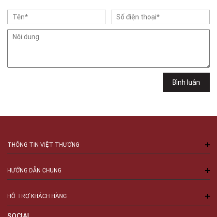
Lê Văn Việt, Phường Tăng Nhơn Phú, TPHCM, Quận 9, Hồ Chí Minh
Việt Thương Music - 302 Cầu Giấy
Gian hàng G9-10 TTTM Discovery Complex, số 302 Cầu Giấy, Phường
Cầu Giấy, Hà Nội , Cầu Giấy , Hà Nội
Việt Thương Music - 289 Vành Đai Trong
289 Vành Đai Trong, Phường An Lạc, TPHCM, Quận Bình Tân, Hồ Chí
Minh
Việt Thương Music - 94 Láng Hạ
Bình luận
Số 94 Láng Hạ, Phường Láng, Hà Nội, Đống Đa, Hà Nội
THÔNG TIN VIỆT THƯƠNG
HƯỚNG DẪN CHUNG
HỖ TRỢ KHÁCH HÀNG
SOCIAL