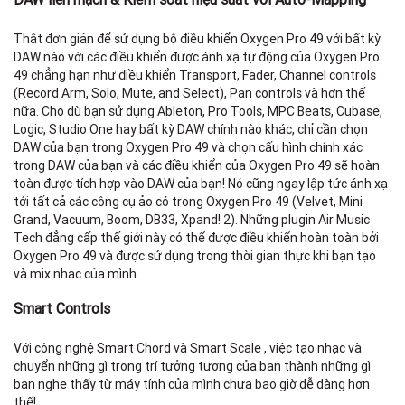
Thật đơn giản để sử dụng bộ điều khiển Oxygen Pro 49 với bất kỳ
DAW nào với các điều khiển được ánh xạ tự động của Oxygen Pro
49 chẳng hạn như điều khiển Transport, Fader, Channel controls
(Record Arm, Solo, Mute, and Select), Pan controls và hơn thế
nữa. Cho dù bạn sử dụng Ableton, Pro Tools, MPC Beats, Cubase,
Logic, Studio One hay bất kỳ DAW chính nào khác, chỉ cần chọn
DAW của bạn trong Oxygen Pro 49 và chọn cấu hình chính xác
trong DAW của bạn và các điều khiển của Oxygen Pro 49 sẽ hoàn
toàn được tích hợp vào DAW của bạn! Nó cũng ngay lập tức ánh xạ
tới tất cả các công cụ ảo có trong Oxygen Pro 49 (Velvet, Mini
Grand, Vacuum, Boom, DB33, Xpand! 2). Những plugin Air Music
Tech đẳng cấp thế giới này có thể được điều khiển hoàn toàn bởi
Oxygen Pro 49 và được sử dụng trong thời gian thực khi bạn tạo
và mix nhạc của mình.
Smart Controls
Với công nghệ Smart Chord và Smart Scale , việc tạo nhạc và
chuyển những gì trong trí tưởng tượng của bạn thành những gì
bạn nghe thấy từ máy tính của mình chưa bao giờ dễ dàng hơn
thế!