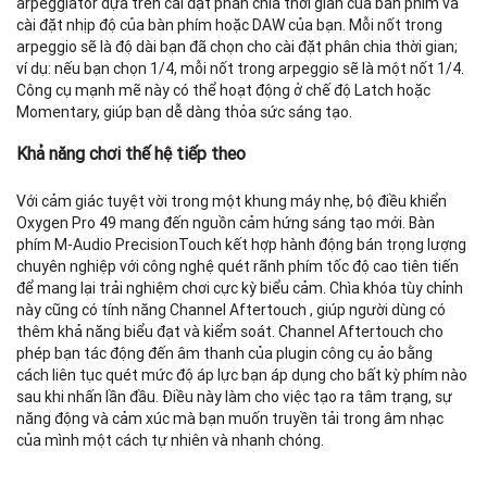
arpeggiator dựa trên cài đặt phân chia thời gian của bàn phím và
cài đặt nhịp độ của bàn phím hoặc DAW của bạn. Mỗi nốt trong
arpeggio sẽ là độ dài bạn đã chọn cho cài đặt phân chia thời gian;
ví dụ: nếu bạn chọn 1/4, mỗi nốt trong arpeggio sẽ là một nốt 1/4.
Công cụ mạnh mẽ này có thể hoạt động ở chế độ Latch hoặc
Momentary, giúp bạn dễ dàng thỏa sức sáng tạo.
Khả năng chơi thế hệ tiếp theo
Với cảm giác tuyệt vời trong một khung máy nhẹ, bộ điều khiển
Oxygen Pro 49 mang đến nguồn cảm hứng sáng tạo mới. Bàn
phím M-Audio PrecisionTouch kết hợp hành động bán trọng lượng
chuyên nghiệp với công nghệ quét rãnh phím tốc độ cao tiên tiến
để mang lại trải nghiệm chơi cực kỳ biểu cảm. Chìa khóa tùy chỉnh
này cũng có tính năng Channel Aftertouch , giúp người dùng có
thêm khả năng biểu đạt và kiểm soát. Channel Aftertouch cho
phép bạn tác động đến âm thanh của plugin công cụ ảo bằng
cách liên tục quét mức độ áp lực bạn áp dụng cho bất kỳ phím nào
sau khi nhấn lần đầu. Điều này làm cho việc tạo ra tâm trạng, sự
năng động và cảm xúc mà bạn muốn truyền tải trong âm nhạc
của mình một cách tự nhiên và nhanh chóng.