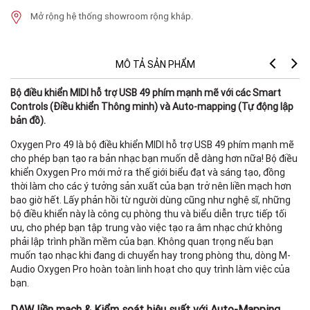
Mở rộng hệ thống showroom rộng khắp.
MÔ TẢ SẢN PHẨM
Bộ điều khiển MIDI hỗ trợ USB 49 phím mạnh mẽ với các Smart
Kí
Controls (Điều khiển Thông minh) và Auto-mapping (Tự động lập
10
bản đồ).
26
Oxygen Pro 49 là bộ điều khiển MIDI hỗ trợ USB 49 phím mạnh mẽ
cho phép bạn tạo ra bản nhạc bạn muốn dễ dàng hơn nữa! Bộ điều
Kh
khiển Oxygen Pro mới mở ra thế giới biểu đạt và sáng tạo, đồng
thời làm cho các ý tưởng sản xuất của bạn trở nên liền mạch hơn
9.
bao giờ hết. Lấy phản hồi từ người dùng cũng như nghệ sĩ, những
bộ điều khiển này là công cụ phòng thu và biểu diễn trực tiếp tối
4.
ưu, cho phép bạn tập trung vào việc tạo ra âm nhạc chứ không
phải lập trình phần mềm của bạn. Không quan trọng nếu bạn
muốn tạo nhạc khi đang di chuyển hay trong phòng thu, dòng M-
Audio Oxygen Pro hoàn toàn linh hoạt cho quy trình làm việc của
bạn.
DAW liền mạch & Kiểm soát hiệu suất với Auto-Mapping