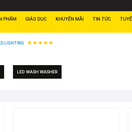
N PHẨM
GIÁO DỤC
KHUYẾN MÃI
TIN TỨC
TUYỂ
ED LIGHTING
LED WASH WASHER