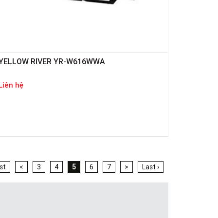
YELLOW RIVER YR-W616WWA
Liên hệ
rst
<
3
4
5
6
7
>
Last ›