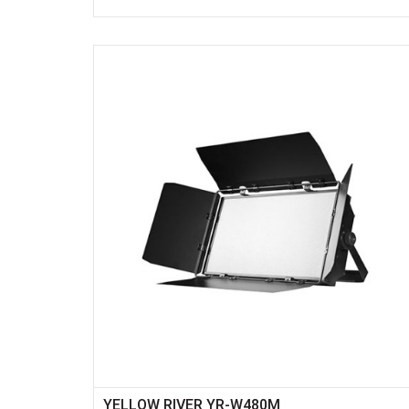
YELLOW RIVER YR-W480M