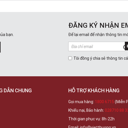
ĐĂNG KÝ NHẬN E
của bạn.
Để lại email để nhận thông tin mớ
Tôi đồng ý chia sẻ thông tin c
G DẪN CHUNG
HỖ TRỢ KHÁCH HÀNG
Gọi mua hàng:
1800 6715
(Miễn P
Khiếu nại, Bảo hành:
028710 88 3
Thời gian phục vụ: 8h-22h
Email: info@vietthuong.vn