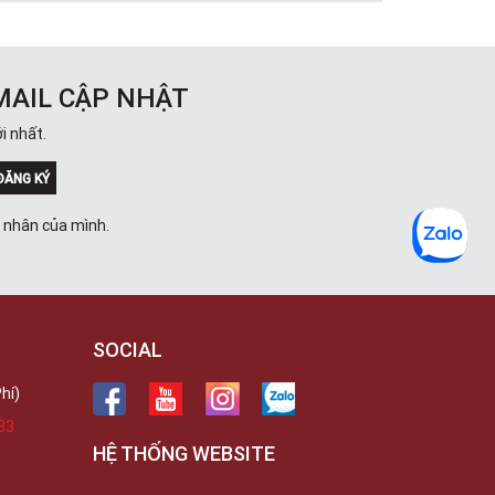
MAIL CẬP NHẬT
i nhất.
ĐĂNG KÝ
á nhân của mình.
SOCIAL
hí)
33
HỆ THỐNG WEBSITE