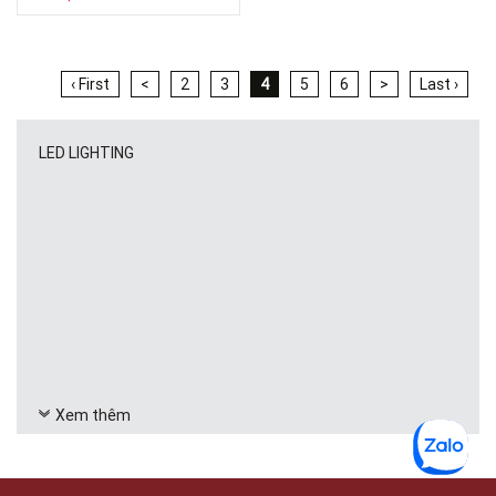
‹ First
<
2
3
4
5
6
>
Last ›
LED LIGHTING
Xem thêm