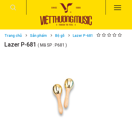
Trang chủ
Sản phẩm
Bộ gõ
Lazer P-681
Lazer P-681
( Mã SP : P681 )