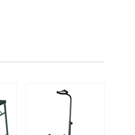
TPHCM, Quận 3, Hồ Chí Minh
Việt Thương Music - Crescent Mall
6F-01 Tầng 6 Trung Tâm Thương Mại
Crescent Mall, 101 Tôn Dật Tiên,
Phường Tân Mỹ, TPHCM, Quận 7, Hồ
Chí Minh
Việt Thương Music - 49E Phan Đăng
Lưu
49E Phan Đăng Lưu, Phường Bình
Thạnh, TPHCM, Quận Bình Thạnh, Hồ
Chí Minh
Việt Thương Music - Phường Gò
Vấp
11 Đường số 3, Khu dân cư Cityland
Park Hill, Phường Gò Vấp, TPHCM,
Quận Gò Vấp, Hồ Chí Minh
Việt Thương Music - 442 Lũy Bán
Bích
442 Lũy Bán Bích, Phường Tân Phú,
TPHCM, Quận Tân Phú, Hồ Chí Minh
Việt Thương Music - 12 Quốc
Hương
Tầng G, Tòa nhà Thảo Điền Pearl, 12
Quốc Hương, Phường An Khánh,