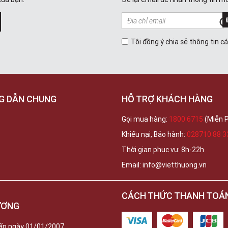
Tôi đồng ý chia sẻ thông tin c
G DẪN CHUNG
HỖ TRỢ KHÁCH HÀNG
Gọi mua hàng:
1800 6715
(Miễn P
Khiếu nại, Bảo hành:
028710 88 3
Thời gian phục vụ: 8h-22h
Email: info@vietthuong.vn
CÁCH THỨC THANH TOÁ
ƯƠNG
ấp ngày 01/01/2007