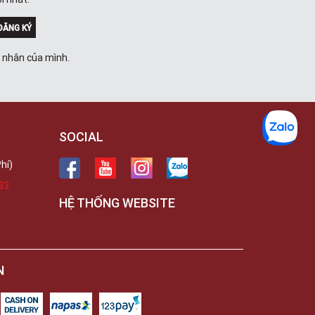
Trong
289 Vành Đai Trong, Phường An Lạc,
TPHCM, Quận Bình Tân, Hồ Chí Minh
ĐĂNG KÝ
Việt Thương Music - 102Q An
Dương Vương
á nhân của mình.
102Q Đường An Dương Vương,
Phường An Đông, TPHCM, Quận 5, Hồ
Chí Minh
Việt Thương Music - 94 Láng Hạ
Số 94 Láng Hạ, Phường Láng, Hà Nội,
Đống Đa, Hà Nội
SOCIAL
hí)
33
HỆ THỐNG WEBSITE
N