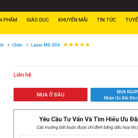
N PHẨM
GIÁO DỤC
KHUYẾN MÃI
TIN TỨC
TUYỂ
nh
Chân
Lazer MS-034
Liên hệ
MUA NGA
MUA Ở ĐÂU
Nhận Ưu Đãi Độc
Yêu Cầu Tư Vấn Và Tìm Hiểu Ưu Đã
Các trường bắt buộc được chỉ định bằng dấu hoa thị (