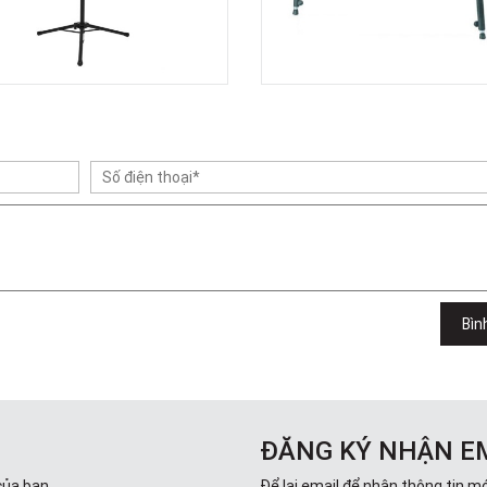
Bìn
ĐĂNG KÝ NHẬN E
của bạn.
Để lại email để nhận thông tin mớ