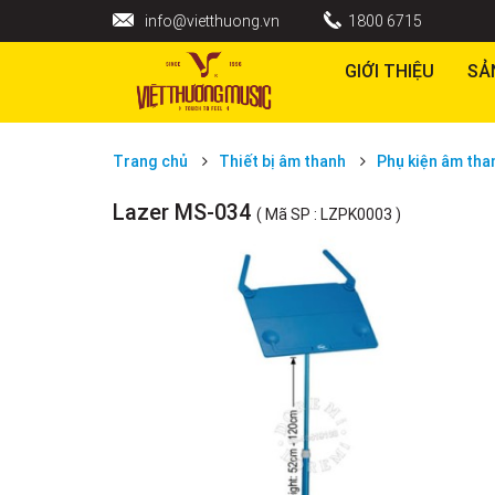
info@vietthuong.vn
1800 6715
GIỚI THIỆU
SẢ
Trang chủ
Thiết bị âm thanh
Phụ kiện âm tha
Lazer MS-034
( Mã SP : LZPK0003 )