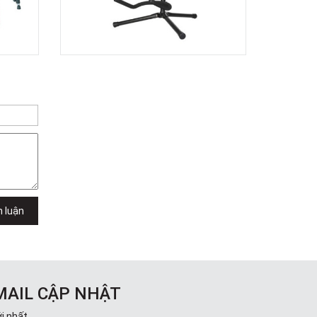
TPHCM, Quận 2, Hồ Chí Minh
Việt Thương Music - 357 Cộng Hòa
357 Cộng Hòa, Phường Tân Bình,
TPHCM, Quận Tân Bình, Hồ Chí Minh
Việt Thương Music - 6F Ngô Thời
Nhiệm
6F Ngô Thời Nhiệm, Phường Xuân
Hòa, TPHCM, Quận 3, Hồ Chí Minh
Việt Thương Music - Thanh Khê
344 Nguyễn Văn Linh, Phường Thanh
Khê, Đà Nẵng, Thanh Khê, Đà Nẵng
Việt Thương Music - Vincom Lê Văn
Việt
Lô L3-05C, Tầng 3, Trung Tâm
Thương Mại Vincom Plaza, Số 50,
h luận
Đường Lê Văn Việt, Phường Tăng
Nhơn Phú, TPHCM, Quận 9, Hồ Chí
Minh
Việt Thương Music - 302 Cầu Giấy
Gian hàng G9-10 TTTM Discovery
Complex, số 302 Cầu Giấy, Phường
MAIL CẬP NHẬT
Cầu Giấy, Hà Nội , Cầu Giấy , Hà Nội
Việt Thương Music - 289 Vành Đai
i nhất.