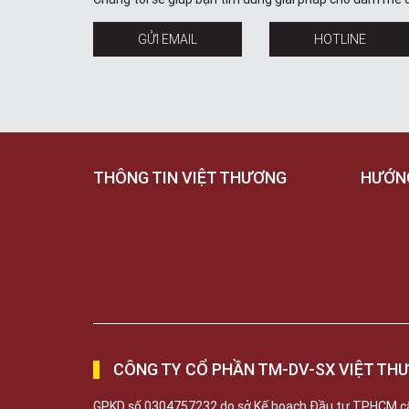
GỬI EMAIL
HOTLINE
THÔNG TIN VIỆT THƯƠNG
HƯỚN
CÔNG TY CỔ PHẦN TM-DV-SX VIỆT TH
GPKD số 0304757232 do sở Kế hoạch Đầu tư TPHCM c