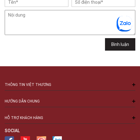
Việt Thương Music - 302 Cầu Giấy
Gian hàng G9-10 TTTM Discovery Complex, số 302 Cầu Giấy, Phường
Cầu Giấy, Hà Nội , Cầu Giấy , Hà Nội
Việt Thương Music - 289 Vành Đai Trong
289 Vành Đai Trong, Phường An Lạc, TPHCM, Quận Bình Tân, Hồ Chí
Minh
Việt Thương Music - 94 Láng Hạ
Bình luận
Số 94 Láng Hạ, Phường Láng, Hà Nội, Đống Đa, Hà Nội
THÔNG TIN VIỆT THƯƠNG
HƯỚNG DẪN CHUNG
HỖ TRỢ KHÁCH HÀNG
SOCIAL