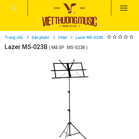
Trang chủ
Sản phẩm
Chân
Lazer MS-023B
Lazer MS-023B
( Mã SP : MS-023B )