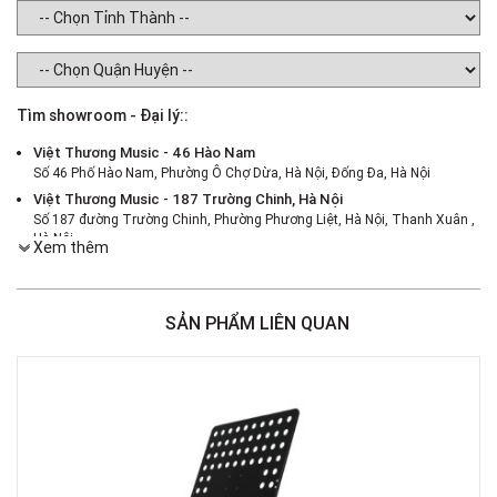
Tìm showroom - Đại lý::
Việt Thương Music - 46 Hào Nam
Số 46 Phố Hào Nam, Phường Ô Chợ Dừa, Hà Nội, Đống Đa, Hà Nội
Việt Thương Music - 187 Trường Chinh, Hà Nội
Số 187 đường Trường Chinh, Phường Phương Liệt, Hà Nội, Thanh Xuân ,
Hà Nội
Xem thêm
Việt Thương Music - 386 Cách Mạng Tháng 8
386 Cách Mạng Tháng Tám, Phường Nhiêu Lộc, TPHCM, Quận 3, Hồ Chí
Minh
SẢN PHẨM LIÊN QUAN
Việt Thương Music - 369 Điện Biên Phủ
369 Điện Biên Phủ, Phường Bàn Cờ, TPHCM, Quận 3, Hồ Chí Minh
Việt Thương Music - 180 Võ Thị Sáu
180B Võ Thị Sáu, Phường Xuân Hòa, TPHCM, Quận 3, Hồ Chí Minh
Việt Thương Music - Crescent Mall
6F-01 Tầng 6 Trung Tâm Thương Mại Crescent Mall, 101 Tôn Dật Tiên,
Phường Tân Mỹ, TPHCM, Quận 7, Hồ Chí Minh
Việt Thương Music - 49E Phan Đăng Lưu