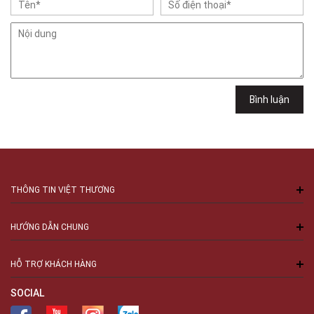
Việt Thương Music - 302 Cầu Giấy
Gian hàng G9-10 TTTM Discovery Complex, số 302 Cầu Giấy, Phường
Cầu Giấy, Hà Nội , Cầu Giấy , Hà Nội
Việt Thương Music - 289 Vành Đai Trong
289 Vành Đai Trong, Phường An Lạc, TPHCM, Quận Bình Tân, Hồ Chí
Minh
Việt Thương Music - 94 Láng Hạ
Bình luận
Số 94 Láng Hạ, Phường Láng, Hà Nội, Đống Đa, Hà Nội
THÔNG TIN VIỆT THƯƠNG
HƯỚNG DẪN CHUNG
HỖ TRỢ KHÁCH HÀNG
SOCIAL