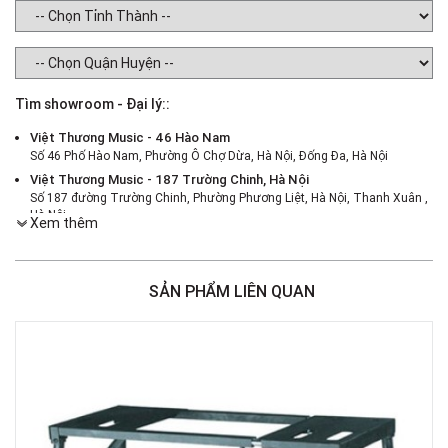
Tìm showroom - Đại lý::
Việt Thương Music - 46 Hào Nam
Số 46 Phố Hào Nam, Phường Ô Chợ Dừa, Hà Nội, Đống Đa, Hà Nội
Việt Thương Music - 187 Trường Chinh, Hà Nội
Số 187 đường Trường Chinh, Phường Phương Liệt, Hà Nội, Thanh Xuân ,
Hà Nội
Xem thêm
Việt Thương Music - 386 Cách Mạng Tháng 8
386 Cách Mạng Tháng Tám, Phường Nhiêu Lộc, TPHCM, Quận 3, Hồ Chí
Minh
SẢN PHẨM LIÊN QUAN
Việt Thương Music - 369 Điện Biên Phủ
369 Điện Biên Phủ, Phường Bàn Cờ, TPHCM, Quận 3, Hồ Chí Minh
Việt Thương Music - 180 Võ Thị Sáu
180B Võ Thị Sáu, Phường Xuân Hòa, TPHCM, Quận 3, Hồ Chí Minh
Việt Thương Music - Crescent Mall
6F-01 Tầng 6 Trung Tâm Thương Mại Crescent Mall, 101 Tôn Dật Tiên,
Phường Tân Mỹ, TPHCM, Quận 7, Hồ Chí Minh
Việt Thương Music - 49E Phan Đăng Lưu