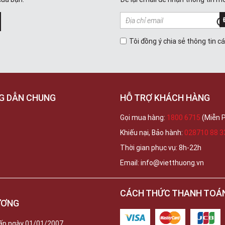
Tôi đồng ý chia sẻ thông tin c
G DẪN CHUNG
HỖ TRỢ KHÁCH HÀNG
Gọi mua hàng:
1800 6715
(Miễn P
Khiếu nại, Bảo hành:
028710 88 3
Thời gian phục vụ: 8h-22h
Email: info@vietthuong.vn
CÁCH THỨC THANH TOÁ
ƯƠNG
ấp ngày 01/01/2007