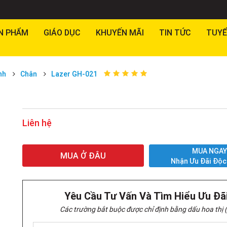
N PHẨM
GIÁO DỤC
KHUYẾN MÃI
TIN TỨC
TUYỂ
nh
Chân
Lazer GH-021
Liên hệ
MUA NGA
MUA Ở ĐÂU
Nhận Ưu Đãi Độc
Yêu Cầu Tư Vấn Và Tìm Hiểu Ưu Đã
Các trường bắt buộc được chỉ định bằng dấu hoa thị (