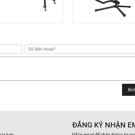
Bìn
ĐĂNG KÝ NHẬN E
của bạn.
Để lại email để nhận thông tin mớ