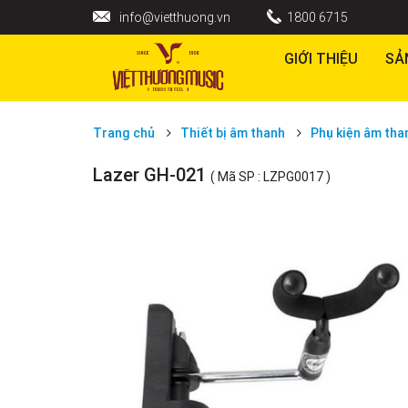
info@vietthuong.vn
1800 6715
GIỚI THIỆU
SẢ
Trang chủ
Thiết bị âm thanh
Phụ kiện âm tha
Lazer GH-021
( Mã SP : LZPG0017 )