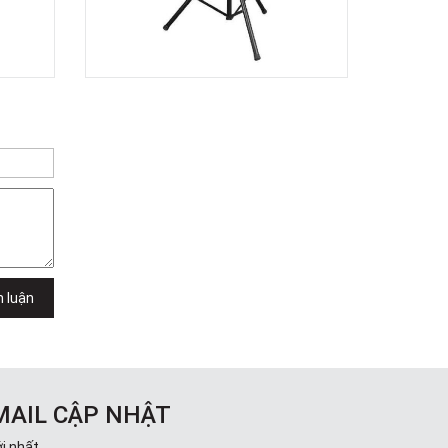
TPHCM, Quận 2, Hồ Chí Minh
Việt Thương Music - 357 Cộng Hòa
357 Cộng Hòa, Phường Tân Bình,
TPHCM, Quận Tân Bình, Hồ Chí Minh
Việt Thương Music - 6F Ngô Thời
Nhiệm
6F Ngô Thời Nhiệm, Phường Xuân
Hòa, TPHCM, Quận 3, Hồ Chí Minh
Việt Thương Music - Thanh Khê
344 Nguyễn Văn Linh, Phường Thanh
Khê, Đà Nẵng, Thanh Khê, Đà Nẵng
Việt Thương Music - Vincom Lê Văn
Việt
Lô L3-05C, Tầng 3, Trung Tâm
Thương Mại Vincom Plaza, Số 50,
h luận
Đường Lê Văn Việt, Phường Tăng
Nhơn Phú, TPHCM, Quận 9, Hồ Chí
Minh
Việt Thương Music - 302 Cầu Giấy
Gian hàng G9-10 TTTM Discovery
Complex, số 302 Cầu Giấy, Phường
MAIL CẬP NHẬT
Cầu Giấy, Hà Nội , Cầu Giấy , Hà Nội
Việt Thương Music - 289 Vành Đai
i nhất.