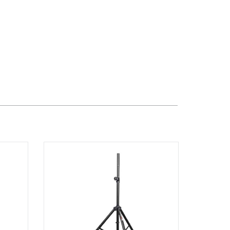
TPHCM, Quận 3, Hồ Chí Minh
Việt Thương Music - Crescent Mall
6F-01 Tầng 6 Trung Tâm Thương Mại
Crescent Mall, 101 Tôn Dật Tiên,
Phường Tân Mỹ, TPHCM, Quận 7, Hồ
Chí Minh
Việt Thương Music - 49E Phan Đăng
Lưu
49E Phan Đăng Lưu, Phường Bình
Thạnh, TPHCM, Quận Bình Thạnh, Hồ
Chí Minh
Việt Thương Music - Phường Gò
Vấp
11 Đường số 3, Khu dân cư Cityland
Park Hill, Phường Gò Vấp, TPHCM,
Quận Gò Vấp, Hồ Chí Minh
Việt Thương Music - 442 Lũy Bán
Bích
442 Lũy Bán Bích, Phường Tân Phú,
TPHCM, Quận Tân Phú, Hồ Chí Minh
Việt Thương Music - 12 Quốc
Hương
Tầng G, Tòa nhà Thảo Điền Pearl, 12
Quốc Hương, Phường An Khánh,