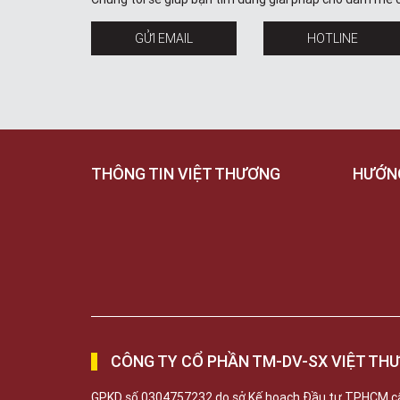
GỬI EMAIL
HOTLINE
THÔNG TIN VIỆT THƯƠNG
HƯỚN
CÔNG TY CỔ PHẦN TM-DV-SX VIỆT TH
GPKD số 0304757232 do sở Kế hoạch Đầu tư TPHCM c