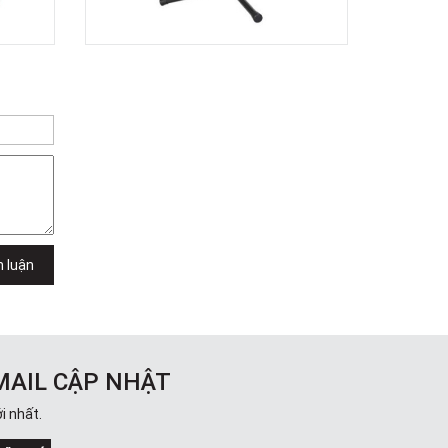
Trong
289 Vành Đai Trong, Phường An Lạc,
TPHCM, Quận Bình Tân, Hồ Chí Minh
Việt Thương Music - 102Q An
Dương Vương
102Q Đường An Dương Vương,
Phường An Đông, TPHCM, Quận 5, Hồ
Chí Minh
Việt Thương Music - 94 Láng Hạ
Số 94 Láng Hạ, Phường Láng, Hà Nội,
Đống Đa, Hà Nội
h luận
MAIL CẬP NHẬT
i nhất.