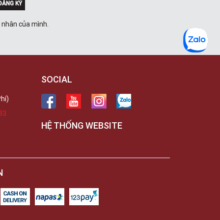
ĐĂNG KÝ
á nhân của mình.
SOCIAL
hí)
33
HỆ THỐNG WEBSITE
N