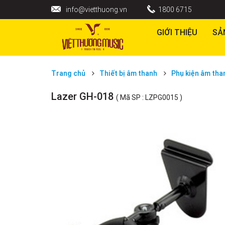
info@vietthuong.vn
1800 6715
GIỚI THIỆU
SẢ
Trang chủ
Thiết bị âm thanh
Phụ kiện âm tha
Lazer GH-018
( Mã SP : LZPG0015 )