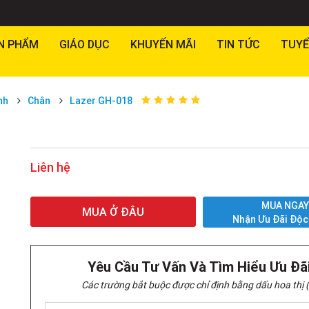
N PHẨM
GIÁO DỤC
KHUYẾN MÃI
TIN TỨC
TUYỂ
nh
Chân
Lazer GH-018
Liên hệ
MUA NGA
MUA Ở ĐÂU
Nhận Ưu Đãi Độc
Yêu Cầu Tư Vấn Và Tìm Hiểu Ưu Đã
Các trường bắt buộc được chỉ định bằng dấu hoa thị (