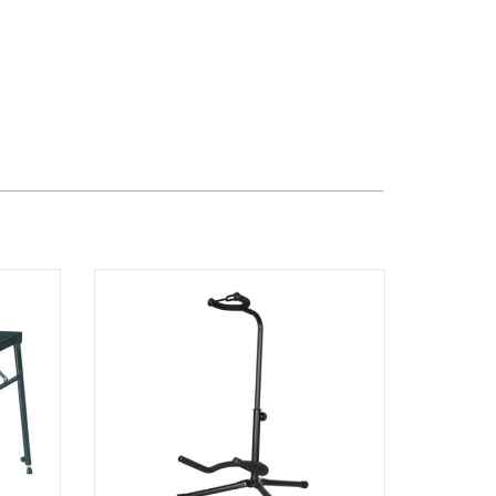
TPHCM, Quận 2, Hồ Chí Minh
Việt Thương Music - 357 Cộng Hòa
357 Cộng Hòa, Phường Tân Bình,
TPHCM, Quận Tân Bình, Hồ Chí Minh
Việt Thương Music - 6F Ngô Thời
Nhiệm
6F Ngô Thời Nhiệm, Phường Xuân
Hòa, TPHCM, Quận 3, Hồ Chí Minh
Việt Thương Music - Thanh Khê
344 Nguyễn Văn Linh, Phường Thanh
Khê, Đà Nẵng, Thanh Khê, Đà Nẵng
Việt Thương Music - Vincom Lê Văn
Việt
Lô L3-05C, Tầng 3, Trung Tâm
Thương Mại Vincom Plaza, Số 50,
Đường Lê Văn Việt, Phường Tăng
Nhơn Phú, TPHCM, Quận 9, Hồ Chí
Minh
Việt Thương Music - 302 Cầu Giấy
Gian hàng G9-10 TTTM Discovery
Complex, số 302 Cầu Giấy, Phường
Cầu Giấy, Hà Nội , Cầu Giấy , Hà Nội
Việt Thương Music - 289 Vành Đai