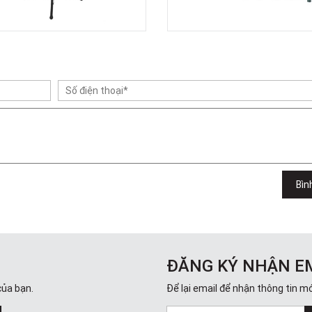
Bìn
ĐĂNG KÝ NHẬN E
của bạn.
Để lại email để nhận thông tin mớ