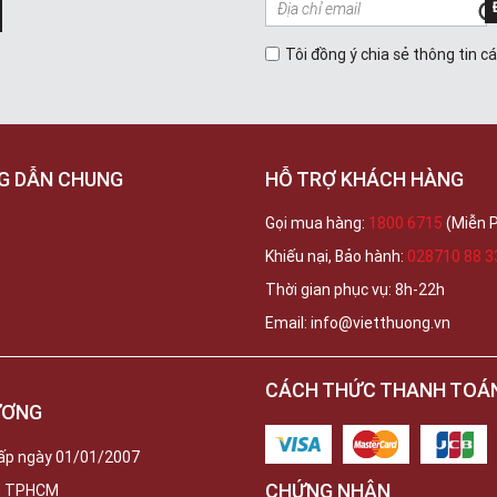
Tôi đồng ý chia sẻ thông tin c
G DẪN CHUNG
HỖ TRỢ KHÁCH HÀNG
Gọi mua hàng:
1800 6715
(Miễn P
Khiếu nại, Bảo hành:
028710 88 3
Thời gian phục vụ: 8h-22h
Email: info@vietthuong.vn
CÁCH THỨC THANH TOÁ
ƯƠNG
ấp ngày 01/01/2007
CHỨNG NHẬN
c, TPHCM