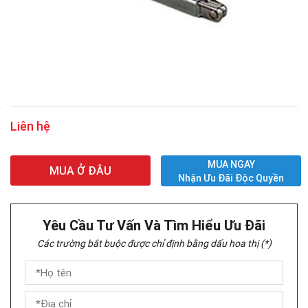
Liên hệ
MUA NGAY
MUA Ở ĐÂU
Nhận Ưu Đãi Độc Quyền
Yêu Cầu Tư Vấn Và Tìm Hiểu Ưu Đãi
Các trường bắt buộc được chỉ định bằng dấu hoa thị (*)