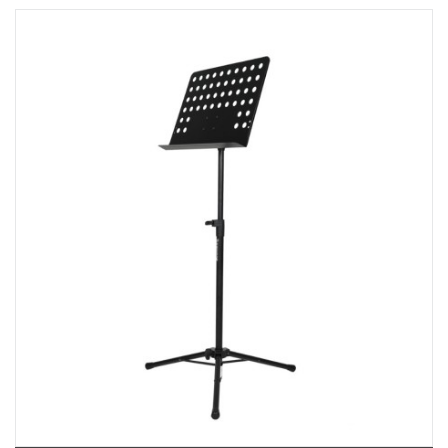
369 Điện Biên Phủ, Phường Bàn Cờ, TPHCM, Quận 3, Hồ Chí Minh
Việt Thương Music - 180 Võ Thị Sáu
180B Võ Thị Sáu, Phường Xuân Hòa, TPHCM, Quận 3, Hồ Chí Minh
Việt Thương Music - Crescent Mall
6F-01 Tầng 6 Trung Tâm Thương Mại Crescent Mall, 101 Tôn Dật Tiên,
Phường Tân Mỹ, TPHCM, Quận 7, Hồ Chí Minh
Việt Thương Music - 49E Phan Đăng Lưu
49E Phan Đăng Lưu, Phường Bình Thạnh, TPHCM, Quận Bình Thạnh, Hồ
Chí Minh
Việt Thương Music - Phường Gò Vấp
11 Đường số 3, Khu dân cư Cityland Park Hill, Phường Gò Vấp, TPHCM,
Quận Gò Vấp, Hồ Chí Minh
Việt Thương Music - 442 Lũy Bán Bích
442 Lũy Bán Bích, Phường Tân Phú, TPHCM, Quận Tân Phú, Hồ Chí Minh
Việt Thương Music - 12 Quốc Hương
Tầng G, Tòa nhà Thảo Điền Pearl, 12 Quốc Hương, Phường An Khánh,
TPHCM, Quận 2, Hồ Chí Minh
Việt Thương Music - 357 Cộng Hòa
357 Cộng Hòa, Phường Tân Bình, TPHCM, Quận Tân Bình, Hồ Chí Minh
Việt Thương Music - 6F Ngô Thời Nhiệm
6F Ngô Thời Nhiệm, Phường Xuân Hòa, TPHCM, Quận 3, Hồ Chí Minh
Việt Thương Music - Thanh Khê