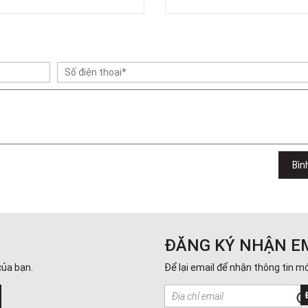
Bìn
ĐĂNG KÝ NHẬN E
của bạn.
Để lại email để nhận thông tin mớ