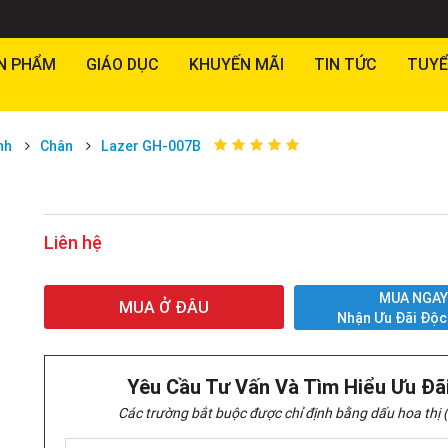
N PHẨM
GIÁO DỤC
KHUYẾN MÃI
TIN TỨC
TUYỂ
nh
Chân
Lazer GH-007B
Liên hệ
MUA NGA
MUA Ở ĐÂU
Nhận Ưu Đãi Độc
Yêu Cầu Tư Vấn Và Tìm Hiểu Ưu Đã
Các trường bắt buộc được chỉ định bằng dấu hoa thị (