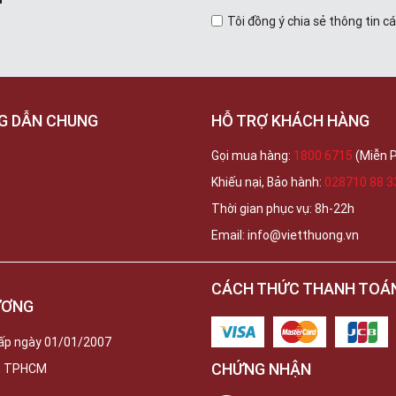
Tôi đồng ý chia sẻ thông tin c
G DẪN CHUNG
HỖ TRỢ KHÁCH HÀNG
Gọi mua hàng:
1800 6715
(Miễn P
Khiếu nại, Bảo hành:
028710 88 3
Thời gian phục vụ: 8h-22h
Email: info@vietthuong.vn
CÁCH THỨC THANH TOÁ
ƯƠNG
ấp ngày 01/01/2007
CHỨNG NHẬN
c, TPHCM