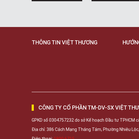
THÔNG TIN VIỆT THƯƠNG
HƯỚN
CÔNG TY CỔ PHẦN TM-DV-SX VIỆT TH
GPKD số 0304757232 do sở Kế hoạch Đầu tư TPHCM c
Địa chỉ: 386 Cách Mạng Tháng Tám, Phường Nhiêu Lộ
Điện thoại:
1800 6715