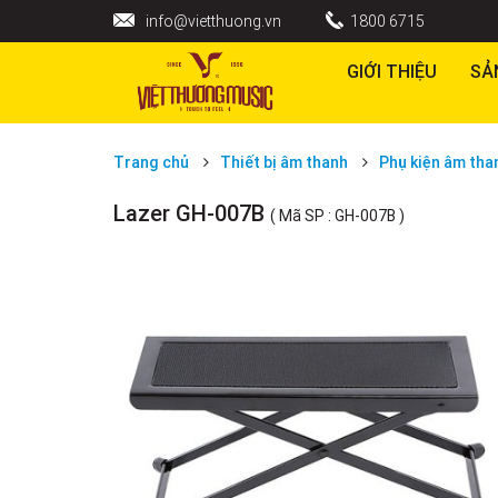
info@vietthuong.vn
1800 6715
GIỚI THIỆU
SẢ
Trang chủ
Thiết bị âm thanh
Phụ kiện âm tha
Lazer GH-007B
( Mã SP : GH-007B )