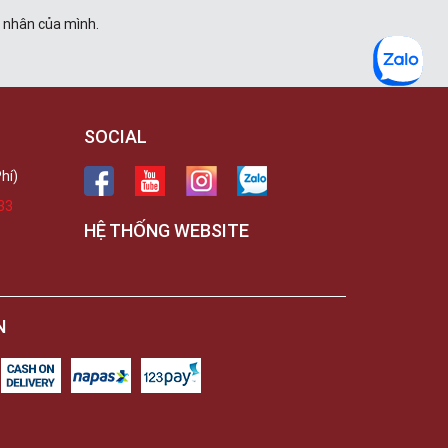
á nhân của mình.
SOCIAL
hí)
33
HỆ THỐNG WEBSITE
N