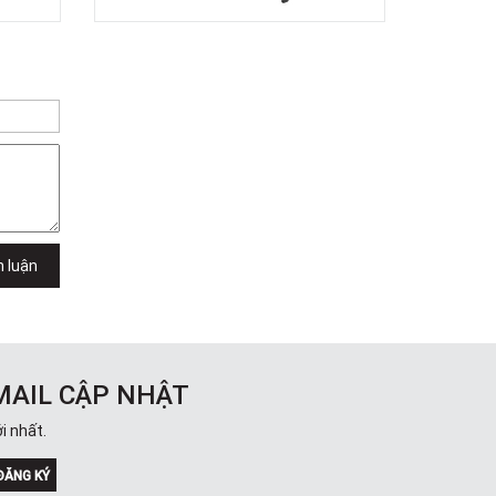
Trong
289 Vành Đai Trong, Phường An Lạc,
TPHCM, Quận Bình Tân, Hồ Chí Minh
Việt Thương Music - 102Q An
Dương Vương
102Q Đường An Dương Vương,
Phường An Đông, TPHCM, Quận 5, Hồ
Chí Minh
Việt Thương Music - 94 Láng Hạ
Số 94 Láng Hạ, Phường Láng, Hà Nội,
Đống Đa, Hà Nội
h luận
MAIL CẬP NHẬT
i nhất.
ĐĂNG KÝ