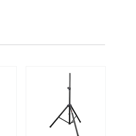
TPHCM, Quận 2, Hồ Chí Minh
Việt Thương Music - 357 Cộng Hòa
357 Cộng Hòa, Phường Tân Bình,
TPHCM, Quận Tân Bình, Hồ Chí Minh
Việt Thương Music - 6F Ngô Thời
Nhiệm
6F Ngô Thời Nhiệm, Phường Xuân
Hòa, TPHCM, Quận 3, Hồ Chí Minh
Việt Thương Music - Thanh Khê
344 Nguyễn Văn Linh, Phường Thanh
Khê, Đà Nẵng, Thanh Khê, Đà Nẵng
Việt Thương Music - Vincom Lê Văn
Việt
Lô L3-05C, Tầng 3, Trung Tâm
Thương Mại Vincom Plaza, Số 50,
Đường Lê Văn Việt, Phường Tăng
Nhơn Phú, TPHCM, Quận 9, Hồ Chí
Minh
Việt Thương Music - 302 Cầu Giấy
Gian hàng G9-10 TTTM Discovery
Complex, số 302 Cầu Giấy, Phường
Cầu Giấy, Hà Nội , Cầu Giấy , Hà Nội
Việt Thương Music - 289 Vành Đai