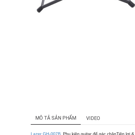
MÔ TẢ SẢN PHẨM
VIDEO
Lazer GH-007B
. Phụ kiện guitar đế gác chânTiện lợi 