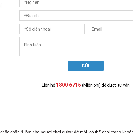
GỬI
1800 6715
Liên hệ
(Miễn phí) để được tư vấn
& chắc chắn & làm cho người chơi guitar đỡ mỏi, có thể chơi trong khoản