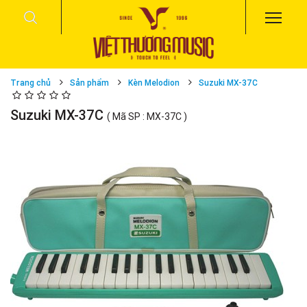
Trang chủ
Sản phẩm
Kèn Melodion
Suzuki MX-37C
Suzuki MX-37C
( Mã SP : MX-37C )