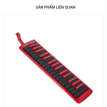
Minh
SẢN PHẨM LIÊN QUAN
Việt Thương Music - 369 Điện Biên Phủ
369 Điện Biên Phủ, Phường Bàn Cờ, TPHCM, Quận 3, Hồ Chí Minh
Việt Thương Music - 180 Võ Thị Sáu
180B Võ Thị Sáu, Phường Xuân Hòa, TPHCM, Quận 3, Hồ Chí Minh
Việt Thương Music - Crescent Mall
6F-01 Tầng 6 Trung Tâm Thương Mại Crescent Mall, 101 Tôn Dật Tiên,
Phường Tân Mỹ, TPHCM, Quận 7, Hồ Chí Minh
Việt Thương Music - 49E Phan Đăng Lưu
49E Phan Đăng Lưu, Phường Bình Thạnh, TPHCM, Quận Bình Thạnh, Hồ
Chí Minh
Việt Thương Music - Phường Gò Vấp
11 Đường số 3, Khu dân cư Cityland Park Hill, Phường Gò Vấp, TPHCM,
Quận Gò Vấp, Hồ Chí Minh
Việt Thương Music - 442 Lũy Bán Bích
442 Lũy Bán Bích, Phường Tân Phú, TPHCM, Quận Tân Phú, Hồ Chí Minh
Việt Thương Music - 12 Quốc Hương
Tầng G, Tòa nhà Thảo Điền Pearl, 12 Quốc Hương, Phường An Khánh,
TPHCM, Quận 2, Hồ Chí Minh
Việt Thương Music - 357 Cộng Hòa
357 Cộng Hòa, Phường Tân Bình, TPHCM, Quận Tân Bình, Hồ Chí Minh
Việt Thương Music - 6F Ngô Thời Nhiệm