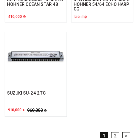
HOHNER OCEAN STAR 48
HOHNER 54/64 ECHO HARP
CG
410,000
Liên hệ
Đ
SUZUKI SU-24 2TC
910,000
960,000
Đ
Đ
1
2
>