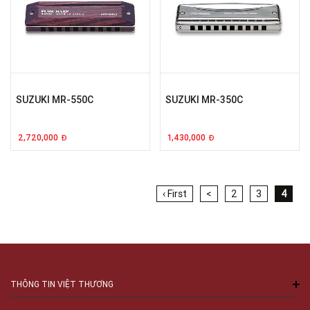
SUZUKI MR-550C
SUZUKI MR-350C
2,720,000
1,430,000
Đ
Đ
‹ First
<
2
3
4
THÔNG TIN VIỆT THƯƠNG