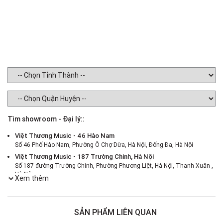
Tìm showroom - Đại lý::
Việt Thương Music - 46 Hào Nam
Số 46 Phố Hào Nam, Phường Ô Chợ Dừa, Hà Nội, Đống Đa, Hà Nội
Việt Thương Music - 187 Trường Chinh, Hà Nội
Số 187 đường Trường Chinh, Phường Phương Liệt, Hà Nội, Thanh Xuân ,
Hà Nội
Xem thêm
Việt Thương Music - 386 Cách Mạng Tháng 8
386 Cách Mạng Tháng Tám, Phường Nhiêu Lộc, TPHCM, Quận 3, Hồ Chí
Minh
SẢN PHẨM LIÊN QUAN
Việt Thương Music - 369 Điện Biên Phủ