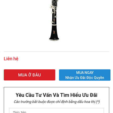
Liên hệ
MUA NGAY
MUA Ở ĐÂU
Nhận Ưu Đãi Độc Quyền
Yêu Cầu Tư Vấn Và Tìm Hiểu Ưu Đãi
Các trường bắt buộc được chỉ định bằng dấu hoa thị (*)