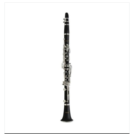
369 Điện Biên Phủ, Phường Bàn Cờ, TPHCM, Quận 3, Hồ Chí Minh
Việt Thương Music - 180 Võ Thị Sáu
180B Võ Thị Sáu, Phường Xuân Hòa, TPHCM, Quận 3, Hồ Chí Minh
Việt Thương Music - Crescent Mall
6F-01 Tầng 6 Trung Tâm Thương Mại Crescent Mall, 101 Tôn Dật Tiên,
Phường Tân Mỹ, TPHCM, Quận 7, Hồ Chí Minh
Việt Thương Music - 49E Phan Đăng Lưu
49E Phan Đăng Lưu, Phường Bình Thạnh, TPHCM, Quận Bình Thạnh, Hồ
Chí Minh
Việt Thương Music - Phường Gò Vấp
11 Đường số 3, Khu dân cư Cityland Park Hill, Phường Gò Vấp, TPHCM,
Quận Gò Vấp, Hồ Chí Minh
Việt Thương Music - 442 Lũy Bán Bích
442 Lũy Bán Bích, Phường Tân Phú, TPHCM, Quận Tân Phú, Hồ Chí Minh
Việt Thương Music - 12 Quốc Hương
Tầng G, Tòa nhà Thảo Điền Pearl, 12 Quốc Hương, Phường An Khánh,
TPHCM, Quận 2, Hồ Chí Minh
Việt Thương Music - 357 Cộng Hòa
357 Cộng Hòa, Phường Tân Bình, TPHCM, Quận Tân Bình, Hồ Chí Minh
Việt Thương Music - 6F Ngô Thời Nhiệm
6F Ngô Thời Nhiệm, Phường Xuân Hòa, TPHCM, Quận 3, Hồ Chí Minh
Việt Thương Music - Thanh Khê