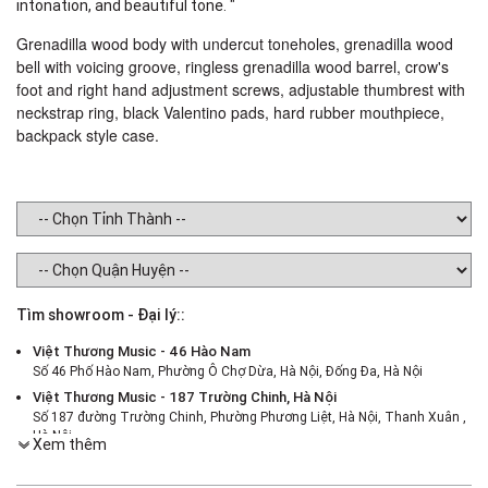
intonation, and beautiful tone. "
Grenadilla wood body with undercut toneholes, grenadilla wood
bell with voicing groove, ringless grenadilla wood barrel, crow's
foot and right hand adjustment screws, adjustable thumbrest with
neckstrap ring, black Valentino pads, hard rubber mouthpiece,
backpack style case.
Tìm showroom - Đại lý::
Việt Thương Music - 46 Hào Nam
Số 46 Phố Hào Nam, Phường Ô Chợ Dừa, Hà Nội, Đống Đa, Hà Nội
Việt Thương Music - 187 Trường Chinh, Hà Nội
Số 187 đường Trường Chinh, Phường Phương Liệt, Hà Nội, Thanh Xuân ,
Hà Nội
Xem thêm
Việt Thương Music - 386 Cách Mạng Tháng 8
386 Cách Mạng Tháng Tám, Phường Nhiêu Lộc, TPHCM, Quận 3, Hồ Chí