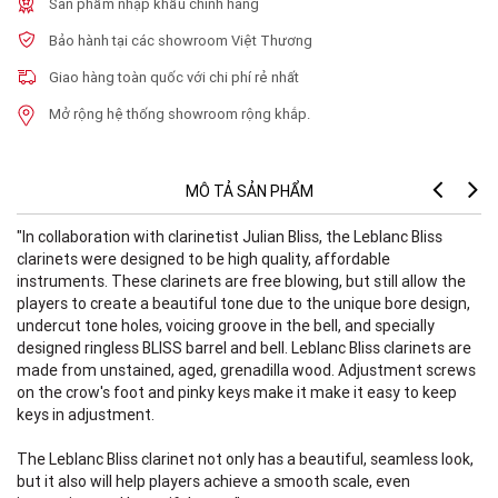
Sản phẩm nhập khẩu chính hãng
Bảo hành tại các showroom Việt Thương
Giao hàng toàn quốc với chi phí rẻ nhất
Mở rộng hệ thống showroom rộng khắp.
MÔ TẢ SẢN PHẨM
"In collaboration with clarinetist Julian Bliss, the Leblanc Bliss
clarinets were designed to be high quality, affordable
instruments. These clarinets are free blowing, but still allow the
players to create a beautiful tone due to the unique bore design,
undercut tone holes, voicing groove in the bell, and specially
designed ringless BLISS barrel and bell. Leblanc Bliss clarinets are
made from unstained, aged, grenadilla wood. Adjustment screws
on the crow's foot and pinky keys make it make it easy to keep
keys in adjustment.
The Leblanc Bliss clarinet not only has a beautiful, seamless look,
but it also will help players achieve a smooth scale, even