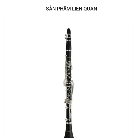
Minh
SẢN PHẨM LIÊN QUAN
Việt Thương Music - 369 Điện Biên Phủ
369 Điện Biên Phủ, Phường Bàn Cờ, TPHCM, Quận 3, Hồ Chí Minh
Việt Thương Music - 180 Võ Thị Sáu
180B Võ Thị Sáu, Phường Xuân Hòa, TPHCM, Quận 3, Hồ Chí Minh
Việt Thương Music - Crescent Mall
6F-01 Tầng 6 Trung Tâm Thương Mại Crescent Mall, 101 Tôn Dật Tiên,
Phường Tân Mỹ, TPHCM, Quận 7, Hồ Chí Minh
Việt Thương Music - 49E Phan Đăng Lưu
49E Phan Đăng Lưu, Phường Bình Thạnh, TPHCM, Quận Bình Thạnh, Hồ
Chí Minh
Việt Thương Music - Phường Gò Vấp
11 Đường số 3, Khu dân cư Cityland Park Hill, Phường Gò Vấp, TPHCM,
Quận Gò Vấp, Hồ Chí Minh
Việt Thương Music - 442 Lũy Bán Bích
442 Lũy Bán Bích, Phường Tân Phú, TPHCM, Quận Tân Phú, Hồ Chí Minh
Việt Thương Music - 12 Quốc Hương
Tầng G, Tòa nhà Thảo Điền Pearl, 12 Quốc Hương, Phường An Khánh,
TPHCM, Quận 2, Hồ Chí Minh
Việt Thương Music - 357 Cộng Hòa
357 Cộng Hòa, Phường Tân Bình, TPHCM, Quận Tân Bình, Hồ Chí Minh
Việt Thương Music - 6F Ngô Thời Nhiệm