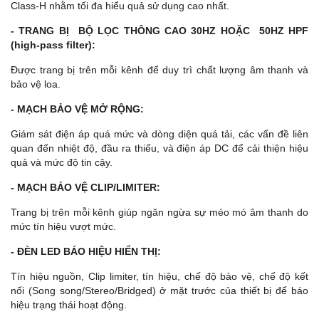
Class-H nhằm tối đa hiểu quả sử dụng cao nhất.
- TRANG BỊ BỘ LỌC THÔNG CAO 30HZ HOẶC 50HZ HPF
(high-pass filter):
Được trang bị trên mỗi kênh để duy trì chất lượng âm thanh và
bảo vệ loa.
- MẠCH BẢO VỆ MỞ RỘNG:
Giám sát điện áp quá mức và dòng diện quá tải, các vấn đề liên
quan đến nhiệt độ, đầu ra thiếu, và điện áp DC để cải thiện hiệu
quả và mức độ tin cậy.
- MẠCH BẢO VỆ CLIP/LIMITER:
Trang bị trên mỗi kênh giúp ngăn ngừa sự méo mó âm thanh do
mức tín hiệu vượt mức.
- ĐÈN LED BÁO HIỆU HIỂN THỊ:
Tín hiệu nguồn, Clip limiter, tín hiệu, chế độ bảo vệ, chế độ kết
nối (Song song/Stereo/Bridged) ở mặt trước của thiết bị để báo
hiệu trạng thái hoạt động.