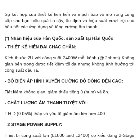
Sự kết hợp của thiết kế tiên tiến và mạch bảo vệ mở rộng cung
cấp cho bạn hiệu quả tin cậy, ổn định và hiệu suất vượt trội cho
hầu hết các ứng dụng về tăng cường âm thanh.
(*) Nhãn hiệu của Hàn Quốc, sản xuất tại Hàn Quốc
- THIẾT KẾ HIỆN ĐẠI CHẮC CHẮN:
Kích thước 2U với công suất 2400W mỗi kênh (@ 2ohms) Không
gian bên trong được tiết kiệm tối đa nhưng không ảnh hưởng tới
công suất đầu ra.
- BỘ BIẾN ÁP HÌNH XUYẾN CƯỜNG ĐỘ DÒNG ĐỆN CAO:
Tiết kiệm không gian, giảm thiểu tiếng ù (hum) và ồn.
- CHẤT LƯỢNG ÂM THANH TUYỆT VỜI:
T.H.D.(0.05%) thấp và yếu tố giảm âm lớn hơn 400.
- 2 STAGE POWER SUPPLY:
Thiết bị công suất lớn (L1800 and L2400) có kiểu dáng 2-Stage