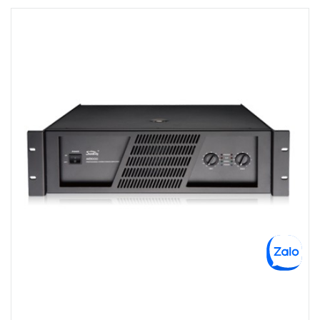
369 Điện Biên Phủ, Phường Bàn Cờ, TPHCM, Quận 3, Hồ Chí Minh
Việt Thương Music - 180 Võ Thị Sáu
180B Võ Thị Sáu, Phường Xuân Hòa, TPHCM, Quận 3, Hồ Chí Minh
Việt Thương Music - Crescent Mall
6F-01 Tầng 6 Trung Tâm Thương Mại Crescent Mall, 101 Tôn Dật Tiên,
Phường Tân Mỹ, TPHCM, Quận 7, Hồ Chí Minh
Việt Thương Music - 49E Phan Đăng Lưu
49E Phan Đăng Lưu, Phường Bình Thạnh, TPHCM, Quận Bình Thạnh, Hồ
Chí Minh
Việt Thương Music - Phường Gò Vấp
11 Đường số 3, Khu dân cư Cityland Park Hill, Phường Gò Vấp, TPHCM,
Quận Gò Vấp, Hồ Chí Minh
Việt Thương Music - 442 Lũy Bán Bích
442 Lũy Bán Bích, Phường Tân Phú, TPHCM, Quận Tân Phú, Hồ Chí Minh
Việt Thương Music - 12 Quốc Hương
Tầng G, Tòa nhà Thảo Điền Pearl, 12 Quốc Hương, Phường An Khánh,
TPHCM, Quận 2, Hồ Chí Minh
Việt Thương Music - 357 Cộng Hòa
357 Cộng Hòa, Phường Tân Bình, TPHCM, Quận Tân Bình, Hồ Chí Minh
Việt Thương Music - 6F Ngô Thời Nhiệm
6F Ngô Thời Nhiệm, Phường Xuân Hòa, TPHCM, Quận 3, Hồ Chí Minh
Việt Thương Music - Thanh Khê