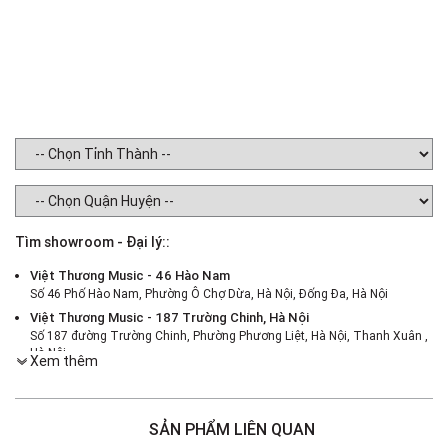
Tìm showroom - Đại lý::
Việt Thương Music - 46 Hào Nam
Số 46 Phố Hào Nam, Phường Ô Chợ Dừa, Hà Nội, Đống Đa, Hà Nội
Việt Thương Music - 187 Trường Chinh, Hà Nội
Số 187 đường Trường Chinh, Phường Phương Liệt, Hà Nội, Thanh Xuân ,
Hà Nội
Xem thêm
Việt Thương Music - 386 Cách Mạng Tháng 8
386 Cách Mạng Tháng Tám, Phường Nhiêu Lộc, TPHCM, Quận 3, Hồ Chí
Minh
SẢN PHẨM LIÊN QUAN
Việt Thương Music - 369 Điện Biên Phủ