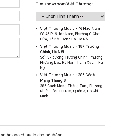
Tìm showroom Việt Thương:
Việt Thương Music - 46 Hào Nam
Số 46 Phố Hào Nam, Phường Ô Chợ
Dừa, Hà Nội, Đống Đa, Hà Nội
Việt Thương Music - 187 Trường
Chinh, Hà Nội
Số 187 đường Trường Chinh, Phường
Phương Liệt, Hà Nội, Thanh Xuân , Hà
Nội
Việt Thương Music - 386 Cách
Mạng Tháng 8
386 Cách Mạng Tháng Tám, Phường
Nhiêu Lộc, TPHCM, Quận 3, Hồ Chí
Minh
Việt Thương Music - 369 Điện Biên
Phủ
369 Điện Biên Phủ, Phường Bàn Cờ,
TPHCM, Quận 3, Hồ Chí Minh
Việt Thương Music - 180 Võ Thị Sáu
180B Võ Thị Sáu, Phường Xuân Hòa,
ng balanced audio cho hệ thống.