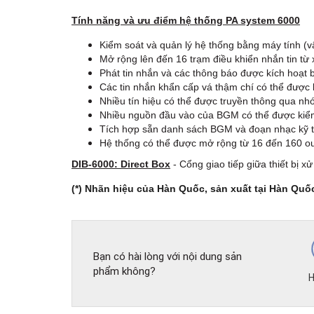
Tính năng và ưu điểm hệ thống PA system 6000
Kiểm soát và quản lý hệ thống bằng máy tính (vậ
Mở rộng lên đến 16 trạm điều khiển nhắn tin từ 
Phát tin nhắn và các thông báo được kích hoạt b
Các tin nhắn khẩn cấp vá thậm chí có thể được 
Nhiều tín hiệu có thể được truyền thông qua nhó
Nhiều nguồn đầu vào của BGM có thể được kiể
Tích hợp sẵn danh sách BGM và đoạn nhạc kỹ thu
Hệ thống có thể được mở rộng từ 16 đến 160 o
DIB-6000: Direct Box
- Cổng giao tiếp giữa thiết bị x
(*) Nhãn hiệu của Hàn Quốc, sản xuất tại Hàn Quố
Bạn có hài lòng với nội dung sản
phẩm không?
H