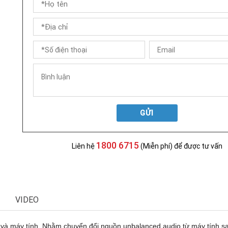
GỬI
1800 6715
Liên hệ
(Miễn phí) để được tư vấn
VIDEO
và máy tính. Nhằm chuyển đổi nguồn unbalanced audio từ máy tính sa