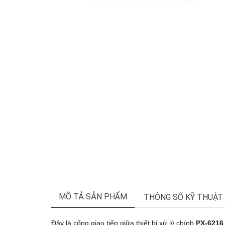
MÔ TẢ SẢN PHẨM
THÔNG SỐ KỸ THUẬT
Đây là cổng giao tiếp giữa thiết bị xử lý chính
PX-6216