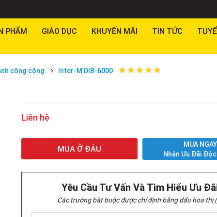
N PHẨM
GIÁO DỤC
KHUYẾN MÃI
TIN TỨC
TUYỂ
anh công cộng
Inter-M DIB-6000
Liên hệ
MUA NGA
MUA Ở ĐÂU
Nhận Ưu Đãi Độc
Yêu Cầu Tư Vấn Và Tìm Hiểu Ưu Đã
Các trường bắt buộc được chỉ định bằng dấu hoa thị (