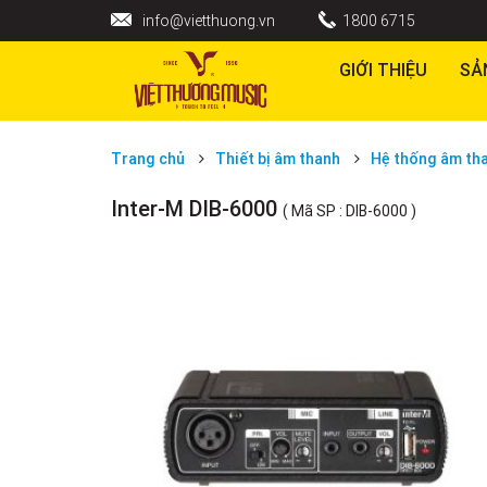
info@vietthuong.vn
1800 6715
GIỚI THIỆU
SẢ
Trang chủ
Thiết bị âm thanh
Hệ thống âm th
Inter-M DIB-6000
( Mã SP : DIB-6000 )