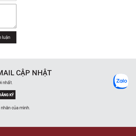
h luận
MAIL CẬP NHẬT
i nhất.
ĐĂNG KÝ
á nhân của mình.