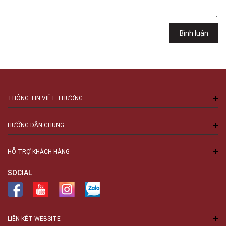
102Q Đường An Dương Vương, Phường An Đông, TPHCM, Quận 5, Hồ Chí
Minh
Việt Thương Music - 94 Láng Hạ
Bình luận
Số 94 Láng Hạ, Phường Láng, Hà Nội, Đống Đa, Hà Nội
THÔNG TIN VIỆT THƯƠNG
HƯỚNG DẪN CHUNG
HỖ TRỢ KHÁCH HÀNG
SOCIAL
LIÊN KẾT WEBSITE