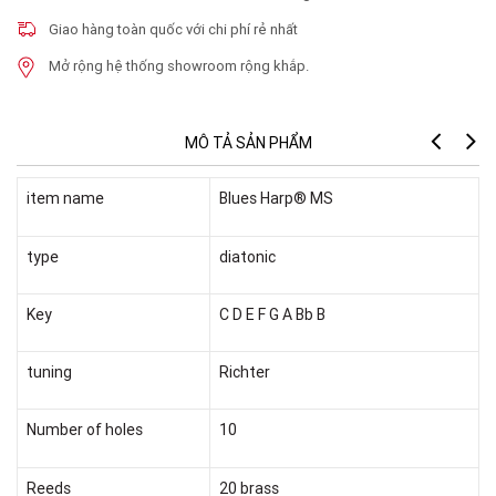
Giao hàng toàn quốc với chi phí rẻ nhất
Mở rộng hệ thống showroom rộng khắp.
MÔ TẢ SẢN PHẨM
item name
Blues Harp® MS
type
diatonic
Key
C D E F G A Bb B
tuning
Richter
Number of holes
10
Reeds
20 brass