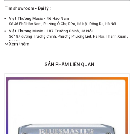
Tìm showroom - Đại lý::
Việt Thương Music - 46 Hào Nam
Số 46 Phố Hào Nam, Phường Ô Chợ Dừa, Hà Nội, Đống Đa, Hà Nội
Việt Thương Music - 187 Trường Chinh, Hà Nội
Số 187 đường Trường Chinh, Phường Phương Liệt, Hà Nội, Thanh Xuân ,
Hà Nội
Xem thêm
Việt Thương Music - 386 Cách Mạng Tháng 8
386 Cách Mạng Tháng Tám, Phường Nhiêu Lộc, TPHCM, Quận 3, Hồ Chí
Minh
SẢN PHẨM LIÊN QUAN
Việt Thương Music - 369 Điện Biên Phủ
369 Điện Biên Phủ, Phường Bàn Cờ, TPHCM, Quận 3, Hồ Chí Minh
Việt Thương Music - 180 Võ Thị Sáu
180B Võ Thị Sáu, Phường Xuân Hòa, TPHCM, Quận 3, Hồ Chí Minh
Việt Thương Music - Crescent Mall
6F-01 Tầng 6 Trung Tâm Thương Mại Crescent Mall, 101 Tôn Dật Tiên,
Phường Tân Mỹ, TPHCM, Quận 7, Hồ Chí Minh
Việt Thương Music - 49E Phan Đăng Lưu
49E Phan Đăng Lưu, Phường Bình Thạnh, TPHCM, Quận Bình Thạnh, Hồ
Chí Minh
Việt Thương Music - Phường Gò Vấp
11 Đường số 3, Khu dân cư Cityland Park Hill, Phường Gò Vấp, TPHCM,