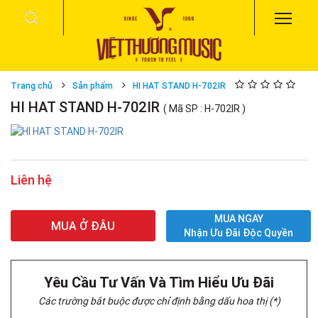
Trang chủ
Sản phẩm
HI HAT STAND H-702IR
HI HAT STAND H-702IR
( Mã SP : H-702IR )
Liên hệ
MUA NGAY
MUA Ở ĐÂU
Nhận Ưu Đãi Độc Quyền
Yêu Cầu Tư Vấn Và Tìm Hiểu Ưu Đãi
Các trường bắt buộc được chỉ định bằng dấu hoa thị (*)