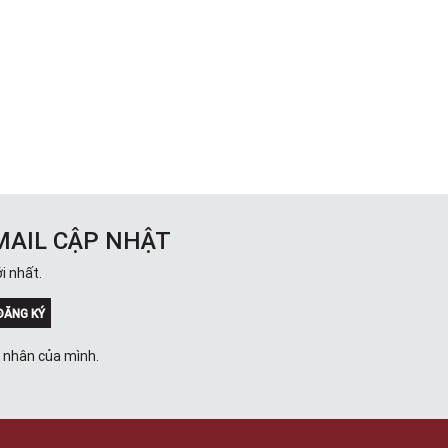
MAIL CẬP NHẬT
i nhất.
ĐĂNG KÝ
á nhân của mình.