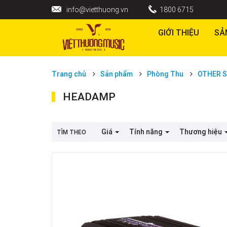
info@vietthuong.vn
1800 6715
GIỚI THIỆU
SẢ
Trang chủ
Sản phẩm
Phòng Thu
OTHER 
HEADAMP
Giá
Tính năng
Thương hiệu
TÌM THEO