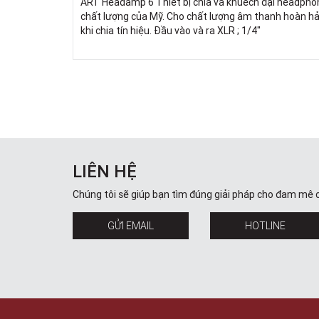
ART Headamp 6 Thiết bị chia và khuếch đại headpho
chất lượng của Mỹ. Cho chất lượng âm thanh hoàn h
khi chia tín hiệu. Đầu vào và ra XLR ; 1/4"
LIÊN HỆ
Chúng tôi sẽ giúp bạn tìm đúng giải pháp cho đam mê 
GỬI EMAIL
HOTLINE