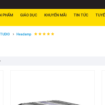
N PHẨM
GIÁO DỤC
KHUYẾN MÃI
TIN TỨC
TUYỂ
STUDIO
Headamp