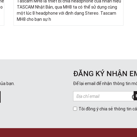
ne
Tascam MH8 là thiết bị chia headphone của nhãn hiệu
ảo
TASCAM Nhật Bản, qua MH8 ta có thể sử dụng cùng
một lúc 8 headphone với định dạng Stereo. Tascam
MH8 cho bạn sự h
ĐĂNG KÝ NHẬN E
của bạn.
Để lại email để nhận thông tin mớ
Tôi đồng ý chia sẻ thông tin c