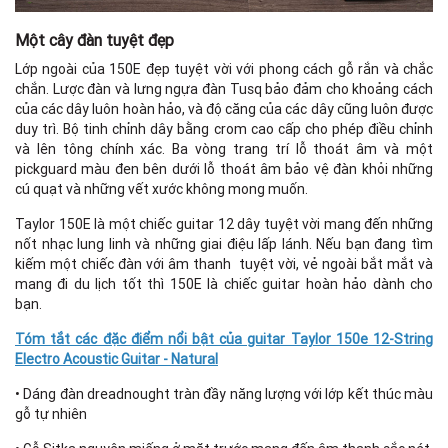
Một cây đàn tuyệt đẹp
Lớp ngoài của 150E đẹp tuyệt vời với phong cách gỗ rắn và chắc
chắn. Lược đàn và lưng ngựa đàn Tusq bảo đảm cho khoảng cách
của các dây luôn hoàn hảo, và độ căng của các dây cũng luôn được
duy trì. Bộ tinh chỉnh dây bằng crom cao cấp cho phép điều chỉnh
và lên tông chính xác. Ba vòng trang trí lỗ thoát âm và một
pickguard màu đen bên dưới lỗ thoát âm bảo vệ đàn khỏi những
cú quạt và những vết xước không mong muốn.
Taylor 150E là một chiếc guitar 12 dây tuyệt vời mang đến những
nốt nhạc lung linh và những giai điệu lấp lánh. Nếu bạn đang tìm
kiếm một chiếc đàn với âm thanh tuyệt vời, vẻ ngoài bắt mắt và
mang đi du lịch tốt thì 150E là chiếc guitar hoàn hảo dành cho
bạn.
Tóm tắt các đặc điểm nổi bật của guitar Taylor 150e 12-String
Electro Acoustic Guitar - Natural
• Dáng đàn dreadnought tràn đầy năng lượng với lớp kết thúc màu
gỗ tự nhiên