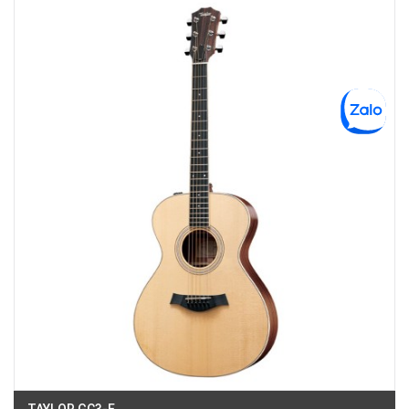
Phường Tân Mỹ, TPHCM, Quận 7, Hồ Chí Minh
Việt Thương Music - 180 Võ Thị Sáu
180B Võ Thị Sáu, Phường Xuân Hòa, TPHCM, Quận 3, Hồ Chí Minh
Việt Thương Music - 369 Điện Biên Phủ
369 Điện Biên Phủ, Phường Bàn Cờ, TPHCM, Quận 3, Hồ Chí Minh
Việt Thương Music - 102Q An Dương Vương
102Q Đường An Dương Vương, Phường An Đông, TPHCM, Quận 5, Hồ Chí
Minh
Việt Thương Music - 49E Phan Đăng Lưu
49E Phan Đăng Lưu, Phường Bình Thạnh, TPHCM, Quận Bình Thạnh, Hồ
Chí Minh
Việt Thương Music - Phường Gò Vấp
11 Đường số 3, Khu dân cư Cityland Park Hill, Phường Gò Vấp, TPHCM,
Quận Gò Vấp, Hồ Chí Minh
Việt Thương Music - 12 Quốc Hương
Tầng G, Tòa nhà Thảo Điền Pearl, 12 Quốc Hương, Phường An Khánh,
TPHCM, Quận 2, Hồ Chí Minh
Việt Thương Music - 442 Lũy Bán Bích
442 Lũy Bán Bích, Phường Tân Phú, TPHCM, Quận Tân Phú, Hồ Chí Minh
Việt Thương Music - Thanh Khê
344 Nguyễn Văn Linh, Phường Thanh Khê, Đà Nẵng, Thanh Khê, Đà Nẵng
Việt Thương Music - 357 Cộng Hòa
TAYLOR GC3-E