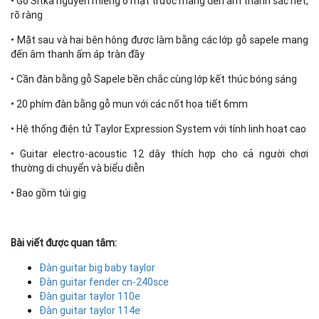
• Gỗ Sitka nguyên miếng ở mặt trước mang đến âm thanh sắc nét,
rõ ràng
• Mặt sau và hai bên hông được làm bằng các lớp gỗ sapele mang
đến âm thanh ấm áp tràn đầy
• Cần đàn bằng gỗ Sapele bền chắc cùng lớp kết thúc bóng sáng
• 20 phím đàn bằng gỗ mun với các nốt họa tiết 6mm
• Hệ thống điện tử Taylor Expression System với tính linh hoạt cao
• Guitar electro-acoustic 12 dây thích hợp cho cả người chơi
thường di chuyển và biểu diễn
• Bao gồm túi gig
Bài viết được quan tâm:
Đàn guitar big baby taylor
Đàn guitar fender cn-240sce
Đàn guitar taylor 110e
Đàn guitar taylor 114e