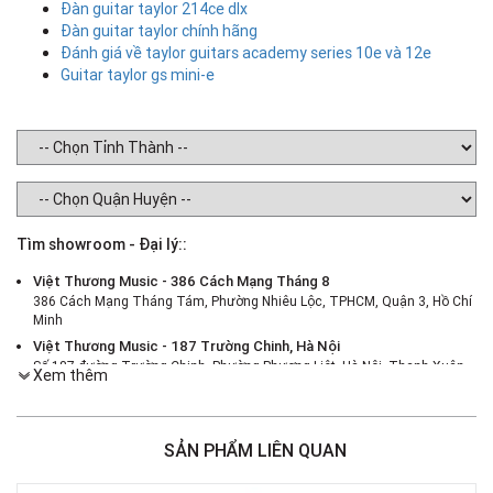
Đàn guitar taylor 214ce dlx
Đàn guitar taylor chính hãng
Đánh giá về taylor guitars academy series 10e và 12e
Guitar taylor gs mini-e
Tìm showroom - Đại lý::
Việt Thương Music - 386 Cách Mạng Tháng 8
386 Cách Mạng Tháng Tám, Phường Nhiêu Lộc, TPHCM, Quận 3, Hồ Chí
Minh
Việt Thương Music - 187 Trường Chinh, Hà Nội
Số 187 đường Trường Chinh, Phường Phương Liệt, Hà Nội, Thanh Xuân ,
Xem thêm
Hà Nội
Việt Thương Music - 46 Hào Nam
Số 46 Phố Hào Nam, Phường Ô Chợ Dừa, Hà Nội, Đống Đa, Hà Nội
SẢN PHẨM LIÊN QUAN
Việt Thương Music - Crescent Mall
6F-01 Tầng 6 Trung Tâm Thương Mại Crescent Mall, 101 Tôn Dật Tiên,