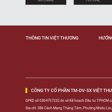
GỬI EMAIL
HOTLINE
THÔNG TIN VIỆT THƯƠNG
HƯỚN
CÔNG TY CỔ PHẦN TM-DV-SX VIỆT TH
GPKD số 0304757232 do sở Kế hoạch Đầu tư TPHCM c
Địa chỉ: 386 Cách Mạng Tháng Tám, Phường Nhiêu Lộ