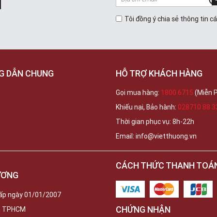
Tôi đồng ý chia sẻ thông tin c
G DẪN CHUNG
HỖ TRỢ KHÁCH HÀNG
Gọi mua hàng:
1800 6715
(Miễn P
Khiếu nại, Bảo hành:
028710 88 3
Thời gian phục vụ: 8h-22h
Email: info@vietthuong.vn
CÁCH THỨC THANH TOÁ
ƯƠNG
ấp ngày 01/01/2007
CHỨNG NHẬN
c, TPHCM