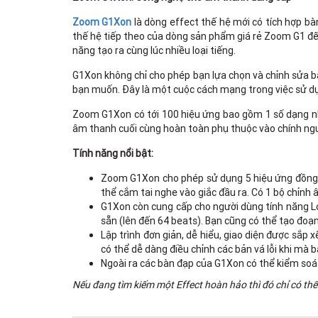
Zoom G1Xon
là dòng effect thế hệ mới có tích hợp bàn
thế hệ tiếp theo của dòng sản phẩm giá rẻ Zoom G1 đến 
năng tạo ra cùng lúc nhiều loại tiếng.
G1Xon không chỉ cho phép bạn lựa chọn và chỉnh sửa bấ
bạn muốn. Đây là một cuộc cách mạng trong việc sử dụng
Zoom G1Xon có tới 100 hiệu ứng bao gồm 1 số dạng nh
âm thanh cuối cùng hoàn toàn phụ thuộc vào chính người 
Tính năng nổi bật:
Zoom G1Xon cho phép sử dụng 5 hiệu ứng đồng thờ
thể cắm tai nghe vào giắc đầu ra. Có 1 bộ chỉnh
G1Xon còn cung cấp cho người dùng tính năng Loo
sẵn (lên đến 64 beats). Bạn cũng có thể tạo đoạn
Lập trình đơn giản, dễ hiểu, giao diện được sắp
có thể dễ dàng điều chỉnh các bản vá lỗi khi mà b
Ngoài ra các bàn đạp của G1Xon có thể kiểm soá
Nếu đang tìm kiếm một Effect hoàn hảo thì đó chỉ có th