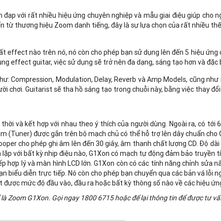
 đạp với rất nhiều hiệu ứng chuyên nghiệp và mẫu giai điệu giúp cho n
từ thương hiệu Zoom danh tiếng, đây là sự lựa chọn của rất nhiều thế h
t effect nào trên nó, nó còn cho phép bạn sử dụng lên đến 5 hiệu ứng 
 effect guitar, việc sử dụng sẽ trở nên đa dạng, sáng tạo hơn và đặc b
ư: Compression, Modulation, Delay, Reverb và Amp Models, cũng như mộ
chơi. Guitarist sẽ tha hồ sáng tạo trong chuỗi này, bằng việc thay đổi v
i và kết hợp với nhau theo ý thích của người dùng. Ngoài ra, có tới 6
 âm (Tuner) được gắn trên bộ mạch chủ có thể hỗ trợ lên dây chuẩn cho G
per cho phép ghi âm lên đến 30 giây, âm thanh chất lượng CD. Độ dài 
 lặp với bất kỳ nhịp điệu nào, G1Xon có mạch tự động đảm bảo truyền tín
 xếp hợp lý và màn hình LCD lớn. G1Xon còn có các tính năng chỉnh sửa
ạn biểu diễn trực tiếp. Nó còn cho phép bạn chuyển qua các bản vá lỗi ng
t được mức độ đầu vào, đầu ra hoặc bất kỳ thông số nào về các hiệu ứn
ể là Zoom G1Xon. Gọi ngay 1800 6715 hoặc để lại thông tin để được tư vấ