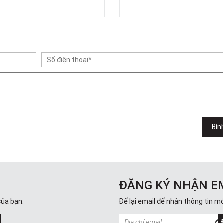
Bìn
ĐĂNG KÝ NHẬN E
của bạn.
Để lại email để nhận thông tin mớ