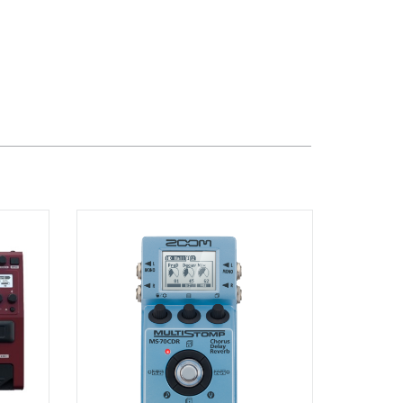
Quốc Hương, Phường An Khánh,
TPHCM, Quận 2, Hồ Chí Minh
Việt Thương Music - 442 Lũy Bán
Bích
442 Lũy Bán Bích, Phường Tân Phú,
TPHCM, Quận Tân Phú, Hồ Chí Minh
Việt Thương Music - Thanh Khê
344 Nguyễn Văn Linh, Phường Thanh
Khê, Đà Nẵng, Thanh Khê, Đà Nẵng
Việt Thương Music - 357 Cộng Hòa
357 Cộng Hòa, Phường Tân Bình,
TPHCM, Quận Tân Bình, Hồ Chí Minh
Việt Thương Music - Vincom Lê Văn
Việt
Lô L3-05C, Tầng 3, Trung Tâm
Thương Mại Vincom Plaza, Số 50,
Đường Lê Văn Việt, Phường Tăng
Nhơn Phú, TPHCM, Quận 9, Hồ Chí
Minh
Việt Thương Music - 6F Ngô Thời
Nhiệm
6F Ngô Thời Nhiệm, Phường Xuân
Hòa, TPHCM, Quận 3, Hồ Chí Minh