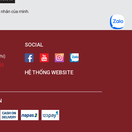
á nhân của mình.
SOCIAL
hí)
33
HỆ THỐNG WEBSITE
N