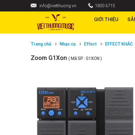
info@vietthuong.vn
1800 6715
GIỚI THIỆU
SẢ
Trang chủ
Nhạc cụ
Effect
EFFECT KHÁC
Zoom G1Xon
( Mã SP : G1XON )