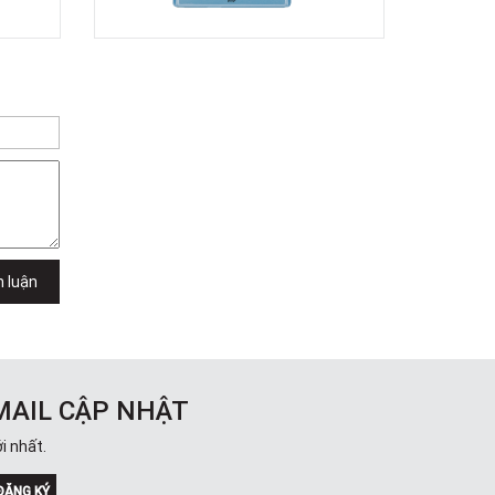
Việt Thương Music - 302 Cầu Giấy
Gian hàng G9-10 TTTM Discovery
Complex, số 302 Cầu Giấy, Phường
Cầu Giấy, Hà Nội , Cầu Giấy , Hà Nội
Việt Thương Music - 289 Vành Đai
Trong
289 Vành Đai Trong, Phường An Lạc,
TPHCM, Quận Bình Tân, Hồ Chí Minh
Việt Thương Music - 94 Láng Hạ
Số 94 Láng Hạ, Phường Láng, Hà Nội,
Đống Đa, Hà Nội
h luận
MAIL CẬP NHẬT
i nhất.
ĐĂNG KÝ