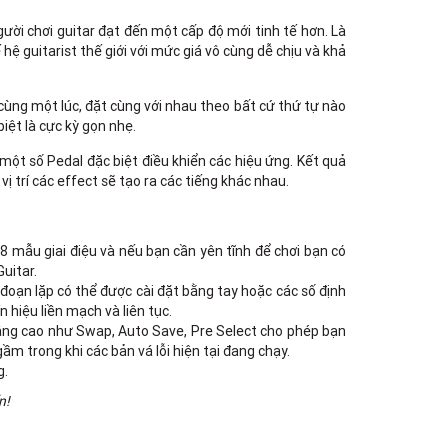
180B Võ Thị Sáu, Phường Xuân Hòa,
TPHCM, Quận 3, Hồ Chí Minh
gười chơi guitar đạt đến một cấp độ mới tinh tế hơn. Là
Việt Thương Music - 369 Điện Biên
ệ guitarist thế giới với mức giá vô cùng dễ chịu và khả
Phủ
369 Điện Biên Phủ, Phường Bàn Cờ,
TPHCM, Quận 3, Hồ Chí Minh
cùng một lúc, đặt cùng với nhau theo bất cứ thứ tự nào
Việt Thương Music - 102Q An
iệt là cực kỳ gọn nhẹ.
Dương Vương
102Q Đường An Dương Vương,
t số Pedal đặc biệt điều khiển các hiệu ứng. Kết quả
Phường An Đông, TPHCM, Quận 5, Hồ
ị trí các effect sẽ tạo ra các tiếng khác nhau.
Chí Minh
Việt Thương Music - 49E Phan Đăng
Lưu
8 mẫu giai điệu và nếu bạn cần yên tĩnh để chơi bạn có
49E Phan Đăng Lưu, Phường Bình
Thạnh, TPHCM, Quận Bình Thạnh, Hồ
uitar.
Chí Minh
đoạn lặp có thể được cài đặt bằng tay hoặc các số định
Việt Thương Music - Phường Gò
 hiệu liền mạch và liên tục.
Vấp
 nâng cao như Swap, Auto Save, Pre Select cho phép bạn
11 Đường số 3, Khu dân cư Cityland
ầm trong khi các bản vá lỗi hiện tại đang chạy.
Park Hill, Phường Gò Vấp, TPHCM,
g.
Quận Gò Vấp, Hồ Chí Minh
n!
Việt Thương Music - 12 Quốc
Hương
Tầng G, Tòa nhà Thảo Điền Pearl, 12