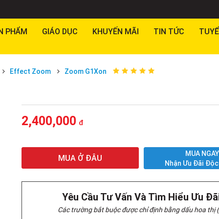
N PHẨM
GIÁO DỤC
KHUYẾN MÃI
TIN TỨC
TUYỂ
Effect Zoom
Zoom G1Xon
2,400,000
đ
MUA NGA
MUA Ở ĐÂU
Nhận Ưu Đãi Độc
Yêu Cầu Tư Vấn Và Tìm Hiểu Ưu Đã
Các trường bắt buộc được chỉ định bằng dấu hoa thị (