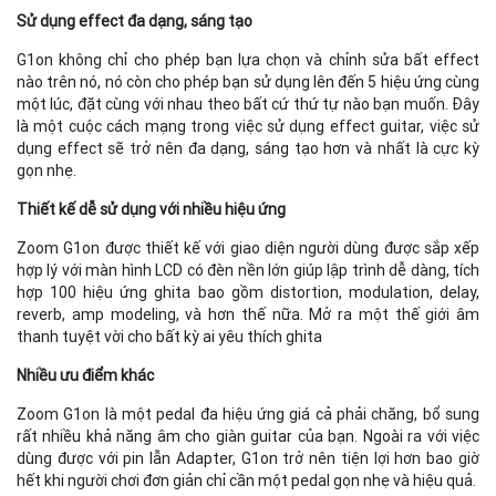
Sử dụng effect đa dạng, sáng tạo
In
G1on không chỉ cho phép bạn lựa chọn và chỉnh sửa bất effect
nào trên nó, nó còn cho phép bạn sử dụng lên đến 5 hiệu ứng cùng
một lúc, đặt cùng với nhau theo bất cứ thứ tự nào bạn muốn. Đây
là một cuộc cách mạng trong việc sử dụng effect guitar, việc sử
AU
dụng effect sẽ trở nên đa dạng, sáng tạo hơn và nhất là cực kỳ
gọn nhẹ.
Thiết kế dễ sử dụng với nhiều hiệu ứng
Zoom G1on được thiết kế với giao diện người dùng được sắp xếp
Ou
hợp lý với màn hình LCD có đèn nền lớn giúp lập trình dễ dàng, tích
hợp 100 hiệu ứng ghita bao gồm distortion, modulation, delay,
reverb, amp modeling, và hơn thế nữa. Mở ra một thế giới âm
thanh tuyệt vời cho bất kỳ ai yêu thích ghita
S/
no
Nhiều ưu điểm khác
No
no
Zoom G1on là một pedal đa hiệu ứng giá cả phải chăng, bổ sung
rất nhiều khả năng âm cho giàn guitar của bạn. Ngoài ra với việc
Ba
dùng được với pin lẫn Adapter, G1on trở nên tiện lợi hơn bao giờ
hết khi người chơi đơn giản chỉ cần một pedal gọn nhẹ và hiệu quả.
C