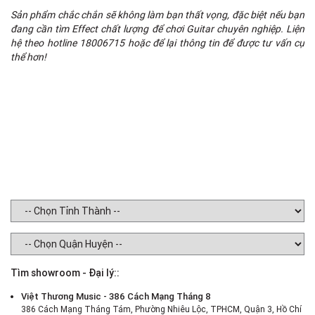
op
Sản phẩm chắc chắn sẽ không làm bạn thất vọng, đặc biệt nếu bạn
đang cần tìm Effect chất lượng để chơi Guitar chuyên nghiệp. Liện
A
hệ theo hotline 18006715 hoặc để lại thông tin để được tư vấn cụ
(o
thể hơn!
U
Ex
We
Tìm showroom - Đại lý::
Việt Thương Music - 386 Cách Mạng Tháng 8
386 Cách Mạng Tháng Tám, Phường Nhiêu Lộc, TPHCM, Quận 3, Hồ Chí