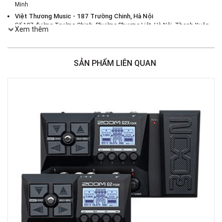
Minh
Việt Thương Music - 187 Trường Chinh, Hà Nội
Số 187 đường Trường Chinh, Phường Phương Liệt, Hà Nội, Thanh Xuân ,
Xem thêm
Hà Nội
Việt Thương Music - 46 Hào Nam
Số 46 Phố Hào Nam, Phường Ô Chợ Dừa, Hà Nội, Đống Đa, Hà Nội
SẢN PHẨM LIÊN QUAN
Việt Thương Music - Crescent Mall
6F-01 Tầng 6 Trung Tâm Thương Mại Crescent Mall, 101 Tôn Dật Tiên,
Phường Tân Mỹ, TPHCM, Quận 7, Hồ Chí Minh
Việt Thương Music - 180 Võ Thị Sáu
180B Võ Thị Sáu, Phường Xuân Hòa, TPHCM, Quận 3, Hồ Chí Minh
Việt Thương Music - 369 Điện Biên Phủ
369 Điện Biên Phủ, Phường Bàn Cờ, TPHCM, Quận 3, Hồ Chí Minh
Việt Thương Music - 102Q An Dương Vương
102Q Đường An Dương Vương, Phường An Đông, TPHCM, Quận 5, Hồ Chí
Minh
Việt Thương Music - 49E Phan Đăng Lưu
49E Phan Đăng Lưu, Phường Bình Thạnh, TPHCM, Quận Bình Thạnh, Hồ
Chí Minh
Việt Thương Music - Phường Gò Vấp
11 Đường số 3, Khu dân cư Cityland Park Hill, Phường Gò Vấp, TPHCM,
Quận Gò Vấp, Hồ Chí Minh