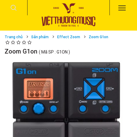
Trang chủ
Sản phẩm
Effect Zoom
Zoom G1on
Zoom G1on
( Mã SP : G1ON )