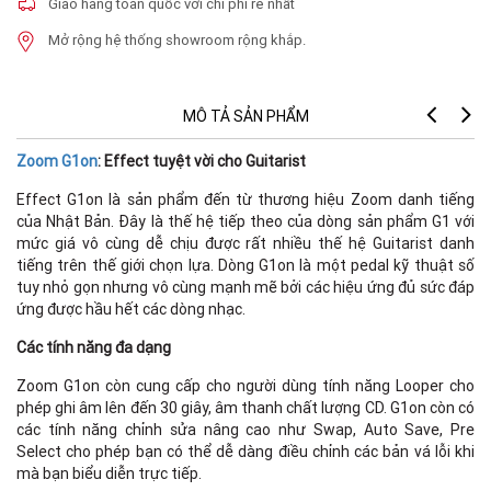
Giao hàng toàn quốc với chi phí rẻ nhất
Mở rộng hệ thống showroom rộng khắp.
MÔ TẢ SẢN PHẨM
Zoom G1on
: Effect tuyệt vời cho Guitarist
Nu
Effect G1on là sản phẩm đến từ thương hiệu Zoom danh tiếng
của Nhật Bản. Đây là thế hệ tiếp theo của dòng sản phẩm G1 với
s
mức giá vô cùng dễ chịu được rất nhiều thế hệ Guitarist danh
ef
tiếng trên thế giới chọn lựa. Dòng G1on là một pedal kỹ thuật số
Nu
tuy nhỏ gọn nhưng vô cùng mạnh mẽ bởi các hiệu ứng đủ sức đáp
ứng được hầu hết các dòng nhạc.
Sa
Các tính năng đa dạng
A/
Zoom G1on còn cung cấp cho người dùng tính năng Looper cho
D/
phép ghi âm lên đến 30 giây, âm thanh chất lượng CD. G1on còn có
các tính năng chỉnh sửa nâng cao như Swap, Auto Save, Pre
Si
Select cho phép bạn có thể dễ dàng điều chỉnh các bản vá lỗi khi
mà bạn biểu diễn trực tiếp.
Di