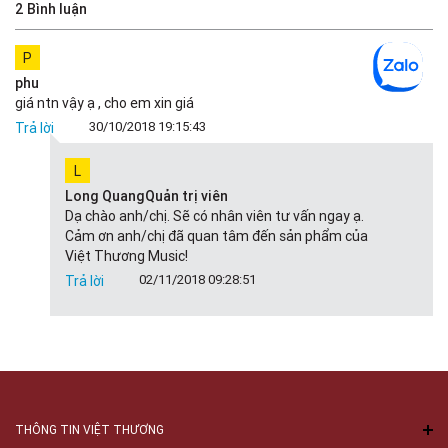
2 Bình luận
P
phu
giá ntn vậy ạ , cho em xin giá
30/10/2018 19:15:43
Trả lời
L
Long Quang
Quản trị viên
Dạ chào anh/chị. Sẽ có nhân viên tư vấn ngay ạ.
Cảm ơn anh/chị đã quan tâm đến sản phẩm của
Việt Thương Music!
02/11/2018 09:28:51
Trả lời
THÔNG TIN VIỆT THƯƠNG